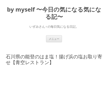
コ
ン
by myself 〜今日の気になる気にな
テ
ン
ツ
る記〜
へ
ス
キ
いずみさん♀の毎日気になる日記。
ッ
プ
メニュー
石川県の能登のはま塩！揚げ浜の塩お取り寄
せ【青空レストラン】