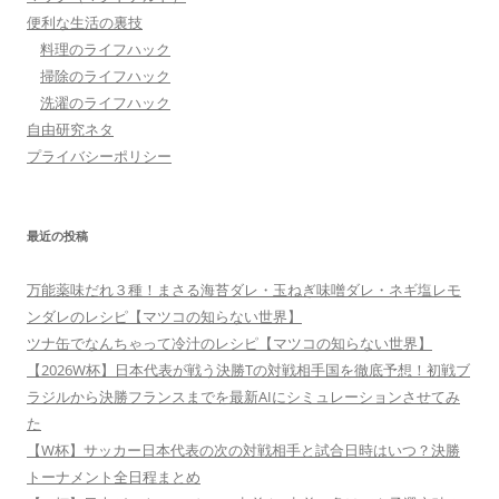
便利な生活の裏技
料理のライフハック
掃除のライフハック
洗濯のライフハック
自由研究ネタ
プライバシーポリシー
最近の投稿
万能薬味だれ３種！まさる海苔ダレ・玉ねぎ味噌ダレ・ネギ塩レモ
ンダレのレシピ【マツコの知らない世界】
ツナ缶でなんちゃって冷汁のレシピ【マツコの知らない世界】
【2026W杯】日本代表が戦う決勝Tの対戦相手国を徹底予想！初戦ブ
ラジルから決勝フランスまでを最新AIにシミュレーションさせてみ
た
【W杯】サッカー日本代表の次の対戦相手と試合日時はいつ？決勝
トーナメント全日程まとめ