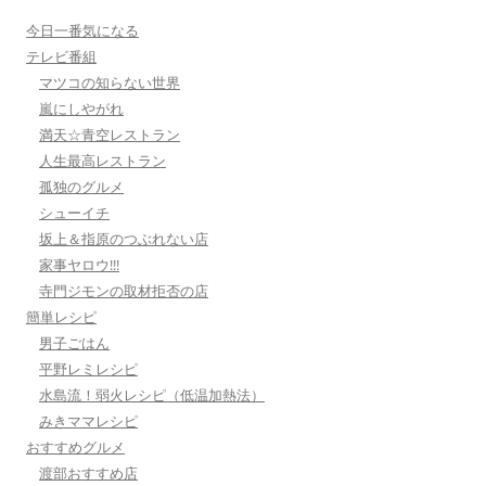
今日一番気になる
テレビ番組
マツコの知らない世界
嵐にしやがれ
満天☆青空レストラン
人生最高レストラン
孤独のグルメ
シューイチ
坂上＆指原のつぶれない店
家事ヤロウ!!!
寺門ジモンの取材拒否の店
簡単レシピ
男子ごはん
平野レミレシピ
水島流！弱火レシピ（低温加熱法）
みきママレシピ
おすすめグルメ
渡部おすすめ店