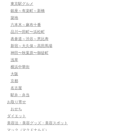
東京駅グルメ
銀座～有楽町～新橋
築地
六本木～麻布十番
品川〜田町〜浜松町
表参道～渋谷～恵比寿
新宿～大久保～高田馬場
神田〜秋葉原〜御徒町
浅草
横浜中華街
大阪
京都
名古屋
駅弁・弁当
お取り寄せ
おせち
ダイエット
美容法・美容グッズ・美容スポット
マック（マクドナルド）