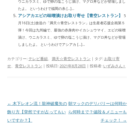
ウニカラスミ、ゆで卵の塩こうじ漬け、マグロ丼などが登場しまし
たよ。 というわけで福岡の糸 […]...
アシアカエビの味噌漬けお取り寄せ【青空レストラン】
5
月16日(土)放送の「満天☆青空レストラン」は生産者応援企画第５
弾！今回は九州編で、最強の赤身肉やイカシュウマイ、エビの味噌
漬け、ウニカラスミ、ゆで卵の塩こうじ漬け、マグロ丼などが登場
しましたよ。 というわけでアシアカ […]...
カテゴリー:
テレビ番組
、
満天☆青空レストラン
| タグ:
お取り寄
せ
、
青空レストラン
| 投稿日:
2021年8月28日
|
投稿者:
いずみさん♀
投
←
木下レオン流！龍神破魔矢の
朝マックのデリバリーは何時か
稿
飾り方【突然ですが占ってもい
ら何時まで？値段＆メニューも
ナ
いですか？】
チェック！
→
ビ