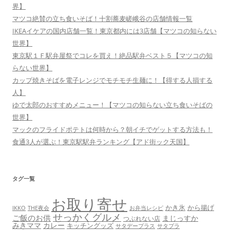
界】
マツコ絶賛の立ち食いそば！十割蕎麦嵯峨谷の店舗情報一覧
IKEAイケアの国内店舗一覧！東京都内には3店舗【マツコの知らない
世界】
東京駅１Ｆ駅弁屋祭でコレを買え！絶品駅弁ベスト５【マツコの知
らない世界】
カップ焼きそばを電子レンジでモチモチ生麺に！【得する人損する
人】
ゆで太郎のおすすめメニュー！【マツコの知らない立ち食いそばの
世界】
マックのフライドポテトは何時から？朝イチでゲットする方法も！
食通3人が選ぶ！東京駅駅弁ランキング【アド街ック天国】
タグ一覧
お取り寄せ
かき氷
から揚げ
THE夜会
お弁当レシピ
IKKO
せっかくグルメ
ご飯のお供
まじっすか
つぶれない店
みきママ
カレー
キッチングッズ
サタデープラス
サタプラ