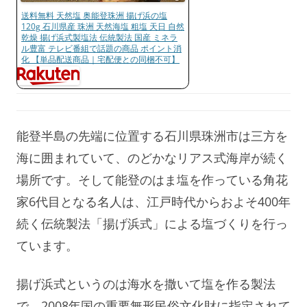
送料無料 天然塩 奥能登珠洲 揚げ浜の塩
120g 石川県産 珠洲 天然海塩 粗塩 天日 自然
乾燥 揚げ浜式製塩法 伝統製法 国産 ミネラ
ル豊富 テレビ番組で話題の商品 ポイント消
化 【単品配送商品｜宅配便との同梱不可】
能登半島の先端に位置する石川県珠洲市は三方を
海に囲まれていて、のどかなリアス式海岸が続く
場所です。そして能登のはま塩を作っている角花
家6代目となる名人は、江戸時代からおよそ400年
続く伝統製法「揚げ浜式」による塩づくりを行っ
ています。
揚げ浜式というのは海水を撒いて塩を作る製法
で、2008年国の重要無形民俗文化財に指定されて