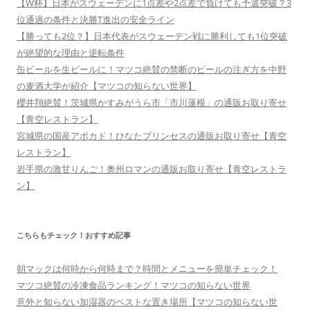
【W杯】日本がスウェーデンに1点差や2点差で負けても予選突破？3
位通過の条件と決勝T進出の安全ライン
【勝っても2位？】日本代表がスウェーデン戦に勝利しても1位突破
が絶望的な理由と逆転条件
缶ビールを生ビールに！マツコ絶賛の禁断のビールの注ぎ方を中野
の麦酒大学が紹介【マツコの知らない世界】
櫻井翔絶賛！茨城県かすみがうら市「市川蓮根」の通販お取り寄せ
【青空レストラン】
宮城県の国産アボカド！ひなたプリンセスの通販お取り寄せ【青空
レストラン】
岩手県の激甘りんご！奥州ロマンの通販お取り寄せ【青空レストラ
ン】
こちらもチェック！おすすめ記事
朝マックは何時から何時まで？時間とメニューを簡単チェック！
マツコ絶賛の冷凍食品ランキング！マツコの知らない世界
意外と知らない加湿器のベストな置き場所【マツコの知らない世