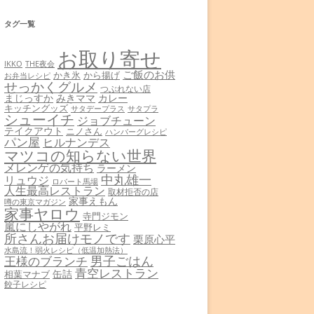
タグ一覧
お取り寄せ
THE夜会
IKKO
ご飯のお供
かき氷
から揚げ
お弁当レシピ
せっかくグルメ
つぶれない店
まじっすか
みきママ
カレー
キッチングッズ
サタデープラス
サタプラ
シューイチ
ジョブチューン
テイクアウト
ニノさん
ハンバーグレシピ
パン屋
ヒルナンデス
マツコの知らない世界
メレンゲの気持ち
ラーメン
中丸雄一
リュウジ
ロバート馬場
人生最高レストラン
取材拒否の店
家事えもん
噂の東京マガジン
家事ヤロウ
寺門ジモン
嵐にしやがれ
平野レミ
所さんお届けモノです
栗原心平
水島流！弱火レシピ（低温加熱法）
男子ごはん
王様のブランチ
青空レストラン
缶詰
相葉マナブ
餃子レシピ