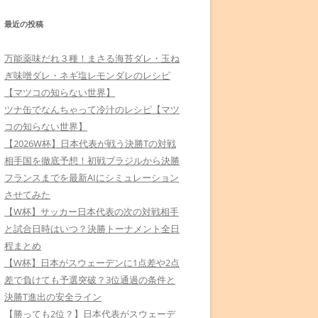
最近の投稿
万能薬味だれ３種！まさる海苔ダレ・玉ね
ぎ味噌ダレ・ネギ塩レモンダレのレシピ
【マツコの知らない世界】
ツナ缶でなんちゃって冷汁のレシピ【マツ
コの知らない世界】
【2026W杯】日本代表が戦う決勝Tの対戦
相手国を徹底予想！初戦ブラジルから決勝
フランスまでを最新AIにシミュレーション
させてみた
【W杯】サッカー日本代表の次の対戦相手
と試合日時はいつ？決勝トーナメント全日
程まとめ
【W杯】日本がスウェーデンに1点差や2点
差で負けても予選突破？3位通過の条件と
決勝T進出の安全ライン
【勝っても2位？】日本代表がスウェーデ