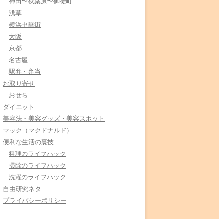
神田〜秋葉原〜御徒町
浅草
横浜中華街
大阪
京都
名古屋
駅弁・弁当
お取り寄せ
おせち
ダイエット
美容法・美容グッズ・美容スポット
マック（マクドナルド）
便利な生活の裏技
料理のライフハック
掃除のライフハック
洗濯のライフハック
自由研究ネタ
プライバシーポリシー