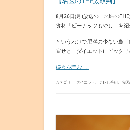
【名医のTHE太鼓判】
8月26日(月)放送の「名医の
食材「ピーナッツもやし」を紹
というわけで肥満の少ない島「
寄せと、ダイエットにピッタリ
続きを読む
→
カテゴリー:
ダイエット
、
テレビ番組
、
名医