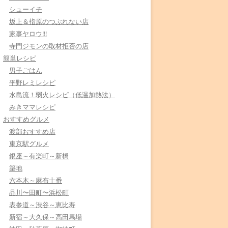
シューイチ
坂上＆指原のつぶれない店
家事ヤロウ!!!
寺門ジモンの取材拒否の店
簡単レシピ
男子ごはん
平野レミレシピ
水島流！弱火レシピ（低温加熱法）
みきママレシピ
おすすめグルメ
渡部おすすめ店
東京駅グルメ
銀座～有楽町～新橋
築地
六本木～麻布十番
品川〜田町〜浜松町
表参道～渋谷～恵比寿
新宿～大久保～高田馬場