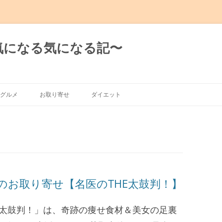
日の気になる気になる記〜
グルメ
お取り寄せ
ダイエット
グルメ
有楽町～新橋
～渋谷～恵比寿
～麻布十番
のお取り寄せ【名医のTHE太鼓判！】
THE太鼓判！」は、奇跡の痩せ食材＆美女の足裏