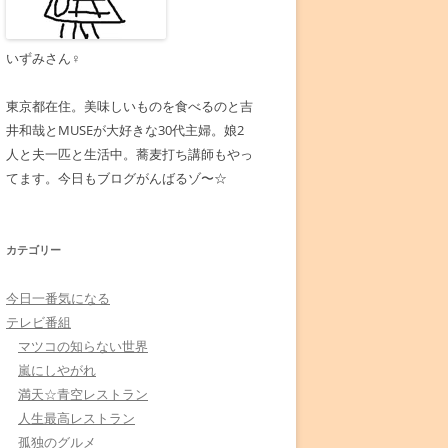
いずみさん♀
東京都在住。美味しいものを食べるのと吉
井和哉とMUSEが大好きな30代主婦。娘2
人と夫一匹と生活中。蕎麦打ち講師もやっ
てます。今日もブログがんばるゾ〜☆
カテゴリー
今日一番気になる
テレビ番組
マツコの知らない世界
嵐にしやがれ
満天☆青空レストラン
人生最高レストラン
孤独のグルメ