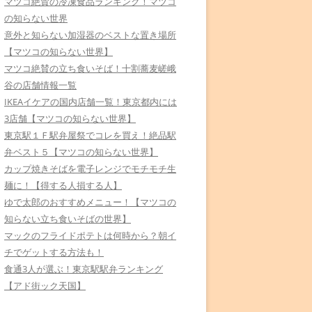
マツコ絶賛の冷凍食品ランキング！マツコ
の知らない世界
意外と知らない加湿器のベストな置き場所
【マツコの知らない世界】
マツコ絶賛の立ち食いそば！十割蕎麦嵯峨
谷の店舗情報一覧
IKEAイケアの国内店舗一覧！東京都内には
3店舗【マツコの知らない世界】
東京駅１Ｆ駅弁屋祭でコレを買え！絶品駅
弁ベスト５【マツコの知らない世界】
カップ焼きそばを電子レンジでモチモチ生
麺に！【得する人損する人】
ゆで太郎のおすすめメニュー！【マツコの
知らない立ち食いそばの世界】
マックのフライドポテトは何時から？朝イ
チでゲットする方法も！
食通3人が選ぶ！東京駅駅弁ランキング
【アド街ック天国】