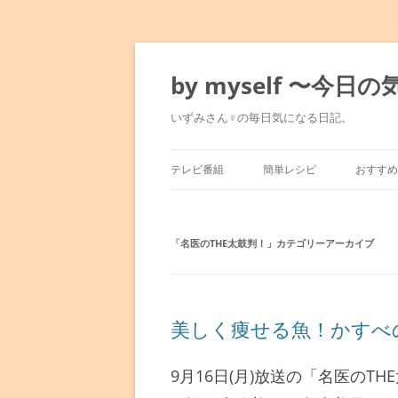
コ
ン
テ
by myself 〜今
ン
ツ
へ
いずみさん♀の毎日気になる日記。
ス
キ
ッ
プ
テレビ番組
簡単レシピ
おすすめ
マツコの知らない世界
みきママのレシピ
東京駅
「
満天☆青空レストラン
名医のTHE太鼓判！
」カテゴリーアーカイブ
水島流！弱火レシピ
銀座～
人生最高レストラン
平野レミレシピ
表参道
孤独のグルメ
男子ごはん
六本木
美しく痩せる魚！かすべ
9月16日(月)放送の「名医の