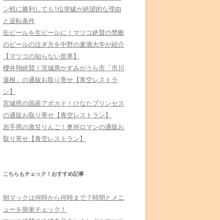
ン戦に勝利しても1位突破が絶望的な理由
と逆転条件
缶ビールを生ビールに！マツコ絶賛の禁断
のビールの注ぎ方を中野の麦酒大学が紹介
【マツコの知らない世界】
櫻井翔絶賛！茨城県かすみがうら市「市川
蓮根」の通販お取り寄せ【青空レストラ
ン】
宮城県の国産アボカド！ひなたプリンセス
の通販お取り寄せ【青空レストラン】
岩手県の激甘りんご！奥州ロマンの通販お
取り寄せ【青空レストラン】
こちらもチェック！おすすめ記事
朝マックは何時から何時まで？時間とメニ
ューを簡単チェック！