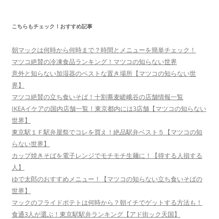
こちらもチェック！おすすめ記事
朝マックは何時から何時まで？時間とメニューを簡単チェック！
マツコ絶賛の冷凍食品ランキング！マツコの知らない世界
意外と知らない加湿器のベストな置き場所【マツコの知らない世
界】
マツコ絶賛の立ち食いそば！十割蕎麦嵯峨谷の店舗情報一覧
IKEAイケアの国内店舗一覧！東京都内には3店舗【マツコの知らない
世界】
東京駅１Ｆ駅弁屋祭でコレを買え！絶品駅弁ベスト５【マツコの知
らない世界】
カップ焼きそばを電子レンジでモチモチ生麺に！【得する人損する
人】
ゆで太郎のおすすめメニュー！【マツコの知らない立ち食いそばの
世界】
マックのフライドポテトは何時から？朝イチでゲットする方法も！
食通3人が選ぶ！東京駅駅弁ランキング【アド街ック天国】