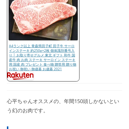
A4ランク以上 青森県田子町 田子牛 サーロ
インステーキ 約250g×2枚 個体識別番号入
り │ お取り寄せグルメ 東北 ギフト 和牛 国
産牛 肉 お肉 ステーキ サーロイン ステーキ
用 国産 肉 プレゼント 食べ物 贈答用 贈り物
お祝い 御祝い 御歳暮 お歳暮 2021
心平ちゃんオススメの、年間150頭しかないとい
う幻のお肉です。