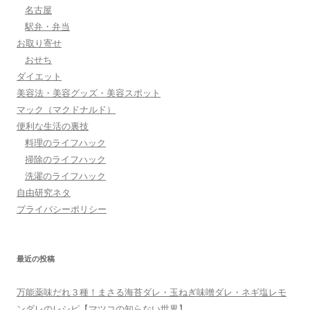
名古屋
駅弁・弁当
お取り寄せ
おせち
ダイエット
美容法・美容グッズ・美容スポット
マック（マクドナルド）
便利な生活の裏技
料理のライフハック
掃除のライフハック
洗濯のライフハック
自由研究ネタ
プライバシーポリシー
最近の投稿
万能薬味だれ３種！まさる海苔ダレ・玉ねぎ味噌ダレ・ネギ塩レモ
ンダレのレシピ【マツコの知らない世界】