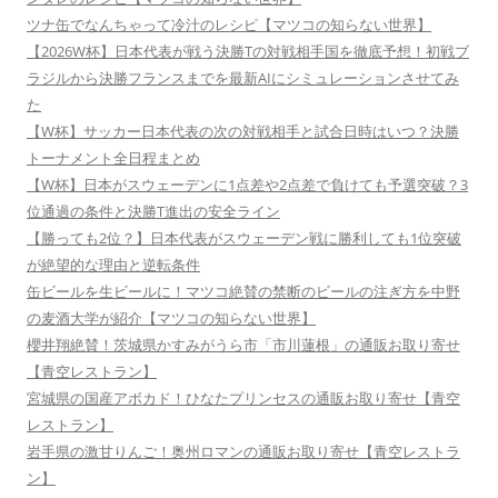
ツナ缶でなんちゃって冷汁のレシピ【マツコの知らない世界】
【2026W杯】日本代表が戦う決勝Tの対戦相手国を徹底予想！初戦ブ
ラジルから決勝フランスまでを最新AIにシミュレーションさせてみ
た
【W杯】サッカー日本代表の次の対戦相手と試合日時はいつ？決勝
トーナメント全日程まとめ
【W杯】日本がスウェーデンに1点差や2点差で負けても予選突破？3
位通過の条件と決勝T進出の安全ライン
【勝っても2位？】日本代表がスウェーデン戦に勝利しても1位突破
が絶望的な理由と逆転条件
缶ビールを生ビールに！マツコ絶賛の禁断のビールの注ぎ方を中野
の麦酒大学が紹介【マツコの知らない世界】
櫻井翔絶賛！茨城県かすみがうら市「市川蓮根」の通販お取り寄せ
【青空レストラン】
宮城県の国産アボカド！ひなたプリンセスの通販お取り寄せ【青空
レストラン】
岩手県の激甘りんご！奥州ロマンの通販お取り寄せ【青空レストラ
ン】