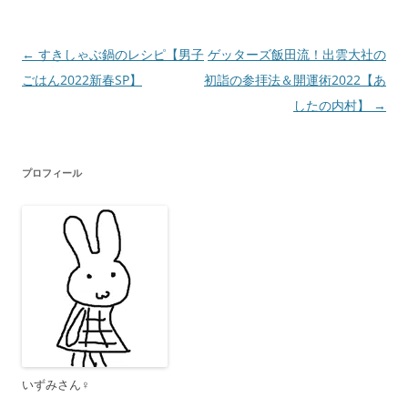
投
←
すきしゃぶ鍋のレシピ【男子
ゲッターズ飯田流！出雲大社の
稿
ごはん2022新春SP】
初詣の参拝法＆開運術2022【あ
ナ
したの内村】
→
ビ
ゲ
プロフィール
ー
シ
ョ
ン
いずみさん♀