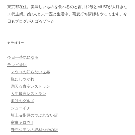
東京都在住。美味しいものを食べるのと吉井和哉とMUSEが大好きな
30代主婦。娘2人と夫一匹と生活中。蕎麦打ち講師もやってます。今
日もブログがんばるゾ〜☆
カテゴリー
今日一番気になる
テレビ番組
マツコの知らない世界
嵐にしやがれ
満天☆青空レストラン
人生最高レストラン
孤独のグルメ
シューイチ
坂上＆指原のつぶれない店
家事ヤロウ!!!
寺門ジモンの取材拒否の店