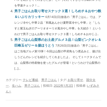
を早速チェック！...
男子ごはんお取り寄せスナック３選！しろめチ＆おやつ麩
＆いぶりカリッキー
6月14日(日)放送の「男子ごはん」では、ア
レンジ冷やし中華２品「和風あんかけ夏野菜冷やし中華」と「しら
すと紫玉ねぎのアーリオオーリオ風冷やし中華」を大紹介！ という
わけで男子ごはんお取り寄せスナック３選！しろめチ＆おや […]...
男子ごはん山梨県のお土産グルメ３品！山梨ピンクオレ＆
巨峰玉ゼリー＆揚ほうとう
7月26日(日)放送の「男子ごはん」
はご当地グルメ第10弾！今回は山梨の甲府鳥もつ煮込みと、揚げ出
しうどんのレシピを紹介してくれましたよ。 そしてトークタイムで
は、山梨県の特産物を使ったグルメが登場！というわけで山梨県の
[…]...
カテゴリー:
テレビ番組
、
男子ごはん
| タグ:
お取り寄せ
、
国分太
一
、
生ハム
、
男子ごはん
| 投稿日:
2022年1月2日
|
投稿者:
いずみさ
ん♀