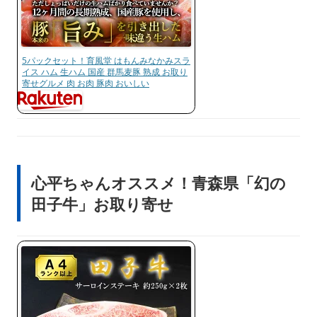
5パックセット！育風堂 はもんみなかみスラ
イス ハム 生ハム 国産 群馬麦豚 熟成 お取り
寄せグルメ 肉 お肉 豚肉 おいしい
心平ちゃんオススメ！青森県「幻の
田子牛」お取り寄せ