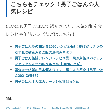
こちらもチェック！男子ごはんの人
気レシピ
ほかにも男子ごはんで紹介された、人気の和定食
レシピや缶詰レシピなどはこちら！
男子ごはん冬の和定食2020レシピ全4品！揚げだしタラの
ゆず風味煮込み＆ご飯のお供みそダラ
男子ごはん缶詰アレンジレシピ３品！焼き鳥缶スパゲッテ
ィグラタン＆サバ缶タルタル【2020/8/16】
国分太一絶賛の日本酒＆ワイン！醸し人九平次【男子ごは
ん2021新春SP】
男子ごはん！人気カレーレシピ８品まとめ
関連
幻の田子牛お取り寄せ【男
国分太一厳選の三関せり！