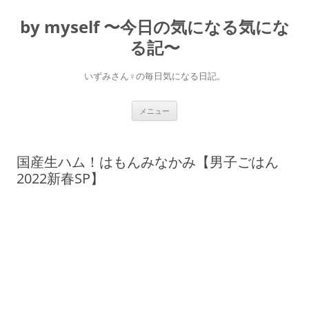
コ
ン
by myself 〜今日の気になる気にな
テ
ン
ツ
る記〜
へ
ス
キ
いずみさん♀の毎日気になる日記。
ッ
プ
メニュー
国産生ハム！はもんみなかみ【男子ごはん
2022新春SP】