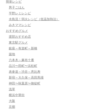
簡単レシピ
男子ごはん
平野レミレシピ
水島流！弱火レシピ（低温加熱法）
みきママレシピ
おすすめグルメ
渡部おすすめ店
東京駅グルメ
銀座～有楽町～新橋
築地
六本木～麻布十番
品川〜田町〜浜松町
表参道～渋谷～恵比寿
新宿～大久保～高田馬場
神田〜秋葉原〜御徒町
浅草
横浜中華街
大阪
京都