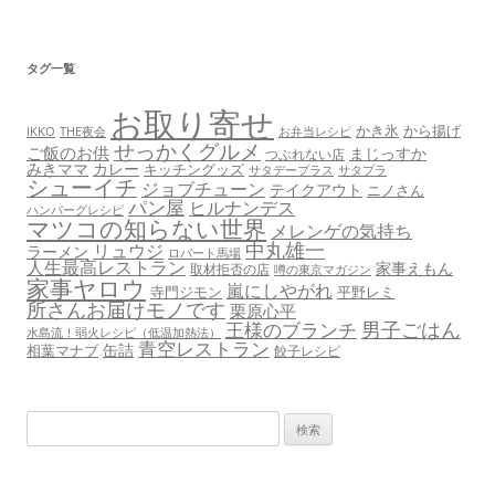
タグ一覧
お取り寄せ
かき氷
から揚げ
THE夜会
お弁当レシピ
IKKO
せっかくグルメ
ご飯のお供
まじっすか
つぶれない店
みきママ
カレー
キッチングッズ
サタデープラス
サタプラ
シューイチ
ジョブチューン
テイクアウト
ニノさん
パン屋
ヒルナンデス
ハンバーグレシピ
マツコの知らない世界
メレンゲの気持ち
中丸雄一
リュウジ
ラーメン
ロバート馬場
人生最高レストラン
家事えもん
取材拒否の店
噂の東京マガジン
家事ヤロウ
嵐にしやがれ
寺門ジモン
平野レミ
所さんお届けモノです
栗原心平
男子ごはん
王様のブランチ
水島流！弱火レシピ（低温加熱法）
青空レストラン
缶詰
相葉マナブ
餃子レシピ
検
索: