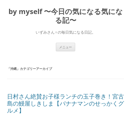
コ
ン
by myself 〜今日の気になる気にな
テ
ン
ツ
る記〜
へ
ス
キ
いずみさん♀の毎日気になる日記。
ッ
プ
メニュー
「
沖縄
」カテゴリーアーカイブ
日村さん絶賛お子様ランチの玉子巻き！宮古
島の鰻屋しきしま【バナナマンのせっかくグ
ルメ】