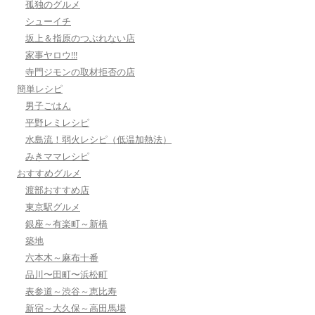
孤独のグルメ
シューイチ
坂上＆指原のつぶれない店
家事ヤロウ!!!
寺門ジモンの取材拒否の店
簡単レシピ
男子ごはん
平野レミレシピ
水島流！弱火レシピ（低温加熱法）
みきママレシピ
おすすめグルメ
渡部おすすめ店
東京駅グルメ
銀座～有楽町～新橋
築地
六本木～麻布十番
品川〜田町〜浜松町
表参道～渋谷～恵比寿
新宿～大久保～高田馬場