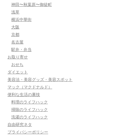
神田〜秋葉原〜御徒町
浅草
横浜中華街
大阪
京都
名古屋
駅弁・弁当
お取り寄せ
おせち
ダイエット
美容法・美容グッズ・美容スポット
マック（マクドナルド）
便利な生活の裏技
料理のライフハック
掃除のライフハック
洗濯のライフハック
自由研究ネタ
プライバシーポリシー