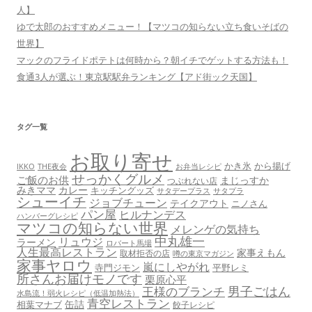
人】
ゆで太郎のおすすめメニュー！【マツコの知らない立ち食いそばの
世界】
マックのフライドポテトは何時から？朝イチでゲットする方法も！
食通3人が選ぶ！東京駅駅弁ランキング【アド街ック天国】
タグ一覧
お取り寄せ
かき氷
から揚げ
THE夜会
お弁当レシピ
IKKO
せっかくグルメ
ご飯のお供
まじっすか
つぶれない店
みきママ
カレー
キッチングッズ
サタデープラス
サタプラ
シューイチ
ジョブチューン
テイクアウト
ニノさん
パン屋
ヒルナンデス
ハンバーグレシピ
マツコの知らない世界
メレンゲの気持ち
中丸雄一
リュウジ
ラーメン
ロバート馬場
人生最高レストラン
家事えもん
取材拒否の店
噂の東京マガジン
家事ヤロウ
嵐にしやがれ
寺門ジモン
平野レミ
所さんお届けモノです
栗原心平
男子ごはん
王様のブランチ
水島流！弱火レシピ（低温加熱法）
青空レストラン
缶詰
相葉マナブ
餃子レシピ