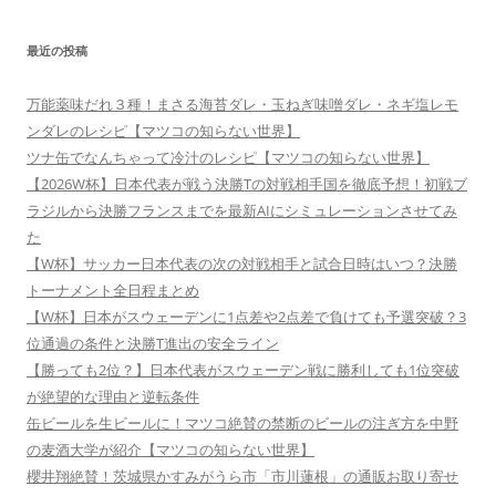
最近の投稿
万能薬味だれ３種！まさる海苔ダレ・玉ねぎ味噌ダレ・ネギ塩レモ
ンダレのレシピ【マツコの知らない世界】
ツナ缶でなんちゃって冷汁のレシピ【マツコの知らない世界】
【2026W杯】日本代表が戦う決勝Tの対戦相手国を徹底予想！初戦ブ
ラジルから決勝フランスまでを最新AIにシミュレーションさせてみ
た
【W杯】サッカー日本代表の次の対戦相手と試合日時はいつ？決勝
トーナメント全日程まとめ
【W杯】日本がスウェーデンに1点差や2点差で負けても予選突破？3
位通過の条件と決勝T進出の安全ライン
【勝っても2位？】日本代表がスウェーデン戦に勝利しても1位突破
が絶望的な理由と逆転条件
缶ビールを生ビールに！マツコ絶賛の禁断のビールの注ぎ方を中野
の麦酒大学が紹介【マツコの知らない世界】
櫻井翔絶賛！茨城県かすみがうら市「市川蓮根」の通販お取り寄せ