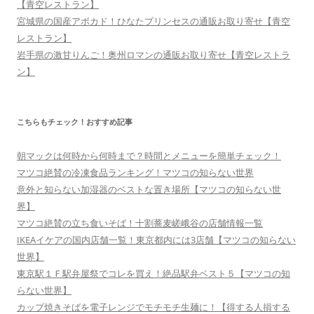
【青空レストラン】
宮城県の国産アボカド！ひなたプリンセスの通販お取り寄せ【青空
レストラン】
岩手県の激甘りんご！奥州ロマンの通販お取り寄せ【青空レストラ
ン】
こちらもチェック！おすすめ記事
朝マックは何時から何時まで？時間とメニューを簡単チェック！
マツコ絶賛の冷凍食品ランキング！マツコの知らない世界
意外と知らない加湿器のベストな置き場所【マツコの知らない世
界】
マツコ絶賛の立ち食いそば！十割蕎麦嵯峨谷の店舗情報一覧
IKEAイケアの国内店舗一覧！東京都内には3店舗【マツコの知らない
世界】
東京駅１Ｆ駅弁屋祭でコレを買え！絶品駅弁ベスト５【マツコの知
らない世界】
カップ焼きそばを電子レンジでモチモチ生麺に！【得する人損する