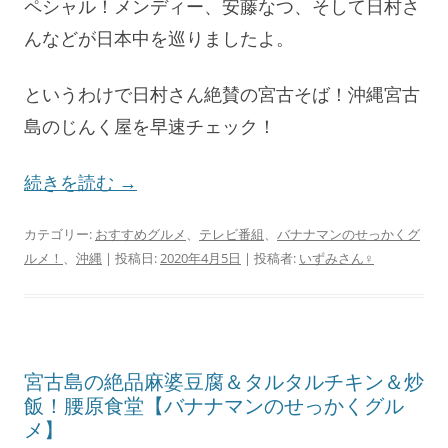
ペシャル！メンディー、安藤なつ、そして日村さ
んなどが日本中を巡りましたよ。
というわけで日村さん絶賛の宮古そば！沖縄宮古
島のじんく屋を早速チェック！
続きを読む
→
カテゴリー:
おすすめグルメ
、
テレビ番組
、
バナナマンのせっかくグ
ルメ！
、
沖縄
| 投稿日:
2020年4月5日
|
投稿者:
いずみさん♀
宮古島の絶品麻婆豆腐＆タルタルチキン＆炒
飯！腰原食堂【バナナマンのせっかくグル
メ】