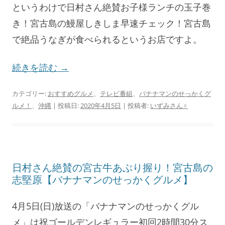
というわけで日村さん絶賛お子様ランチの玉子巻
き！宮古島の鰻屋しきしま早速チェック！宮古島
で絶品うなぎが食べられるというお店ですよ。
続きを読む
→
カテゴリー:
おすすめグルメ
、
テレビ番組
、
バナナマンのせっかくグ
ルメ！
、
沖縄
| 投稿日:
2020年4月5日
|
投稿者:
いずみさん♀
日村さん絶賛の宮古牛あぶり握り！宮古島の
志堅原【バナナマンのせっかくグルメ】
4月5日(日)放送の「バナナマンのせっかくグル
メ」は祝ゴールデンレギュラー初回2時間30分ス