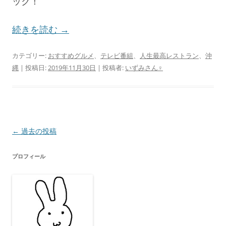
ック！
続きを読む
→
カテゴリー:
おすすめグルメ
、
テレビ番組
、
人生最高レストラン
、
沖
縄
| 投稿日:
2019年11月30日
|
投稿者:
いずみさん♀
投
←
過去の投稿
稿
プロフィール
ナ
ビ
ゲ
ー
シ