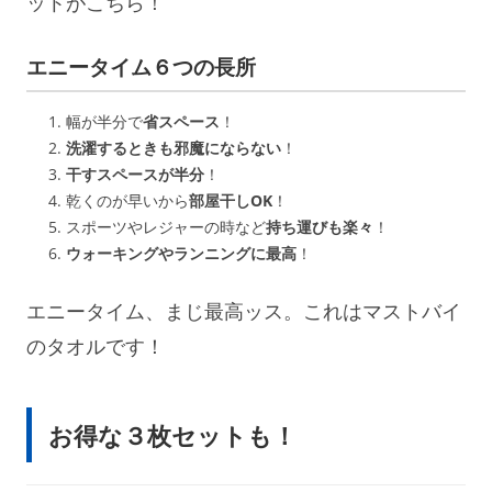
ットがこちら！
エニータイム６つの長所
幅が半分で
省スペース
！
洗濯するときも邪魔にならない
！
干すスペースが半分
！
乾くのが早いから
部屋干しOK
！
スポーツやレジャーの時など
持ち運びも楽々
！
ウォーキングやランニングに最高
！
エニータイム、まじ最高ッス。これはマストバイ
のタオルです！
お得な３枚セットも！