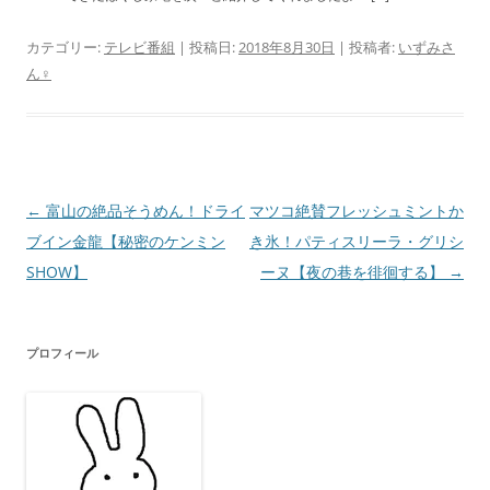
カテゴリー:
テレビ番組
| 投稿日:
2018年8月30日
|
投稿者:
いずみさ
ん♀
投
←
富山の絶品そうめん！ドライ
マツコ絶賛フレッシュミントか
稿
ブイン金龍【秘密のケンミン
き氷！パティスリーラ・グリシ
ナ
SHOW】
ーヌ【夜の巷を徘徊する】
→
ビ
ゲ
プロフィール
ー
シ
ョ
ン