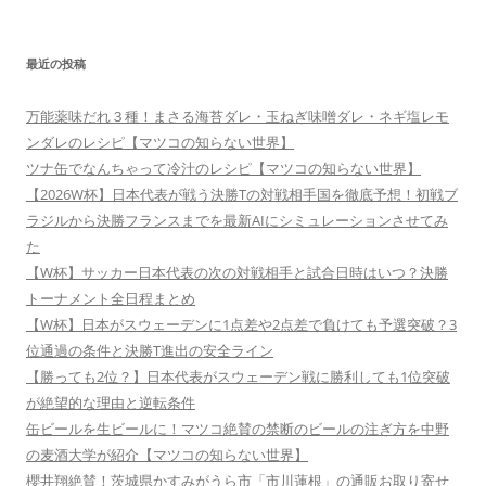
最近の投稿
万能薬味だれ３種！まさる海苔ダレ・玉ねぎ味噌ダレ・ネギ塩レモ
ンダレのレシピ【マツコの知らない世界】
ツナ缶でなんちゃって冷汁のレシピ【マツコの知らない世界】
【2026W杯】日本代表が戦う決勝Tの対戦相手国を徹底予想！初戦ブ
ラジルから決勝フランスまでを最新AIにシミュレーションさせてみ
た
【W杯】サッカー日本代表の次の対戦相手と試合日時はいつ？決勝
トーナメント全日程まとめ
【W杯】日本がスウェーデンに1点差や2点差で負けても予選突破？3
位通過の条件と決勝T進出の安全ライン
【勝っても2位？】日本代表がスウェーデン戦に勝利しても1位突破
が絶望的な理由と逆転条件
缶ビールを生ビールに！マツコ絶賛の禁断のビールの注ぎ方を中野
の麦酒大学が紹介【マツコの知らない世界】
櫻井翔絶賛！茨城県かすみがうら市「市川蓮根」の通販お取り寄せ