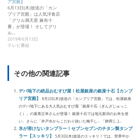
ア宮殿】
6月13日(木)放送の「カン
ブリア宮殿」は人気洋食店
「グリル満天星 麻布十
番」が登場！ そしてグリ
ル…
2019年6月13日
テレビ番組
その他の関連記事
デパ地下の絶品おむすび屋！松屋銀座の銀座十石【カンブ
リア宮殿】
8月2日(木)放送の「カンブリア宮殿」では、松屋銀座
のデパ地下にある大人気おむすび屋「銀座十石（ぎんざじゅっこ
く）」の葉葺正幸さんが登場！ 銀座十石では地元新潟のお米を使
い、さらに「井戸水からこだわり抜いた梅干し」「静岡 […]...
氷が溶けないタンブラー！セブンセブンのチタン製タンブ
ラー【スッキリ】
5月3日(木)放送のスッキリ！では、世界中か