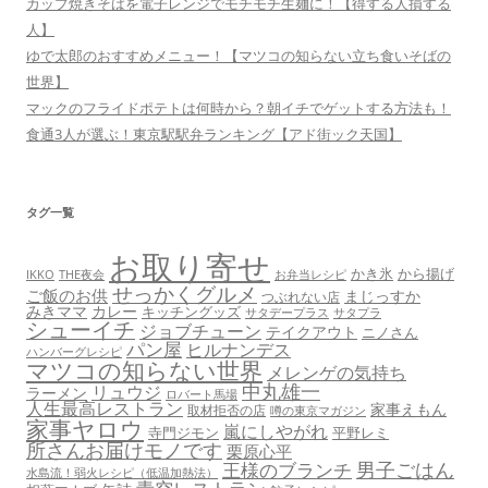
カップ焼きそばを電子レンジでモチモチ生麺に！【得する人損する
人】
ゆで太郎のおすすめメニュー！【マツコの知らない立ち食いそばの
世界】
マックのフライドポテトは何時から？朝イチでゲットする方法も！
食通3人が選ぶ！東京駅駅弁ランキング【アド街ック天国】
タグ一覧
お取り寄せ
かき氷
から揚げ
THE夜会
お弁当レシピ
IKKO
せっかくグルメ
ご飯のお供
まじっすか
つぶれない店
みきママ
カレー
キッチングッズ
サタデープラス
サタプラ
シューイチ
ジョブチューン
テイクアウト
ニノさん
パン屋
ヒルナンデス
ハンバーグレシピ
マツコの知らない世界
メレンゲの気持ち
中丸雄一
リュウジ
ラーメン
ロバート馬場
人生最高レストラン
家事えもん
取材拒否の店
噂の東京マガジン
家事ヤロウ
嵐にしやがれ
寺門ジモン
平野レミ
所さんお届けモノです
栗原心平
男子ごはん
王様のブランチ
水島流！弱火レシピ（低温加熱法）
青空レストラン