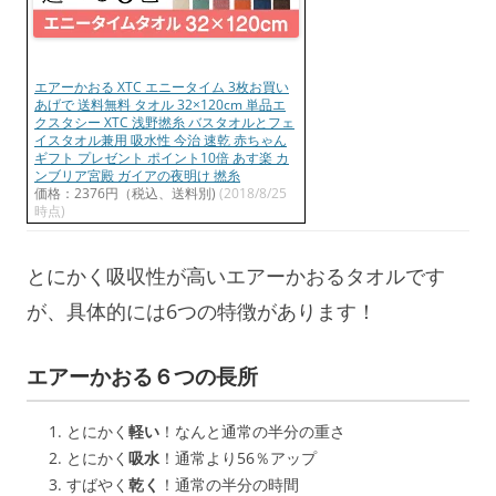
エアーかおる XTC エニータイム 3枚お買い
あげで 送料無料 タオル 32×120cm 単品エ
クスタシー XTC 浅野撚糸 バスタオルとフェ
イスタオル兼用 吸水性 今治 速乾 赤ちゃん
ギフト プレゼント ポイント10倍 あす楽 カ
ンブリア宮殿 ガイアの夜明け 撚糸
価格：2376円（税込、送料別)
(2018/8/25
時点)
とにかく吸収性が高いエアーかおるタオルです
が、具体的には6つの特徴があります！
エアーかおる６つの長所
とにかく
軽い
！なんと通常の半分の重さ
とにかく
吸水
！通常より56％アップ
すばやく
乾く
！通常の半分の時間