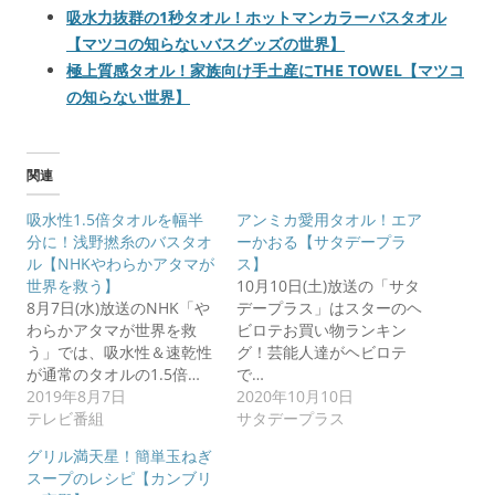
吸水力抜群の1秒タオル！ホットマンカラーバスタオル
【マツコの知らないバスグッズの世界】
極上質感タオル！家族向け手土産にTHE TOWEL【マツコ
の知らない世界】
関連
吸水性1.5倍タオルを幅半
アンミカ愛用タオル！エア
分に！浅野撚糸のバスタオ
ーかおる【サタデープラ
ル【NHKやわらかアタマが
ス】
世界を救う】
10月10日(土)放送の「サタ
8月7日(水)放送のNHK「や
デープラス」はスターのヘ
わらかアタマが世界を救
ビロテお買い物ランキン
う」では、吸水性＆速乾性
グ！芸能人達がヘビロテ
が通常のタオルの1.5倍…
で…
2019年8月7日
2020年10月10日
テレビ番組
サタデープラス
グリル満天星！簡単玉ねぎ
スープのレシピ【カンブリ