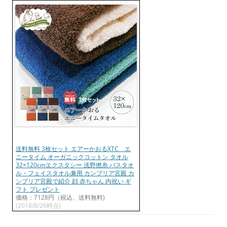
送料無料 3枚セット エアーかおるXTC エ
ニータイム オーガニックコットン タオル
32×120cmエクスタシー 浅野撚糸 バスタオ
ル・フェイスタオル兼用 カンブリア宮殿 カ
ンブリア宮殿で紹介 顔 赤ちゃん 内祝い ギ
フト プレゼント
価格：7128円（税込、送料無料)
(2018/8/26時点)