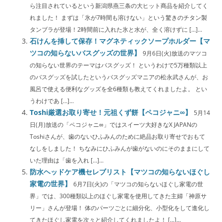
ら注目されているという新潟県燕三条の大ヒット商品を紹介してく
れました！ まずは「氷が7時間も溶けない」という驚きのチタン製
タンブラが登場！2時間前に入れた氷と水が、全く溶けずに […]...
石けんを挿して保存！マグネティックソープホルダー【マ
ツコの知らないバスグッズの世界】
9月6日(火)放送のマツコ
の知らない世界のテーマはバスグッズ！ というわけで5万種類以上
のバスグッズを試したというバスグッズマニアの松永武さんが、お
風呂で使える便利なグッズを全6種類も教えてくれましたよ。 とい
うわけであ […]...
Toshi厳選お取り寄せ！元祖くず餅【ペコジャニ∞】
5月14
日(月)放送の「ペコジャニ∞」ではスイーツ大好きなX JAPANの
Toshiさんが、歯のないひふみんのために絶品お取り寄せでおもて
なしをしました！ ちなみにひふみんが歯がないのにそのままにして
いた理由は「歯を入れ […]...
防水ヘッドケア機セレブリスト【マツコの知らないほぐし
家電の世界】
6月7日(火)の「マツコの知らないほぐし家電の世
界」では、300種類以上のほぐし家電を使用してきた主婦「神原サ
リー」さんが登場！ 体のパーツごとに細分化、小型化をして進化し
てきたほぐし家電を次々と紹介してくれましたよ！ […]...