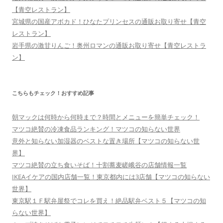
【青空レストラン】
宮城県の国産アボカド！ひなたプリンセスの通販お取り寄せ【青空
レストラン】
岩手県の激甘りんご！奥州ロマンの通販お取り寄せ【青空レストラ
ン】
こちらもチェック！おすすめ記事
朝マックは何時から何時まで？時間とメニューを簡単チェック！
マツコ絶賛の冷凍食品ランキング！マツコの知らない世界
意外と知らない加湿器のベストな置き場所【マツコの知らない世
界】
マツコ絶賛の立ち食いそば！十割蕎麦嵯峨谷の店舗情報一覧
IKEAイケアの国内店舗一覧！東京都内には3店舗【マツコの知らない
世界】
東京駅１Ｆ駅弁屋祭でコレを買え！絶品駅弁ベスト５【マツコの知
らない世界】