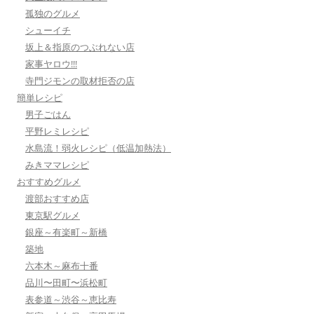
孤独のグルメ
シューイチ
坂上＆指原のつぶれない店
家事ヤロウ!!!
寺門ジモンの取材拒否の店
簡単レシピ
男子ごはん
平野レミレシピ
水島流！弱火レシピ（低温加熱法）
みきママレシピ
おすすめグルメ
渡部おすすめ店
東京駅グルメ
銀座～有楽町～新橋
築地
六本木～麻布十番
品川〜田町〜浜松町
表参道～渋谷～恵比寿