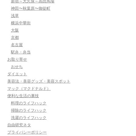
新宿～大久保～高田馬場
神田〜秋葉原〜御徒町
浅草
横浜中華街
大阪
京都
名古屋
駅弁・弁当
お取り寄せ
おせち
ダイエット
美容法・美容グッズ・美容スポット
マック（マクドナルド）
便利な生活の裏技
料理のライフハック
掃除のライフハック
洗濯のライフハック
自由研究ネタ
プライバシーポリシー