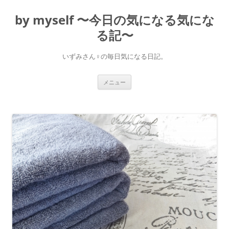
コ
ン
by myself 〜今日の気になる気にな
テ
ン
ツ
る記〜
へ
ス
キ
いずみさん♀の毎日気になる日記。
ッ
プ
メニュー