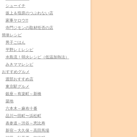
シューイチ
坂上＆指原のつぶれない店
家事ヤロウ!!!
寺門ジモンの取材拒否の店
簡単レシピ
男子ごはん
平野レミレシピ
水島流！弱火レシピ（低温加熱法）
みきママレシピ
おすすめグルメ
渡部おすすめ店
東京駅グルメ
銀座～有楽町～新橋
築地
六本木～麻布十番
品川〜田町〜浜松町
表参道～渋谷～恵比寿
新宿～大久保～高田馬場