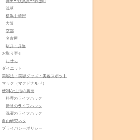
神田〜秋葉原〜御徒町
浅草
横浜中華街
大阪
京都
名古屋
駅弁・弁当
お取り寄せ
おせち
ダイエット
美容法・美容グッズ・美容スポット
マック（マクドナルド）
便利な生活の裏技
料理のライフハック
掃除のライフハック
洗濯のライフハック
自由研究ネタ
プライバシーポリシー