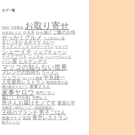
タグ一覧
お取り寄せ
THE夜会
IKKO
ご飯のお供
かき氷
から揚げ
お弁当レシピ
せっかくグルメ
つぶれない店
まじっすか
みきママ
カレー
キッチングッズ
サタデープラス
サタプラ
シューイチ
ジョブチューン
テイクアウト
ニノさん
ハンバーグレシピ
パン屋
ヒルナンデス
マツコの知らない世界
メレンゲの気持ち
ラーメン
中丸雄一
リュウジ
ロバート馬場
人生最高レストラン
取材拒否の店
家事えもん
噂の東京マガジン
家事ヤロウ
寺門ジモン
嵐にしやがれ
平野レミ
所さんお届けモノです
栗原心平
水島流！弱火レシピ（低温加熱法）
男子ごはん
王様のブランチ
青空レストラン
缶詰
相葉マナブ
餃子レシピ