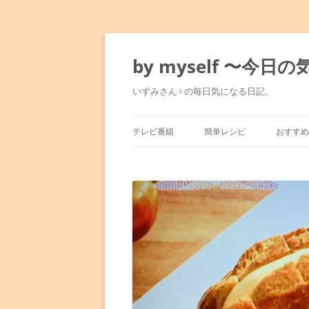
コ
ン
テ
by myself 〜今
ン
ツ
へ
いずみさん♀の毎日気になる日記。
ス
キ
ッ
プ
テレビ番組
簡単レシピ
おすすめ
マツコの知らない世界
みきママのレシピ
東京駅
満天☆青空レストラン
水島流！弱火レシピ
銀座～
人生最高レストラン
平野レミレシピ
表参道
孤独のグルメ
男子ごはん
六本木