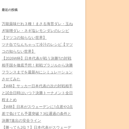
最近の投稿
万能薬味だれ３種！まさる海苔ダレ・玉ね
ぎ味噌ダレ・ネギ塩レモンダレのレシピ
【マツコの知らない世界】
ツナ缶でなんちゃって冷汁のレシピ【マツ
コの知らない世界】
【2026W杯】日本代表が戦う決勝Tの対戦
相手国を徹底予想！初戦ブラジルから決勝
フランスまでを最新AIにシミュレーション
させてみた
【W杯】サッカー日本代表の次の対戦相手
と試合日時はいつ？決勝トーナメント全日
程まとめ
【W杯】日本がスウェーデンに1点差や2点
差で負けても予選突破？3位通過の条件と
決勝T進出の安全ライン
【勝っても2位？】日本代表がスウェーデ