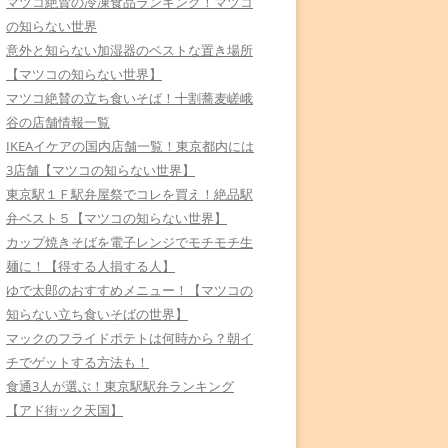
マツコ絶賛の冷凍食品ランキング！マツコ
の知らない世界
意外と知らない加湿器のベストな置き場所
【マツコの知らない世界】
マツコ絶賛の立ち食いそば！十割蕎麦嵯峨
谷の店舗情報一覧
IKEAイケアの国内店舗一覧！東京都内には
3店舗【マツコの知らない世界】
東京駅１Ｆ駅弁屋祭でコレを買え！絶品駅
弁ベスト５【マツコの知らない世界】
カップ焼きそばを電子レンジでモチモチ生
麺に！【得する人損する人】
ゆで太郎のおすすめメニュー！【マツコの
知らない立ち食いそばの世界】
マックのフライドポテトは何時から？朝イ
チでゲットする方法も！
食通3人が選ぶ！東京駅駅弁ランキング
【アド街ック天国】