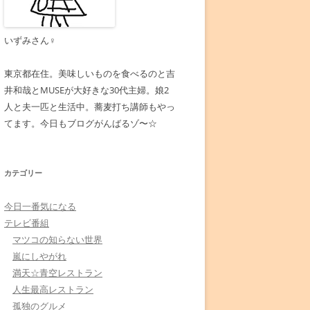
いずみさん♀
東京都在住。美味しいものを食べるのと吉
井和哉とMUSEが大好きな30代主婦。娘2
人と夫一匹と生活中。蕎麦打ち講師もやっ
てます。今日もブログがんばるゾ〜☆
カテゴリー
今日一番気になる
テレビ番組
マツコの知らない世界
嵐にしやがれ
満天☆青空レストラン
人生最高レストラン
孤独のグルメ