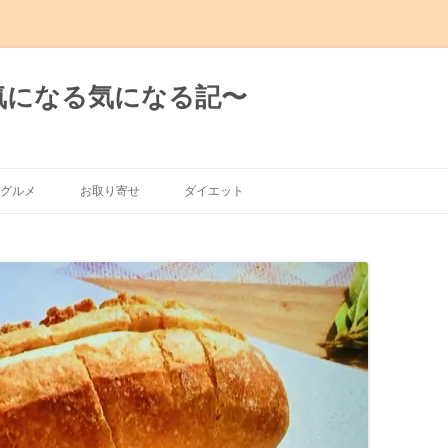
日の気になる気になる記〜
グルメ
お取り寄せ
ダイエット
グルメ
有楽町～新橋
～渋谷～恵比寿
～麻布十番