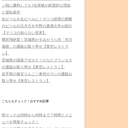
ン戦に勝利しても1位突破が絶望的な理由
と逆転条件
缶ビールを生ビールに！マツコ絶賛の禁断
のビールの注ぎ方を中野の麦酒大学が紹介
【マツコの知らない世界】
櫻井翔絶賛！茨城県かすみがうら市「市川
蓮根」の通販お取り寄せ【青空レストラ
ン】
宮城県の国産アボカド！ひなたプリンセス
の通販お取り寄せ【青空レストラン】
岩手県の激甘りんご！奥州ロマンの通販お
取り寄せ【青空レストラン】
こちらもチェック！おすすめ記事
朝マックは何時から何時まで？時間とメニ
ューを簡単チェック！