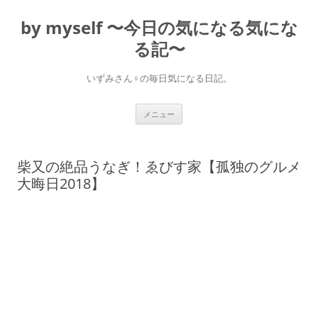
コ
ン
by myself 〜今日の気になる気にな
テ
ン
ツ
る記〜
へ
ス
キ
いずみさん♀の毎日気になる日記。
ッ
プ
メニュー
柴又の絶品うなぎ！ゑびす家【孤独のグルメ
大晦日2018】