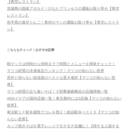
【青空レストラン】
宮城県の国産アボカド！ひなたプリンセスの通販お取り寄せ【青空
レストラン】
岩手県の激甘りんご！奥州ロマンの通販お取り寄せ【青空レストラ
ン】
こちらもチェック！おすすめ記事
朝マックは何時から何時まで？時間とメニューを簡単チェック！
マツコ絶賛の冷凍食品ランキング！マツコの知らない世界
意外と知らない加湿器のベストな置き場所【マツコの知らない世
界】
マツコ絶賛の立ち食いそば！十割蕎麦嵯峨谷の店舗情報一覧
IKEAイケアの国内店舗一覧！東京都内には3店舗【マツコの知らない
世界】
東京駅１Ｆ駅弁屋祭でコレを買え！絶品駅弁ベスト５【マツコの知
らない世界】
カップ焼きそばを電子レンジでモチモチ生麺に！【得する人損する