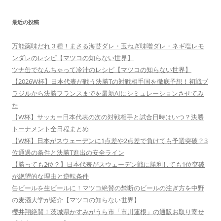
最近の投稿
万能薬味だれ３種！まさる海苔ダレ・玉ねぎ味噌ダレ・ネギ塩レモ
ンダレのレシピ【マツコの知らない世界】
ツナ缶でなんちゃって冷汁のレシピ【マツコの知らない世界】
【2026W杯】日本代表が戦う決勝Tの対戦相手国を徹底予想！初戦ブ
ラジルから決勝フランスまでを最新AIにシミュレーションさせてみ
た
【W杯】サッカー日本代表の次の対戦相手と試合日時はいつ？決勝
トーナメント全日程まとめ
【W杯】日本がスウェーデンに1点差や2点差で負けても予選突破？3
位通過の条件と決勝T進出の安全ライン
【勝っても2位？】日本代表がスウェーデン戦に勝利しても1位突破
が絶望的な理由と逆転条件
缶ビールを生ビールに！マツコ絶賛の禁断のビールの注ぎ方を中野
の麦酒大学が紹介【マツコの知らない世界】
櫻井翔絶賛！茨城県かすみがうら市「市川蓮根」の通販お取り寄せ