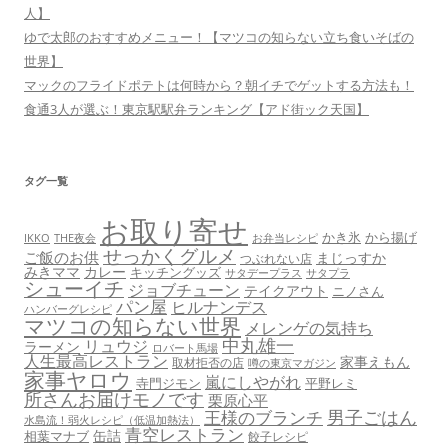
人】
ゆで太郎のおすすめメニュー！【マツコの知らない立ち食いそばの
世界】
マックのフライドポテトは何時から？朝イチでゲットする方法も！
食通3人が選ぶ！東京駅駅弁ランキング【アド街ック天国】
タグ一覧
お取り寄せ
かき氷
から揚げ
THE夜会
お弁当レシピ
IKKO
せっかくグルメ
ご飯のお供
まじっすか
つぶれない店
みきママ
カレー
キッチングッズ
サタデープラス
サタプラ
シューイチ
ジョブチューン
テイクアウト
ニノさん
パン屋
ヒルナンデス
ハンバーグレシピ
マツコの知らない世界
メレンゲの気持ち
中丸雄一
リュウジ
ラーメン
ロバート馬場
人生最高レストラン
家事えもん
取材拒否の店
噂の東京マガジン
家事ヤロウ
嵐にしやがれ
寺門ジモン
平野レミ
所さんお届けモノです
栗原心平
男子ごはん
王様のブランチ
水島流！弱火レシピ（低温加熱法）
青空レストラン
缶詰
相葉マナブ
餃子レシピ