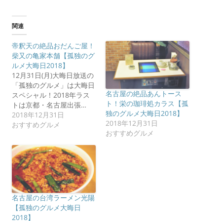
関連
帝釈天の絶品おだんご屋！
柴又の亀家本舗【孤独のグ
ルメ大晦日2018】
12月31日(月)大晦日放送の
「孤独のグルメ」は大晦日
名古屋の絶品あんトース
スペシャル！2018年ラス
ト！栄の珈琲処カラス【孤
トは京都・名古屋出張…
独のグルメ大晦日2018】
2018年12月31日
2018年12月31日
おすすめグルメ
おすすめグルメ
名古屋の台湾ラーメン光陽
【孤独のグルメ大晦日
2018】