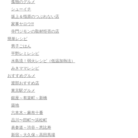
孤独のグルメ
シューイチ
坂上＆指原のつぶれない店
家事ヤロウ!!!
寺門ジモンの取材拒否の店
簡単レシピ
男子ごはん
平野レミレシピ
水島流！弱火レシピ（低温加熱法）
みきママレシピ
おすすめグルメ
渡部おすすめ店
東京駅グルメ
銀座～有楽町～新橋
築地
六本木～麻布十番
品川〜田町〜浜松町
表参道～渋谷～恵比寿
新宿～大久保～高田馬場