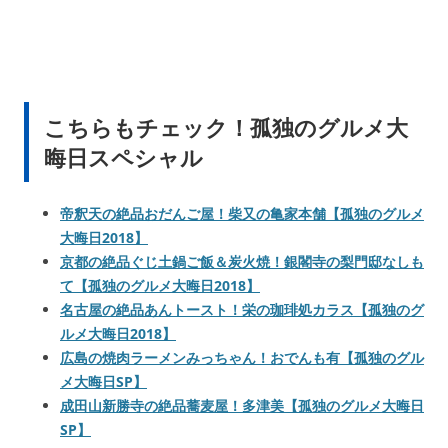
こちらもチェック！孤独のグルメ大
晦日スペシャル
帝釈天の絶品おだんご屋！柴又の亀家本舗【孤独のグルメ
大晦日2018】
京都の絶品ぐじ土鍋ご飯＆炭火焼！銀閣寺の梨門邸なしも
て【孤独のグルメ大晦日2018】
名古屋の絶品あんトースト！栄の珈琲処カラス【孤独のグ
ルメ大晦日2018】
広島の焼肉ラーメンみっちゃん！おでんも有【孤独のグル
メ大晦日SP】
成田山新勝寺の絶品蕎麦屋！多津美【孤独のグルメ大晦日
SP】