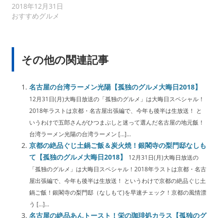
2018年12月31日
おすすめグルメ
その他の関連記事
名古屋の台湾ラーメン光陽【孤独のグルメ大晦日2018】
12月31日(月)大晦日放送の「孤独のグルメ」は大晦日スペシャル！
2018年ラストは京都・名古屋出張編で、今年も後半は生放送！ と
いうわけで五郎さんがひつまぶしと迷って選んだ名古屋の地元飯！
台湾ラーメン光陽の台湾ラーメン […]...
京都の絶品ぐじ土鍋ご飯＆炭火焼！銀閣寺の梨門邸なしも
て【孤独のグルメ大晦日2018】
12月31日(月)大晦日放送の
「孤独のグルメ」は大晦日スペシャル！2018年ラストは京都・名古
屋出張編で、今年も後半は生放送！ というわけで京都の絶品ぐじ土
鍋ご飯！銀閣寺の梨門邸（なしもて)を早速チェック！京都の風情漂
う […]...
名古屋の絶品あんトースト！栄の珈琲処カラス【孤独のグ