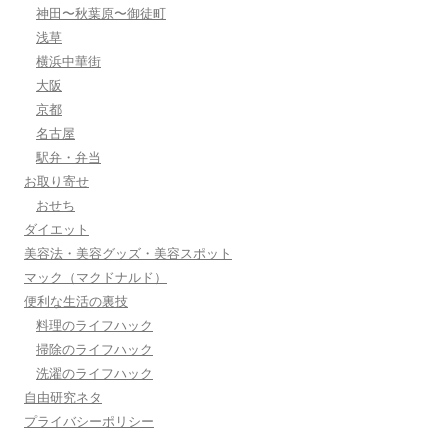
神田〜秋葉原〜御徒町
浅草
横浜中華街
大阪
京都
名古屋
駅弁・弁当
お取り寄せ
おせち
ダイエット
美容法・美容グッズ・美容スポット
マック（マクドナルド）
便利な生活の裏技
料理のライフハック
掃除のライフハック
洗濯のライフハック
自由研究ネタ
プライバシーポリシー