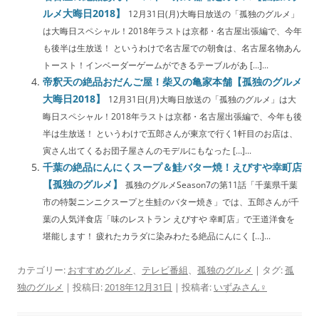
ルメ大晦日2018】
12月31日(月)大晦日放送の「孤独のグルメ」
は大晦日スペシャル！2018年ラストは京都・名古屋出張編で、今年
も後半は生放送！ というわけで名古屋での朝食は、名古屋名物あん
トースト！インベーダーゲームができるテーブルがあ […]...
帝釈天の絶品おだんご屋！柴又の亀家本舗【孤独のグルメ
大晦日2018】
12月31日(月)大晦日放送の「孤独のグルメ」は大
晦日スペシャル！2018年ラストは京都・名古屋出張編で、今年も後
半は生放送！ というわけで五郎さんが東京で行く1軒目のお店は、
寅さん出てくるお団子屋さんのモデルにもなった […]...
千葉の絶品にんにくスープ＆鮭バター焼！えびすや幸町店
【孤独のグルメ】
孤独のグルメSeason7の第11話「千葉県千葉
市の特製ニンニクスープと生鮭のバター焼き」では、五郎さんが千
葉の人気洋食店「味のレストラン えびすや 幸町店」で王道洋食を
堪能します！ 疲れたカラダに染みわたる絶品にんにく […]...
カテゴリー:
おすすめグルメ
、
テレビ番組
、
孤独のグルメ
| タグ:
孤
独のグルメ
| 投稿日:
2018年12月31日
|
投稿者:
いずみさん♀