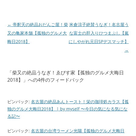
投
←
帝釈天の絶品おだんご屋！柴
米倉涼子絶賛うなぎ！名古屋う
稿
又の亀家本舗【孤独のグルメ大
な富士の肝入りひつまぶし【嵐
ナ
晦日2018】
にしやがれ元日SPデスマッチ】
ビ
→
ゲ
ー
「
柴又の絶品うなぎ！ゑびす家【孤独のグルメ大晦日
シ
2018】
」への4件のフィードバック
ョ
ン
ピンバック:
名古屋の絶品あんトースト！栄の珈琲処カラス【孤
独のグルメ大晦日2018】 | by myself 〜今日の気になる気にな
る記〜
ピンバック:
名古屋の台湾ラーメン光陽【孤独のグルメ大晦日