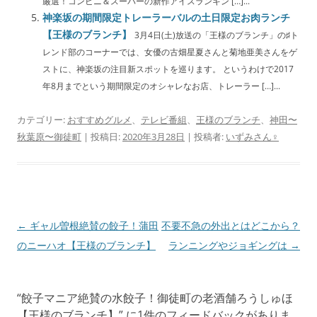
厳選！コンビニ＆スーパーの新作アイスランキン […]...
神楽坂の期間限定トレーラーバルの土日限定お肉ランチ
【王様のブランチ】
3月4日(土)放送の「王様のブランチ」の♯ト
レンド部のコーナーでは、女優の古畑星夏さんと菊地亜美さんをゲ
ストに、神楽坂の注目新スポットを巡ります。 というわけで2017
年8月までという期間限定のオシャレなお店、トレーラー […]...
カテゴリー:
おすすめグルメ
、
テレビ番組
、
王様のブランチ
、
神田〜
秋葉原〜御徒町
| 投稿日:
2020年3月28日
|
投稿者:
いずみさん♀
投
←
ギャル曽根絶賛の餃子！蒲田
不要不急の外出とはどこから？
稿
のニーハオ【王様のブランチ】
ランニングやジョギングは
→
ナ
ビ
“
餃子マニア絶賛の水餃子！御徒町の老酒舗ろうしゅほ
ゲ
【王様のブランチ】
” に1件のフィードバックがありま