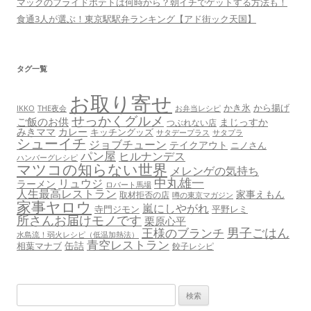
マックのフライドポテトは何時から？朝イチでゲットする方法も！
食通3人が選ぶ！東京駅駅弁ランキング【アド街ック天国】
タグ一覧
お取り寄せ
かき氷
から揚げ
THE夜会
お弁当レシピ
IKKO
せっかくグルメ
ご飯のお供
まじっすか
つぶれない店
みきママ
カレー
キッチングッズ
サタデープラス
サタプラ
シューイチ
ジョブチューン
テイクアウト
ニノさん
パン屋
ヒルナンデス
ハンバーグレシピ
マツコの知らない世界
メレンゲの気持ち
中丸雄一
リュウジ
ラーメン
ロバート馬場
人生最高レストラン
家事えもん
取材拒否の店
噂の東京マガジン
家事ヤロウ
嵐にしやがれ
寺門ジモン
平野レミ
所さんお届けモノです
栗原心平
男子ごはん
王様のブランチ
水島流！弱火レシピ（低温加熱法）
青空レストラン
缶詰
相葉マナブ
餃子レシピ
検
索: