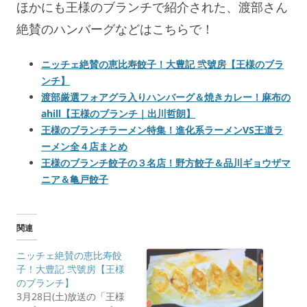
ほかにも王様のブランチで紹介された、渡部さん
絶賛のハンバーグなどはこちらで！
ニッチェ絶賛の恵比寿餃子！大豊記 弐號房【王様のブラ
ンチ】
渡部厳選フォアグラ入りハンバーグ＆焼きカレー！麻布の
ahill【王様のブランチ｜出川哲朗】
王様のブランチラーメン特集！進化系ラーメンVS王道ラ
ーメン全４店まとめ
王様のブランチ餃子の３名店！野方餃子＆品川ギョウザマ
ニア＆亀戸餃子
関連
ニッチェ絶賛の恵比寿餃
子！大豊記 弐號房【王様
のブランチ】
3月28日(土)放送の「王様