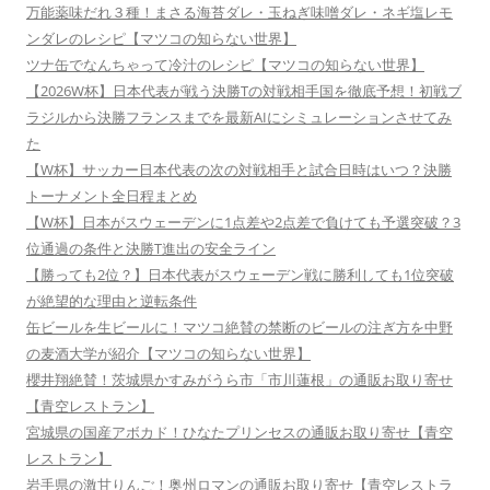
万能薬味だれ３種！まさる海苔ダレ・玉ねぎ味噌ダレ・ネギ塩レモ
ンダレのレシピ【マツコの知らない世界】
ツナ缶でなんちゃって冷汁のレシピ【マツコの知らない世界】
【2026W杯】日本代表が戦う決勝Tの対戦相手国を徹底予想！初戦ブ
ラジルから決勝フランスまでを最新AIにシミュレーションさせてみ
た
【W杯】サッカー日本代表の次の対戦相手と試合日時はいつ？決勝
トーナメント全日程まとめ
【W杯】日本がスウェーデンに1点差や2点差で負けても予選突破？3
位通過の条件と決勝T進出の安全ライン
【勝っても2位？】日本代表がスウェーデン戦に勝利しても1位突破
が絶望的な理由と逆転条件
缶ビールを生ビールに！マツコ絶賛の禁断のビールの注ぎ方を中野
の麦酒大学が紹介【マツコの知らない世界】
櫻井翔絶賛！茨城県かすみがうら市「市川蓮根」の通販お取り寄せ
【青空レストラン】
宮城県の国産アボカド！ひなたプリンセスの通販お取り寄せ【青空
レストラン】
岩手県の激甘りんご！奥州ロマンの通販お取り寄せ【青空レストラ