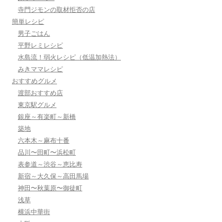
寺門ジモンの取材拒否の店
簡単レシピ
男子ごはん
平野レミレシピ
水島流！弱火レシピ（低温加熱法）
みきママレシピ
おすすめグルメ
渡部おすすめ店
東京駅グルメ
銀座～有楽町～新橋
築地
六本木～麻布十番
品川〜田町〜浜松町
表参道～渋谷～恵比寿
新宿～大久保～高田馬場
神田〜秋葉原〜御徒町
浅草
横浜中華街