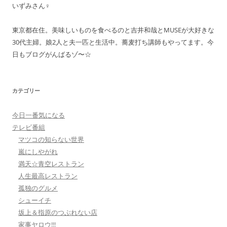
いずみさん♀
東京都在住。美味しいものを食べるのと吉井和哉とMUSEが大好きな
30代主婦。娘2人と夫一匹と生活中。蕎麦打ち講師もやってます。今
日もブログがんばるゾ〜☆
カテゴリー
今日一番気になる
テレビ番組
マツコの知らない世界
嵐にしやがれ
満天☆青空レストラン
人生最高レストラン
孤独のグルメ
シューイチ
坂上＆指原のつぶれない店
家事ヤロウ!!!