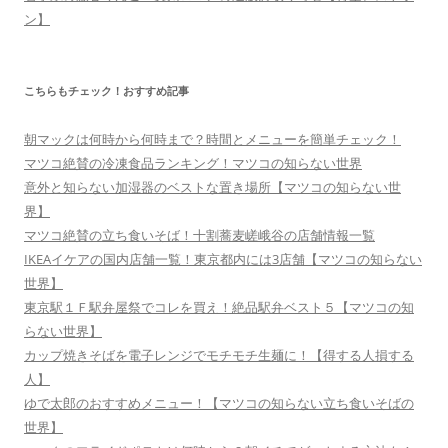
ン】
こちらもチェック！おすすめ記事
朝マックは何時から何時まで？時間とメニューを簡単チェック！
マツコ絶賛の冷凍食品ランキング！マツコの知らない世界
意外と知らない加湿器のベストな置き場所【マツコの知らない世
界】
マツコ絶賛の立ち食いそば！十割蕎麦嵯峨谷の店舗情報一覧
IKEAイケアの国内店舗一覧！東京都内には3店舗【マツコの知らない
世界】
東京駅１Ｆ駅弁屋祭でコレを買え！絶品駅弁ベスト５【マツコの知
らない世界】
カップ焼きそばを電子レンジでモチモチ生麺に！【得する人損する
人】
ゆで太郎のおすすめメニュー！【マツコの知らない立ち食いそばの
世界】