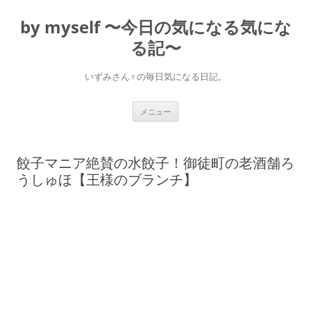
コ
ン
by myself 〜今日の気になる気にな
テ
ン
ツ
る記〜
へ
ス
キ
いずみさん♀の毎日気になる日記。
ッ
プ
メニュー
餃子マニア絶賛の水餃子！御徒町の老酒舗ろ
うしゅほ【王様のブランチ】