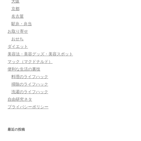
大阪
京都
名古屋
駅弁・弁当
お取り寄せ
おせち
ダイエット
美容法・美容グッズ・美容スポット
マック（マクドナルド）
便利な生活の裏技
料理のライフハック
掃除のライフハック
洗濯のライフハック
自由研究ネタ
プライバシーポリシー
最近の投稿