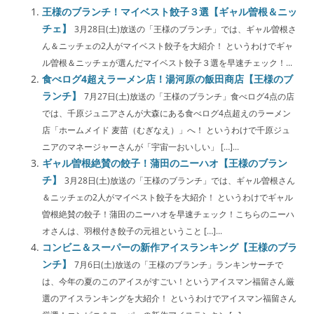
王様のブランチ！マイベスト餃子３選【ギャル曽根＆ニッ
チェ】
3月28日(土)放送の「王様のブランチ」では、ギャル曽根さ
ん＆ニッチェの2人がマイベスト餃子を大紹介！ というわけでギャ
ル曽根＆ニッチェが選んだマイベスト餃子３選を早速チェック！...
食べログ4超えラーメン店！湯河原の飯田商店【王様のブ
ランチ】
7月27日(土)放送の「王様のブランチ」食べログ4点の店
では、千原ジュニアさんが大森にある食べログ4点超えのラーメン
店「ホームメイド 麦苗（むぎなえ）」へ！ というわけで千原ジュ
ニアのマネージャーさんが「宇宙一おいしい」 […]...
ギャル曽根絶賛の餃子！蒲田のニーハオ【王様のブラン
チ】
3月28日(土)放送の「王様のブランチ」では、ギャル曽根さん
＆ニッチェの2人がマイベスト餃子を大紹介！ というわけでギャル
曽根絶賛の餃子！蒲田のニーハオを早速チェック！こちらのニーハ
オさんは、羽根付き餃子の元祖ということ […]...
コンビニ＆スーパーの新作アイスランキング【王様のブラ
ンチ】
7月6日(土)放送の「王様のブランチ」ランキンサーチで
は、今年の夏のこのアイスがすごい！というアイスマン福留さん厳
選のアイスランキングを大紹介！ というわけでアイスマン福留さん