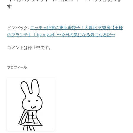
ー
す
シ
ョ
ピンバック:
ニッチェ絶賛の恵比寿餃子！大豊記 弐號房【王様
ン
のブランチ】 | by myself 〜今日の気になる気になる記〜
コメントは停止中です。
プロフィール