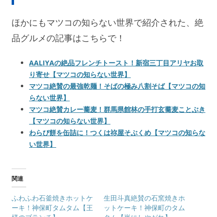
ほかにもマツコの知らない世界で紹介された、絶
品グルメの記事はこちらで！
AALIYAの絶品フレンチトースト！新宿三丁目アリヤお取
り寄せ【マツコの知らない世界】
マツコ絶賛の最強乾麺！そばの極み八割そば【マツコの知
らない世界】
マツコ絶賛カレー蕎麦！群馬県館林の手打玄蕎麦ことぶき
【マツコの知らない世界】
わらび餅を缶詰に！つくは祢屋そぶくめ【マツコの知らな
い世界】
関連
ふわふわ石釜焼きホットケ
生田斗真絶賛の石窯焼きホ
ーキ！神保町タムタム【王
ットケーキ！神保町のタム