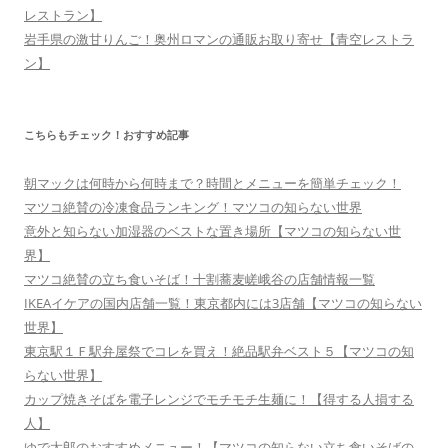
レストラン】
岩手県の激甘りんご！奥州ロマンの通販お取り寄せ【青空レストラ
ン】
こちらもチェック！おすすめ記事
朝マックは何時から何時まで？時間とメニューを簡単チェック！
マツコ絶賛の冷凍食品ランキング！マツコの知らない世界
意外と知らない加湿器のベストな置き場所【マツコの知らない世
界】
マツコ絶賛の立ち食いそば！十割蕎麦嵯峨谷の店舗情報一覧
IKEAイケアの国内店舗一覧！東京都内には3店舗【マツコの知らない
世界】
東京駅１Ｆ駅弁屋祭でコレを買え！絶品駅弁ベスト５【マツコの知
らない世界】
カップ焼きそばを電子レンジでモチモチ生麺に！【得する人損する
人】
ゆで太郎のおすすめメニュー！【マツコの知らない立ち食いそばの