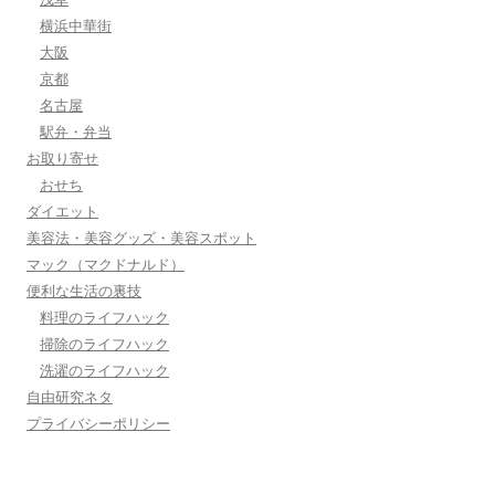
横浜中華街
大阪
京都
名古屋
駅弁・弁当
お取り寄せ
おせち
ダイエット
美容法・美容グッズ・美容スポット
マック（マクドナルド）
便利な生活の裏技
料理のライフハック
掃除のライフハック
洗濯のライフハック
自由研究ネタ
プライバシーポリシー