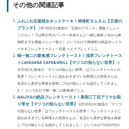
その他の関連記事
ふわふわ石釜焼きホットケーキ！神保町タムタム【王様の
ブランチ】
3月16日(土)放送の「王様のブランチ」看板メニュー
ください！では明大卒のパンサー向井さんと一緒に御茶ノ水から神
保町までを看板メニュー巡り！ というわけで神保町の絶品ホットケ
ーキ＆フレンチトースト！石釜 ベイクブレッド […]...
唯一無二の新食感フレンチトースト！浅草フレンチトース
トLaVASARA CAFE&GRILL【マツコの知らない世界】
6
月30日(火)放送の「マツコの知らない世界」はフレンチトーストの
世界！フレンチトーストに囚われすぎている料理人の宮田さんが、
名店から意外な聖地＆簡単にプロの味レシピを紹介してくれまし
た！ というわけで唯一無二の新食感フ […]...
AALIYAの絶品フレンチトースト！新宿三丁目アリヤお取
り寄せ【マツコの知らない世界】
6月30日(火)放送の「マツコ
の知らない世界」はフレンチトーストの世界！フレンチトーストに
囚われすぎている料理人の宮田さんが、名店から意外な聖地＆簡単
にプロの味レシピを紹介してくれました！ というわけでAALIYAの