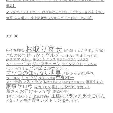
世界】
マックのフライドポテトは何時から？朝イチでゲットする方法も！
食通3人が選ぶ！東京駅駅弁ランキング【アド街ック天国】
タグ一覧
お取り寄せ
かき氷
から揚げ
THE夜会
お弁当レシピ
IKKO
せっかくグルメ
ご飯のお供
まじっすか
つぶれない店
みきママ
カレー
キッチングッズ
サタデープラス
サタプラ
シューイチ
ジョブチューン
テイクアウト
ニノさん
パン屋
ヒルナンデス
ハンバーグレシピ
マツコの知らない世界
メレンゲの気持ち
中丸雄一
リュウジ
ラーメン
ロバート馬場
人生最高レストラン
家事えもん
取材拒否の店
噂の東京マガジン
家事ヤロウ
嵐にしやがれ
寺門ジモン
平野レミ
所さんお届けモノです
栗原心平
男子ごはん
王様のブランチ
水島流！弱火レシピ（低温加熱法）
青空レストラン
缶詰
相葉マナブ
餃子レシピ