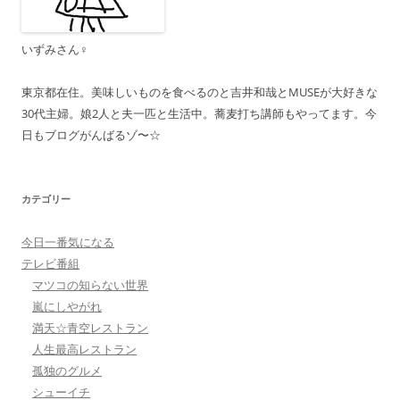
いずみさん♀
東京都在住。美味しいものを食べるのと吉井和哉とMUSEが大好きな
30代主婦。娘2人と夫一匹と生活中。蕎麦打ち講師もやってます。今
日もブログがんばるゾ〜☆
カテゴリー
今日一番気になる
テレビ番組
マツコの知らない世界
嵐にしやがれ
満天☆青空レストラン
人生最高レストラン
孤独のグルメ
シューイチ