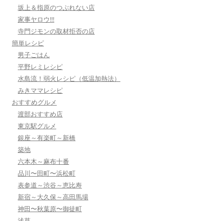
坂上＆指原のつぶれない店
家事ヤロウ!!!
寺門ジモンの取材拒否の店
簡単レシピ
男子ごはん
平野レミレシピ
水島流！弱火レシピ（低温加熱法）
みきママレシピ
おすすめグルメ
渡部おすすめ店
東京駅グルメ
銀座～有楽町～新橋
築地
六本木～麻布十番
品川〜田町〜浜松町
表参道～渋谷～恵比寿
新宿～大久保～高田馬場
神田〜秋葉原〜御徒町
浅草