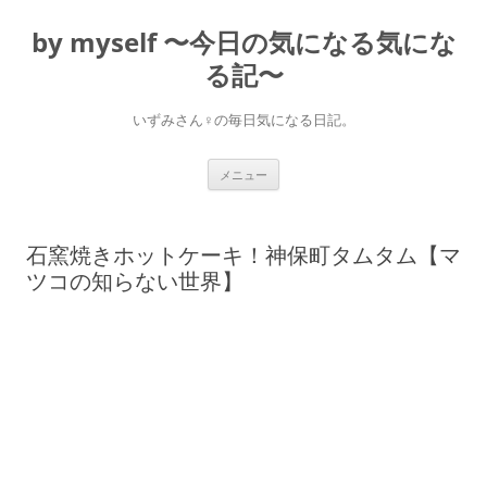
コ
ン
by myself 〜今日の気になる気にな
テ
ン
ツ
る記〜
へ
ス
キ
いずみさん♀の毎日気になる日記。
ッ
プ
メニュー
石窯焼きホットケーキ！神保町タムタム【マ
ツコの知らない世界】