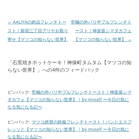
投
←
AALIYAの絶品フレンチトー
究極の外パリ中プルフレンチト
稿
スト！新宿三丁目アリヤお取り
ースト！神楽坂シマダカフェ
ナ
寄せ【マツコの知らない世界】
【マツコの知らない世界】
→
ビ
ゲ
「
石窯焼きホットケーキ！神保町タムタム【マツコの知
ー
らない世界】
」への4件のフィードバック
シ
ョ
ン
ピンバック:
究極の外パリ中プルフレンチトースト！神楽坂シマ
ダカフェ【マツコの知らない世界】 | by myself 〜今日の気に
なる気になる記〜
ピンバック:
マツコ絶賛の鉄板フレンチトースト！パンとエスプ
レッソと【マツコの知らない世界】 | by myself 〜今日の気に
なる気になる記〜