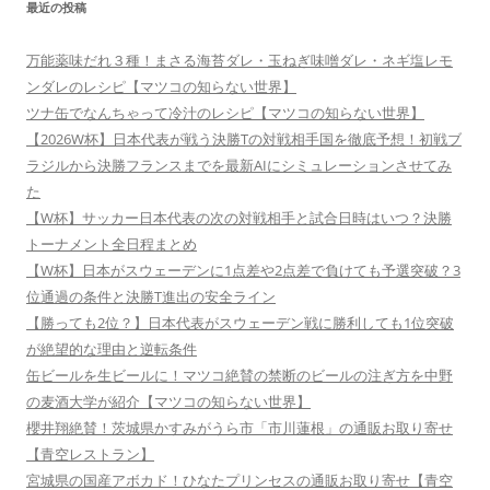
最近の投稿
万能薬味だれ３種！まさる海苔ダレ・玉ねぎ味噌ダレ・ネギ塩レモ
ンダレのレシピ【マツコの知らない世界】
ツナ缶でなんちゃって冷汁のレシピ【マツコの知らない世界】
【2026W杯】日本代表が戦う決勝Tの対戦相手国を徹底予想！初戦ブ
ラジルから決勝フランスまでを最新AIにシミュレーションさせてみ
た
【W杯】サッカー日本代表の次の対戦相手と試合日時はいつ？決勝
トーナメント全日程まとめ
【W杯】日本がスウェーデンに1点差や2点差で負けても予選突破？3
位通過の条件と決勝T進出の安全ライン
【勝っても2位？】日本代表がスウェーデン戦に勝利しても1位突破
が絶望的な理由と逆転条件
缶ビールを生ビールに！マツコ絶賛の禁断のビールの注ぎ方を中野
の麦酒大学が紹介【マツコの知らない世界】
櫻井翔絶賛！茨城県かすみがうら市「市川蓮根」の通販お取り寄せ
【青空レストラン】
宮城県の国産アボカド！ひなたプリンセスの通販お取り寄せ【青空