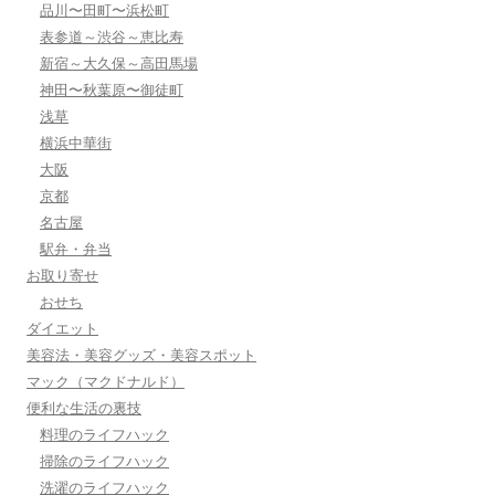
品川〜田町〜浜松町
表参道～渋谷～恵比寿
新宿～大久保～高田馬場
神田〜秋葉原〜御徒町
浅草
横浜中華街
大阪
京都
名古屋
駅弁・弁当
お取り寄せ
おせち
ダイエット
美容法・美容グッズ・美容スポット
マック（マクドナルド）
便利な生活の裏技
料理のライフハック
掃除のライフハック
洗濯のライフハック