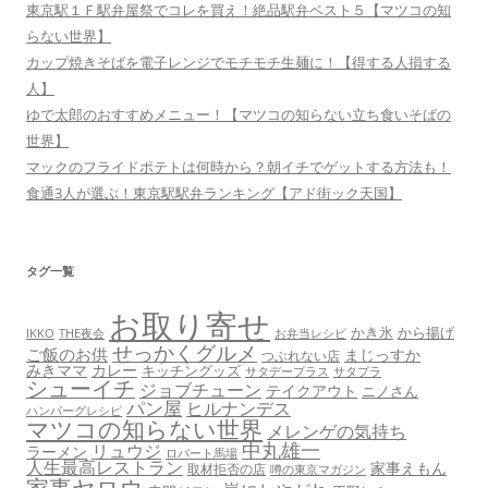
東京駅１Ｆ駅弁屋祭でコレを買え！絶品駅弁ベスト５【マツコの知
らない世界】
カップ焼きそばを電子レンジでモチモチ生麺に！【得する人損する
人】
ゆで太郎のおすすめメニュー！【マツコの知らない立ち食いそばの
世界】
マックのフライドポテトは何時から？朝イチでゲットする方法も！
食通3人が選ぶ！東京駅駅弁ランキング【アド街ック天国】
タグ一覧
お取り寄せ
かき氷
から揚げ
THE夜会
お弁当レシピ
IKKO
せっかくグルメ
ご飯のお供
まじっすか
つぶれない店
みきママ
カレー
キッチングッズ
サタデープラス
サタプラ
シューイチ
ジョブチューン
テイクアウト
ニノさん
パン屋
ヒルナンデス
ハンバーグレシピ
マツコの知らない世界
メレンゲの気持ち
中丸雄一
リュウジ
ラーメン
ロバート馬場
人生最高レストラン
家事えもん
取材拒否の店
噂の東京マガジン
家事ヤロウ