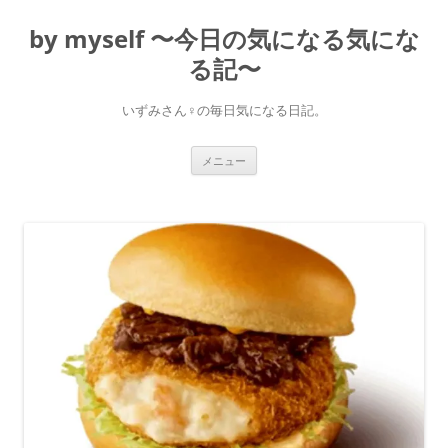
コ
ン
by myself 〜今日の気になる気にな
テ
ン
ツ
る記〜
へ
ス
キ
いずみさん♀の毎日気になる日記。
ッ
プ
メニュー