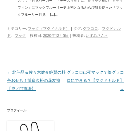
入して「月見バーガー」「チーズ月見」に、朝マック用の「月見マ
フィン」にマックフルーリー史上初となるわらび餅を使った「マッ
クフルーリー月見」 […]...
カテゴリー:
マック（マクドナルド）
| タグ:
グラコロ
、
マクドナル
ド
、
マック
| 投稿日:
2020年12月5日
|
投稿者:
いずみさん♀
投
←
北斗晶＆佐々木健介絶賛の料
グラコロは夜マックで倍グラコ
稿
亭おせち！博多久松の花友禅
ロにできる？【マクドナルド】
ナ
【虎ノ門市場】
→
ビ
ゲ
プロフィール
ー
シ
ョ