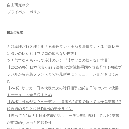
自由研究ネタ
プライバシーポリシー
最近の投稿
万能薬味だれ３種！まさる海苔ダレ・玉ねぎ味噌ダレ・ネギ塩レモ
ンダレのレシピ【マツコの知らない世界】
ツナ缶でなんちゃって冷汁のレシピ【マツコの知らない世界】
【2026W杯】日本代表が戦う決勝Tの対戦相手国を徹底予想！初戦ブ
ラジルから決勝フランスまでを最新AIにシミュレーションさせてみ
た
【W杯】サッカー日本代表の次の対戦相手と試合日時はいつ？決勝
トーナメント全日程まとめ
【W杯】日本がスウェーデンに1点差や2点差で負けても予選突破？3
位通過の条件と決勝T進出の安全ライン
【勝っても2位？】日本代表がスウェーデン戦に勝利しても1位突破
が絶望的な理由と逆転条件