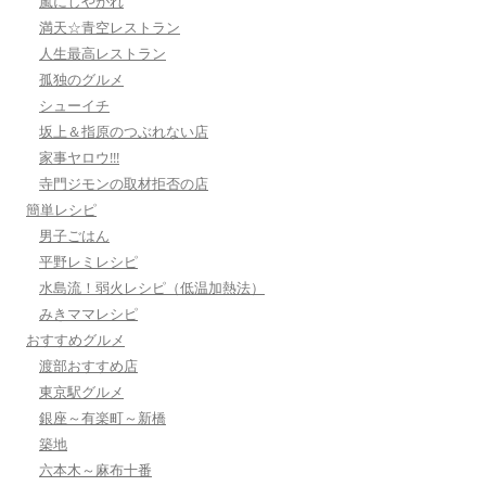
嵐にしやがれ
満天☆青空レストラン
人生最高レストラン
孤独のグルメ
シューイチ
坂上＆指原のつぶれない店
家事ヤロウ!!!
寺門ジモンの取材拒否の店
簡単レシピ
男子ごはん
平野レミレシピ
水島流！弱火レシピ（低温加熱法）
みきママレシピ
おすすめグルメ
渡部おすすめ店
東京駅グルメ
銀座～有楽町～新橋
築地
六本木～麻布十番