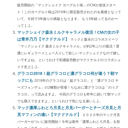
販売開始の「マックシェイク ヨーグルト味」のCMが放送スター
ト！このヨーグルト味は2016年に限定販売されたのを最後となって
いて、今回で3年振りの再販となります。 もう3年経ってるのか〜
って […]...
マックシェイク森永ミルクキャラメル復活！CMの女の子
は青井乃乃【マクドナルド】
マックと森永のコラボスイーツ
「マックシェイク 森永ミルクキャラメル」が約2年ぶりの復活！普
通にレギュラーメニュー入りして欲しいマックシェイクなので嬉し
いですよね。 というわけで初週販売数がマクドナルドのコラボシェ
イク史上 […]...
グラコロ2018！超グラコロと濃グラコロ何が違う？朝マ
ックにも
2018年のグラコロは「超グラコロ」と「濃グラコロ チ
ーズフォンデュ」の2種類が登場！ちなみに濃グラコロは「のうグ
ラコロ」って読みますよ。 今回のグラコロも昨年に続いて朝マック
でも購入できますよ。というわけで気になる違い […]...
マック濃厚ふわとろ月見と月見バーガーとチーズ月見と月
見マフィンの違い【マクドナルド】
２０２０年のマック月見
バーガーがついに販売開始！今年は新作「濃厚ふわとろ月見」を投