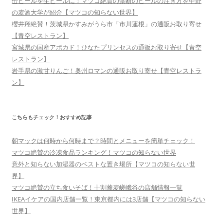
缶ビールを生ビールに！マツコ絶賛の禁断のビールの注ぎ方を中野
の麦酒大学が紹介【マツコの知らない世界】
櫻井翔絶賛！茨城県かすみがうら市「市川蓮根」の通販お取り寄せ
【青空レストラン】
宮城県の国産アボカド！ひなたプリンセスの通販お取り寄せ【青空
レストラン】
岩手県の激甘りんご！奥州ロマンの通販お取り寄せ【青空レストラ
ン】
こちらもチェック！おすすめ記事
朝マックは何時から何時まで？時間とメニューを簡単チェック！
マツコ絶賛の冷凍食品ランキング！マツコの知らない世界
意外と知らない加湿器のベストな置き場所【マツコの知らない世
界】
マツコ絶賛の立ち食いそば！十割蕎麦嵯峨谷の店舗情報一覧
IKEAイケアの国内店舗一覧！東京都内には3店舗【マツコの知らない
世界】