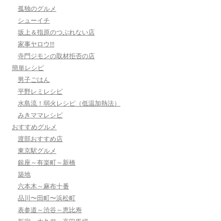
孤独のグルメ
シューイチ
坂上＆指原のつぶれない店
家事ヤロウ!!!
寺門ジモンの取材拒否の店
簡単レシピ
男子ごはん
平野レミレシピ
水島流！弱火レシピ（低温加熱法）
みきママレシピ
おすすめグルメ
渡部おすすめ店
東京駅グルメ
銀座～有楽町～新橋
築地
六本木～麻布十番
品川〜田町〜浜松町
表参道～渋谷～恵比寿