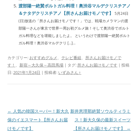
渡部陽一絶賛ポルトガル料理！奥渋谷マルデクリスチアノ
＆ナタデクリスチアノ【所さんお届けモノです】
5月24日
(日)放送の「所さんお届けモノです！」では、戦場カメラマンの渡
部陽一さんが東京で世界一周お初グルメ旅！そして奥渋谷でポルト
ガル料理などを堪能しましたよ。 というわけで渡部陽一絶賛ポルト
ガル料理！奥渋谷マルデクリ […]...
カテゴリー:
おすすめグルメ
、
テレビ番組
、
所さんお届けモノで
す！
、
新宿～大久保～高田馬場
| タグ:
所さんお届けモノです
| 投稿
日:
2021年1月24日
|
投稿者:
いずみさん♀
投
←
人気の韓国スーパー！新大久
新井恵理那絶賛ソウルティラミ
稿
保のイエスマート【所さんお届
ス！新大久保の最新スイーツ
ナ
けモノです】
【所さんお届けモノです】
→
ビ