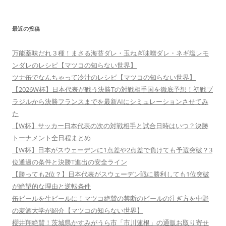
最近の投稿
万能薬味だれ３種！まさる海苔ダレ・玉ねぎ味噌ダレ・ネギ塩レモ
ンダレのレシピ【マツコの知らない世界】
ツナ缶でなんちゃって冷汁のレシピ【マツコの知らない世界】
【2026W杯】日本代表が戦う決勝Tの対戦相手国を徹底予想！初戦ブ
ラジルから決勝フランスまでを最新AIにシミュレーションさせてみ
た
【W杯】サッカー日本代表の次の対戦相手と試合日時はいつ？決勝
トーナメント全日程まとめ
【W杯】日本がスウェーデンに1点差や2点差で負けても予選突破？3
位通過の条件と決勝T進出の安全ライン
【勝っても2位？】日本代表がスウェーデン戦に勝利しても1位突破
が絶望的な理由と逆転条件
缶ビールを生ビールに！マツコ絶賛の禁断のビールの注ぎ方を中野
の麦酒大学が紹介【マツコの知らない世界】
櫻井翔絶賛！茨城県かすみがうら市「市川蓮根」の通販お取り寄せ