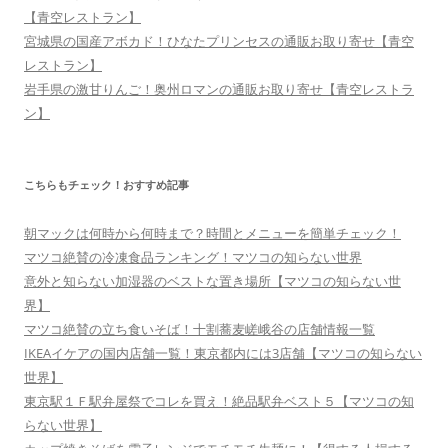
【青空レストラン】
宮城県の国産アボカド！ひなたプリンセスの通販お取り寄せ【青空
レストラン】
岩手県の激甘りんご！奥州ロマンの通販お取り寄せ【青空レストラ
ン】
こちらもチェック！おすすめ記事
朝マックは何時から何時まで？時間とメニューを簡単チェック！
マツコ絶賛の冷凍食品ランキング！マツコの知らない世界
意外と知らない加湿器のベストな置き場所【マツコの知らない世
界】
マツコ絶賛の立ち食いそば！十割蕎麦嵯峨谷の店舗情報一覧
IKEAイケアの国内店舗一覧！東京都内には3店舗【マツコの知らない
世界】
東京駅１Ｆ駅弁屋祭でコレを買え！絶品駅弁ベスト５【マツコの知
らない世界】