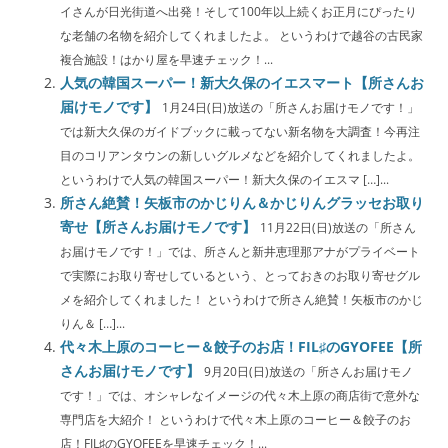
イさんが日光街道へ出発！そして100年以上続くお正月にぴったり
な老舗の名物を紹介してくれましたよ。 というわけで越谷の古民家
複合施設！はかり屋を早速チェック！...
人気の韓国スーパー！新大久保のイエスマート【所さんお
届けモノです】
1月24日(日)放送の「所さんお届けモノです！」
では新大久保のガイドブックに載ってない新名物を大調査！今再注
目のコリアンタウンの新しいグルメなどを紹介してくれましたよ。
というわけで人気の韓国スーパー！新大久保のイエスマ […]...
所さん絶賛！矢板市のかじりん＆かじりんグラッセお取り
寄せ【所さんお届けモノです】
11月22日(日)放送の「所さん
お届けモノです！」では、所さんと新井恵理那アナがプライベート
で実際にお取り寄せしているという、とっておきのお取り寄せグル
メを紹介してくれました！ というわけで所さん絶賛！矢板市のかじ
りん＆ […]...
代々木上原のコーヒー＆餃子のお店！FIL♯のGYOFEE【所
さんお届けモノです】
9月20日(日)放送の「所さんお届けモノ
です！」では、オシャレなイメージの代々木上原の商店街で意外な
専門店を大紹介！ というわけで代々木上原のコーヒー＆餃子のお
店！FIL♯のGYOFEEを早速チェック！...