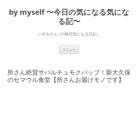
コ
ン
by myself 〜今日の気になる気にな
テ
ン
ツ
る記〜
へ
ス
キ
いずみさん♀の毎日気になる日記。
ッ
プ
メニュー
所さん絶賛サバルチュモクバッブ！新大久保
のセマウル食堂【所さんお届けモノです】