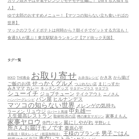
カップ焼きそばを電子レンジでモチモチ生麺に！【得する人損する
人】
ゆで太郎のおすすめメニュー！【マツコの知らない立ち食いそばの
世界】
マックのフライドポテトは何時から？朝イチでゲットする方法も！
食通3人が選ぶ！東京駅駅弁ランキング【アド街ック天国】
タグ一覧
お取り寄せ
かき氷
から揚げ
THE夜会
お弁当レシピ
IKKO
せっかくグルメ
ご飯のお供
まじっすか
つぶれない店
みきママ
カレー
キッチングッズ
サタデープラス
サタプラ
シューイチ
ジョブチューン
テイクアウト
ニノさん
パン屋
ヒルナンデス
ハンバーグレシピ
マツコの知らない世界
メレンゲの気持ち
中丸雄一
リュウジ
ラーメン
ロバート馬場
人生最高レストラン
家事えもん
取材拒否の店
噂の東京マガジン
家事ヤロウ
嵐にしやがれ
寺門ジモン
平野レミ
所さんお届けモノです
栗原心平
男子ごはん
王様のブランチ
水島流！弱火レシピ（低温加熱法）
青空レストラン
缶詰