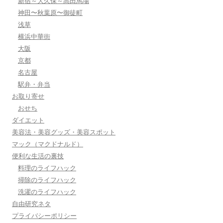
新宿～大久保～高田馬場
神田〜秋葉原〜御徒町
浅草
横浜中華街
大阪
京都
名古屋
駅弁・弁当
お取り寄せ
おせち
ダイエット
美容法・美容グッズ・美容スポット
マック（マクドナルド）
便利な生活の裏技
料理のライフハック
掃除のライフハック
洗濯のライフハック
自由研究ネタ
プライバシーポリシー