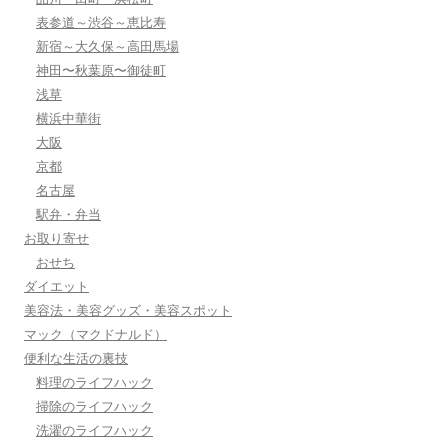
表参道～渋谷～恵比寿
新宿～大久保～高田馬場
神田〜秋葉原〜御徒町
浅草
横浜中華街
大阪
京都
名古屋
駅弁・弁当
お取り寄せ
おせち
ダイエット
美容法・美容グッズ・美容スポット
マック（マクドナルド）
便利な生活の裏技
料理のライフハック
掃除のライフハック
洗濯のライフハック