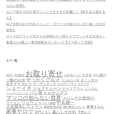
らない世界】
カップ焼きそばを電子レンジでモチモチ生麺に！【得する人損する
人】
ゆで太郎のおすすめメニュー！【マツコの知らない立ち食いそばの
世界】
マックのフライドポテトは何時から？朝イチでゲットする方法も！
食通3人が選ぶ！東京駅駅弁ランキング【アド街ック天国】
タグ一覧
お取り寄せ
かき氷
から揚げ
THE夜会
お弁当レシピ
IKKO
せっかくグルメ
ご飯のお供
まじっすか
つぶれない店
みきママ
カレー
キッチングッズ
サタデープラス
サタプラ
シューイチ
ジョブチューン
テイクアウト
ニノさん
パン屋
ヒルナンデス
ハンバーグレシピ
マツコの知らない世界
メレンゲの気持ち
中丸雄一
リュウジ
ラーメン
ロバート馬場
人生最高レストラン
家事えもん
取材拒否の店
噂の東京マガジン
家事ヤロウ
嵐にしやがれ
寺門ジモン
平野レミ