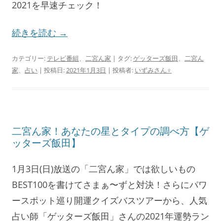
2021を早速チェック！
続きを読む
→
カテゴリー:
テレビ番組
、
二宮ん家
| タグ:
ゲッターズ飯田
、
二宮ん
家
、
占い
| 投稿日:
2021年1月3日
|
投稿者:
いずみさん♀
二宮ん家！あなたの星とタイプの調べ方【ゲ
ッターズ飯田】
1月3日(日)放送の「二宮ん家」では欲しいもの
BEST100を書けてさまぁ〜ずと対決！さらにパワ
ースポット巡り開運クイズバスツアーから、人気
占い師「ゲッターズ飯田」さんの2021年運勢ラン