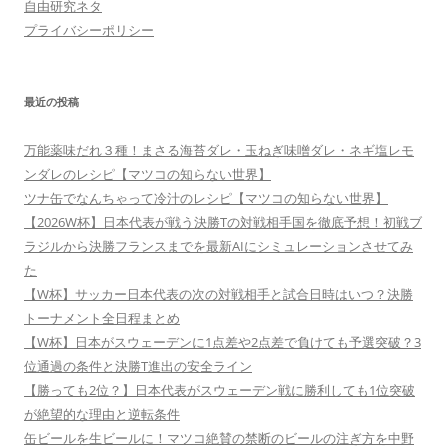
自由研究ネタ
プライバシーポリシー
最近の投稿
万能薬味だれ３種！まさる海苔ダレ・玉ねぎ味噌ダレ・ネギ塩レモ
ンダレのレシピ【マツコの知らない世界】
ツナ缶でなんちゃって冷汁のレシピ【マツコの知らない世界】
【2026W杯】日本代表が戦う決勝Tの対戦相手国を徹底予想！初戦ブ
ラジルから決勝フランスまでを最新AIにシミュレーションさせてみ
た
【W杯】サッカー日本代表の次の対戦相手と試合日時はいつ？決勝
トーナメント全日程まとめ
【W杯】日本がスウェーデンに1点差や2点差で負けても予選突破？3
位通過の条件と決勝T進出の安全ライン
【勝っても2位？】日本代表がスウェーデン戦に勝利しても1位突破
が絶望的な理由と逆転条件
缶ビールを生ビールに！マツコ絶賛の禁断のビールの注ぎ方を中野