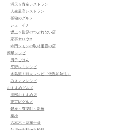
満天☆青空レストラン
人生最高レストラン
孤独のグルメ
シューイチ
坂上＆指原のつぶれない店
家事ヤロウ!!!
寺門ジモンの取材拒否の店
簡単レシピ
男子ごはん
平野レミレシピ
水島流！弱火レシピ（低温加熱法）
みきママレシピ
おすすめグルメ
渡部おすすめ店
東京駅グルメ
銀座～有楽町～新橋
築地
六本木～麻布十番
品川〜田町〜浜松町