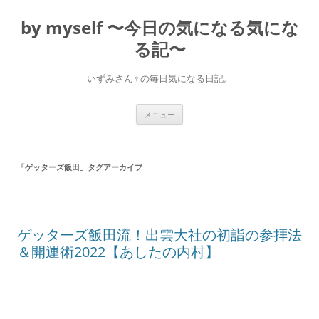
コ
ン
by myself 〜今日の気になる気にな
テ
ン
ツ
る記〜
へ
ス
キ
いずみさん♀の毎日気になる日記。
ッ
プ
メニュー
「
ゲッターズ飯田
」タグアーカイブ
ゲッターズ飯田流！出雲大社の初詣の参拝法
＆開運術2022【あしたの内村】