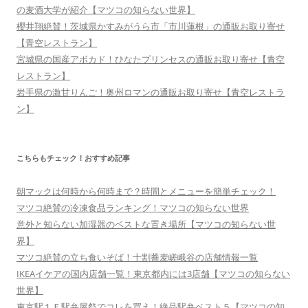
の麦酒大学が紹介【マツコの知らない世界】
櫻井翔絶賛！茨城県かすみがうら市「市川蓮根」の通販お取り寄せ
【青空レストラン】
宮城県の国産アボカド！ひなたプリンセスの通販お取り寄せ【青空
レストラン】
岩手県の激甘りんご！奥州ロマンの通販お取り寄せ【青空レストラ
ン】
こちらもチェック！おすすめ記事
朝マックは何時から何時まで？時間とメニューを簡単チェック！
マツコ絶賛の冷凍食品ランキング！マツコの知らない世界
意外と知らない加湿器のベストな置き場所【マツコの知らない世
界】
マツコ絶賛の立ち食いそば！十割蕎麦嵯峨谷の店舗情報一覧
IKEAイケアの国内店舗一覧！東京都内には3店舗【マツコの知らない
世界】
東京駅１Ｆ駅弁屋祭でコレを買え！絶品駅弁ベスト５【マツコの知