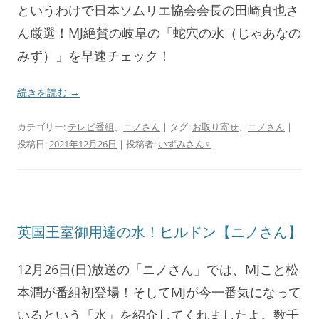
というわけで日本ソムリエ協会会長の田崎真也さ
ん厳選！MJ絶賛の岐阜の「蛇穴の水（じゃあなの
みず）」を早速チェック！
続きを読む
→
カテゴリー:
テレビ番組
、
ニノさん
| タグ:
お取り寄せ
、
ニノさん
|
投稿日:
2021年12月26日
|
投稿者:
いずみさん♀
英国王室御用達の水！ヒルドン【ニノさん】
12月26日(日)放送の「ニノさん」では、MJこと松
本潤が番組初登場！そしてMJが今一番気になって
いるという「水」を紹介してくれましたよ。数千