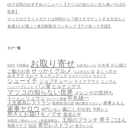
ゆで太郎のおすすめメニュー！【マツコの知らない立ち食いそばの
世界】
マックのフライドポテトは何時から？朝イチでゲットする方法も！
食通3人が選ぶ！東京駅駅弁ランキング【アド街ック天国】
タグ一覧
お取り寄せ
かき氷
から揚げ
THE夜会
お弁当レシピ
IKKO
せっかくグルメ
ご飯のお供
まじっすか
つぶれない店
みきママ
カレー
キッチングッズ
サタデープラス
サタプラ
シューイチ
ジョブチューン
テイクアウト
ニノさん
パン屋
ヒルナンデス
ハンバーグレシピ
マツコの知らない世界
メレンゲの気持ち
中丸雄一
リュウジ
ラーメン
ロバート馬場
人生最高レストラン
家事えもん
取材拒否の店
噂の東京マガジン
家事ヤロウ
嵐にしやがれ
寺門ジモン
平野レミ
所さんお届けモノです
栗原心平
男子ごはん
王様のブランチ
水島流！弱火レシピ（低温加熱法）
青空レストラン
缶詰
相葉マナブ
餃子レシピ