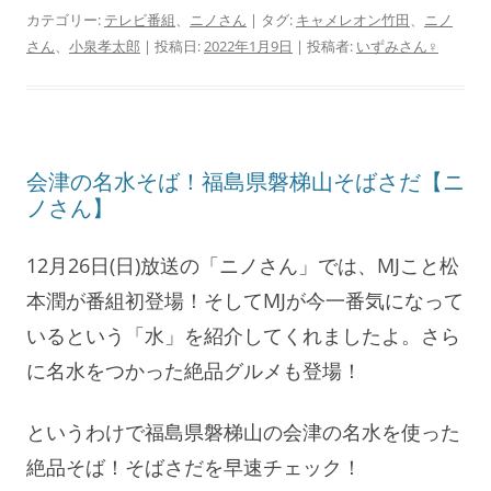
カテゴリー:
テレビ番組
、
ニノさん
| タグ:
キャメレオン竹田
、
ニノ
さん
、
小泉孝太郎
| 投稿日:
2022年1月9日
|
投稿者:
いずみさん♀
会津の名水そば！福島県磐梯山そばさだ【ニ
ノさん】
12月26日(日)放送の「ニノさん」では、MJこと松
本潤が番組初登場！そしてMJが今一番気になって
いるという「水」を紹介してくれましたよ。さら
に名水をつかった絶品グルメも登場！
というわけで福島県磐梯山の会津の名水を使った
絶品そば！そばさだを早速チェック！