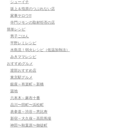
シューイチ
坂上＆指原のつぶれない店
家事ヤロウ!!!
寺門ジモンの取材拒否の店
簡単レシピ
男子ごはん
平野レミレシピ
水島流！弱火レシピ（低温加熱法）
みきママレシピ
おすすめグルメ
渡部おすすめ店
東京駅グルメ
銀座～有楽町～新橋
築地
六本木～麻布十番
品川〜田町〜浜松町
表参道～渋谷～恵比寿
新宿～大久保～高田馬場
神田〜秋葉原〜御徒町