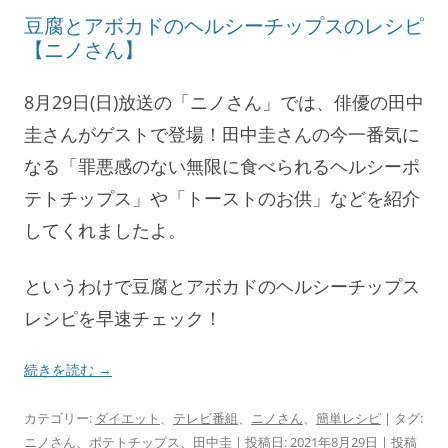
豆腐とアボカドのヘルシーチップスのレシピ
【ニノさん】
8月29日(日)放送の「ニノさん」では、俳優の田中
圭さんがゲストで登場！田中圭さんの今一番気に
なる「罪悪感のない無限に食べられるヘルシーポ
テトチップス」や「トーストのお供」などを紹介
してくれましたよ。
というわけで豆腐とアボカドのヘルシーチップス
レシピを早速チェック！
続きを読む
→
カテゴリー:
ダイエット
、
テレビ番組
、
ニノさん
、
簡単レシピ
| タグ:
ニノさん
、
ポテトチップス
、
田中圭
| 投稿日:
2021年8月29日
|
投稿