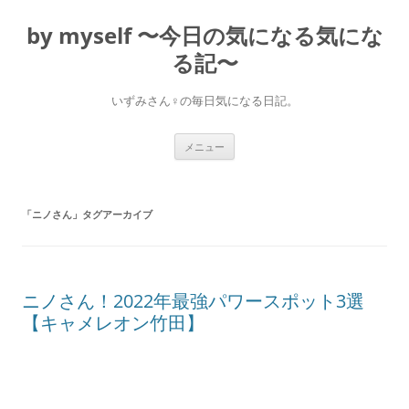
コ
ン
by myself 〜今日の気になる気にな
テ
ン
ツ
る記〜
へ
ス
キ
いずみさん♀の毎日気になる日記。
ッ
プ
メニュー
「
ニノさん
」タグアーカイブ
ニノさん！2022年最強パワースポット3選
【キャメレオン竹田】