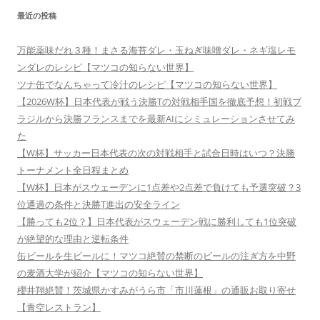
最近の投稿
万能薬味だれ３種！まさる海苔ダレ・玉ねぎ味噌ダレ・ネギ塩レモ
ンダレのレシピ【マツコの知らない世界】
ツナ缶でなんちゃって冷汁のレシピ【マツコの知らない世界】
【2026W杯】日本代表が戦う決勝Tの対戦相手国を徹底予想！初戦ブ
ラジルから決勝フランスまでを最新AIにシミュレーションさせてみ
た
【W杯】サッカー日本代表の次の対戦相手と試合日時はいつ？決勝
トーナメント全日程まとめ
【W杯】日本がスウェーデンに1点差や2点差で負けても予選突破？3
位通過の条件と決勝T進出の安全ライン
【勝っても2位？】日本代表がスウェーデン戦に勝利しても1位突破
が絶望的な理由と逆転条件
缶ビールを生ビールに！マツコ絶賛の禁断のビールの注ぎ方を中野
の麦酒大学が紹介【マツコの知らない世界】
櫻井翔絶賛！茨城県かすみがうら市「市川蓮根」の通販お取り寄せ
【青空レストラン】