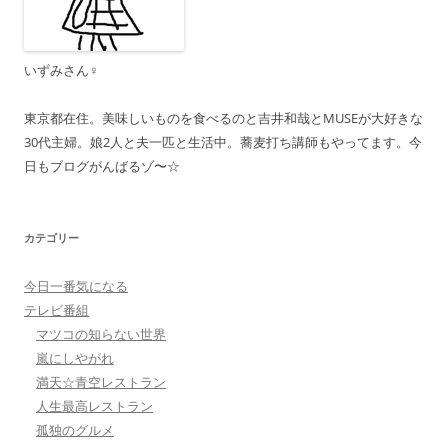
ン
いずみさん♀
東京都在住。美味しいものを食べるのと吉井和哉とMUSEが大好きな
30代主婦。娘2人と夫一匹と生活中。蕎麦打ち講師もやってます。今
日もブログがんばるゾ〜☆
カテゴリー
今日一番気になる
テレビ番組
マツコの知らない世界
嵐にしやがれ
満天☆青空レストラン
人生最高レストラン
孤独のグルメ