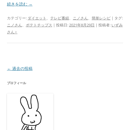
続きを読む
→
カテゴリー:
ダイエット
、
テレビ番組
、
ニノさん
、
簡単レシピ
| タグ:
ニノさん
、
ポテトチップス
| 投稿日:
2021年8月29日
|
投稿者:
いずみ
さん♀
投
←
過去の投稿
稿
プロフィール
ナ
ビ
ゲ
ー
シ
ョ