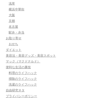
浅草
横浜中華街
大阪
京都
名古屋
駅弁・弁当
お取り寄せ
おせち
ダイエット
美容法・美容グッズ・美容スポット
マック（マクドナルド）
便利な生活の裏技
料理のライフハック
掃除のライフハック
洗濯のライフハック
自由研究ネタ
プライバシーポリシー