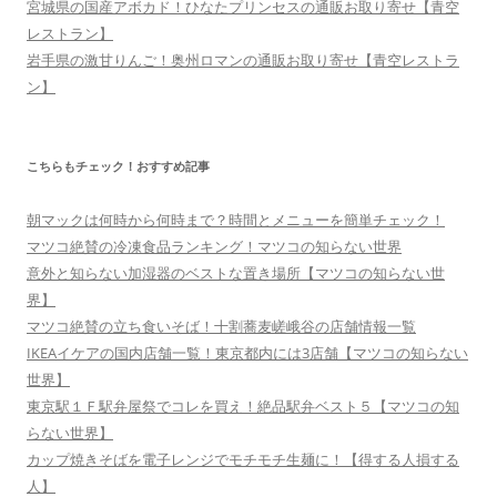
宮城県の国産アボカド！ひなたプリンセスの通販お取り寄せ【青空
レストラン】
岩手県の激甘りんご！奥州ロマンの通販お取り寄せ【青空レストラ
ン】
こちらもチェック！おすすめ記事
朝マックは何時から何時まで？時間とメニューを簡単チェック！
マツコ絶賛の冷凍食品ランキング！マツコの知らない世界
意外と知らない加湿器のベストな置き場所【マツコの知らない世
界】
マツコ絶賛の立ち食いそば！十割蕎麦嵯峨谷の店舗情報一覧
IKEAイケアの国内店舗一覧！東京都内には3店舗【マツコの知らない
世界】
東京駅１Ｆ駅弁屋祭でコレを買え！絶品駅弁ベスト５【マツコの知
らない世界】
カップ焼きそばを電子レンジでモチモチ生麺に！【得する人損する
人】