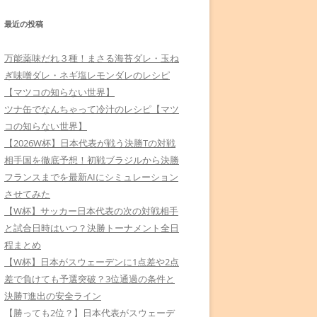
最近の投稿
万能薬味だれ３種！まさる海苔ダレ・玉ね
ぎ味噌ダレ・ネギ塩レモンダレのレシピ
【マツコの知らない世界】
ツナ缶でなんちゃって冷汁のレシピ【マツ
コの知らない世界】
【2026W杯】日本代表が戦う決勝Tの対戦
相手国を徹底予想！初戦ブラジルから決勝
フランスまでを最新AIにシミュレーション
させてみた
【W杯】サッカー日本代表の次の対戦相手
と試合日時はいつ？決勝トーナメント全日
程まとめ
【W杯】日本がスウェーデンに1点差や2点
差で負けても予選突破？3位通過の条件と
決勝T進出の安全ライン
【勝っても2位？】日本代表がスウェーデ