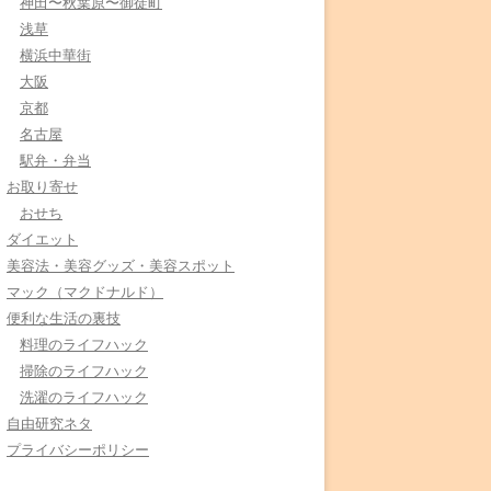
神田〜秋葉原〜御徒町
浅草
横浜中華街
大阪
京都
名古屋
駅弁・弁当
お取り寄せ
おせち
ダイエット
美容法・美容グッズ・美容スポット
マック（マクドナルド）
便利な生活の裏技
料理のライフハック
掃除のライフハック
洗濯のライフハック
自由研究ネタ
プライバシーポリシー