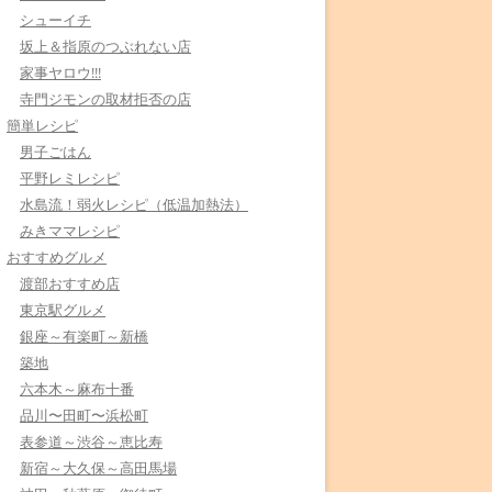
シューイチ
坂上＆指原のつぶれない店
家事ヤロウ!!!
寺門ジモンの取材拒否の店
簡単レシピ
男子ごはん
平野レミレシピ
水島流！弱火レシピ（低温加熱法）
みきママレシピ
おすすめグルメ
渡部おすすめ店
東京駅グルメ
銀座～有楽町～新橋
築地
六本木～麻布十番
品川〜田町〜浜松町
表参道～渋谷～恵比寿
新宿～大久保～高田馬場