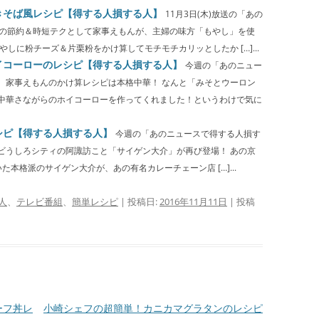
きそば風レシピ【得する人損する人】
11月3日(木)放送の「あの
月の節約＆時短テクとして家事えもんが、主婦の味方「もやし」を使
しに粉チーズ＆片栗粉をかけ算してモチモチカリッとしたか […]...
イコーローのレシピ【得する人損する人】
今週の「あのニュー
、家事えもんのかけ算レシピは本格中華！ なんと「みそとウーロン
中華さながらのホイコーローを作ってくれました！というわけで気に
シピ【得する人損する人】
今週の「あのニュースで得する人損す
ビうしろシティの阿諏訪こと「サイゲン大介」が再び登場！ あの京
本格派のサイゲン大介が、あの有名カレーチェーン店 […]...
人
、
テレビ番組
、
簡単レシピ
| 投稿日:
2016年11月11日
|
投稿
ーフ丼レ
小崎シェフの超簡単！カニカマグラタンのレシピ