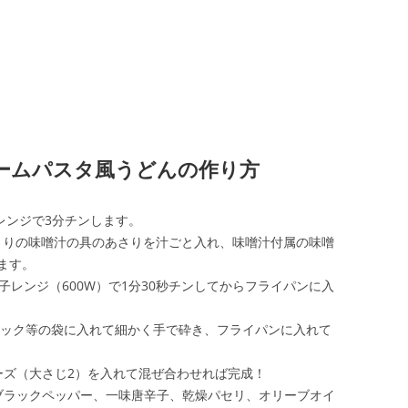
ームパスタ風うどんの作り方
レンジで3分チンします。
あさりの味噌汁の具のあさりを汁ごと入れ、味噌汁付属の味噌
ます。
子レンジ（600W）で1分30秒チンしてからフライパンに入
ロック等の袋に入れて細かく手で砕き、フライパンに入れて
。
ーズ（大さじ2）を入れて混ぜ合わせれば完成！
ブラックペッパー、一味唐辛子、乾燥パセリ、オリーブオイ