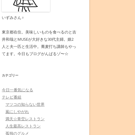
いずみさん♀
東京都在住。美味しいものを食べるのと吉
井和哉とMUSEが大好きな30代主婦。娘2
人と夫一匹と生活中。蕎麦打ち講師もやっ
てます。今日もブログがんばるゾ〜☆
カテゴリー
今日一番気になる
テレビ番組
マツコの知らない世界
嵐にしやがれ
満天☆青空レストラン
人生最高レストラン
孤独のグルメ