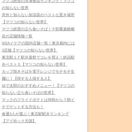
マツコ絶賛の冷凍食品ランキング！マツコ
の知らない世界
意外と知らない加湿器のベストな置き場所
【マツコの知らない世界】
マツコ絶賛の立ち食いそば！十割蕎麦嵯峨
谷の店舗情報一覧
IKEAイケアの国内店舗一覧！東京都内には
3店舗【マツコの知らない世界】
東京駅１Ｆ駅弁屋祭でコレを買え！絶品駅
弁ベスト５【マツコの知らない世界】
カップ焼きそばを電子レンジでモチモチ生
麺に！【得する人損する人】
ゆで太郎のおすすめメニュー！【マツコの
知らない立ち食いそばの世界】
マックのフライドポテトは何時から？朝イ
チでゲットする方法も！
食通3人が選ぶ！東京駅駅弁ランキング
【アド街ック天国】