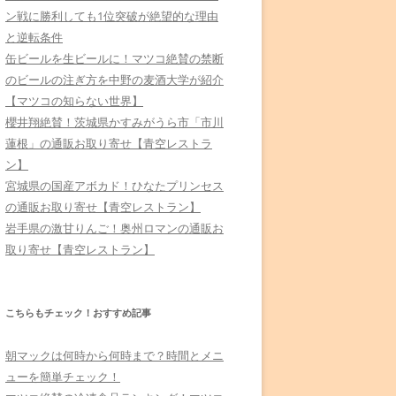
ン戦に勝利しても1位突破が絶望的な理由
と逆転条件
缶ビールを生ビールに！マツコ絶賛の禁断
のビールの注ぎ方を中野の麦酒大学が紹介
【マツコの知らない世界】
櫻井翔絶賛！茨城県かすみがうら市「市川
蓮根」の通販お取り寄せ【青空レストラ
ン】
宮城県の国産アボカド！ひなたプリンセス
の通販お取り寄せ【青空レストラン】
岩手県の激甘りんご！奥州ロマンの通販お
取り寄せ【青空レストラン】
こちらもチェック！おすすめ記事
朝マックは何時から何時まで？時間とメニ
ューを簡単チェック！