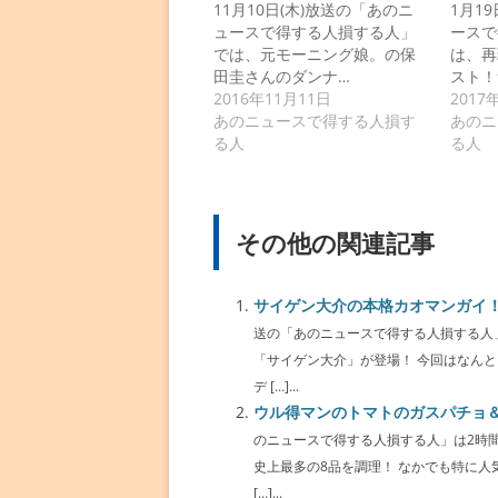
11月10日(木)放送の「あのニ
1月1
ュースで得する人損する人」
ースで
では、元モーニング娘。の保
は、再
田圭さんのダンナ…
スト！
2016年11月11日
2017
あのニュースで得する人損す
あのニ
る人
る人
その他の関連記事
サイゲン大介の本格カオマンガイ
送の「あのニュースで得する人損する人
「サイゲン大介」が登場！ 今回はなんと
デ […]...
ウル得マンのトマトのガスパチョ
のニュースで得する人損する人」は2時
史上最多の8品を調理！ なかでも特に
[…]...