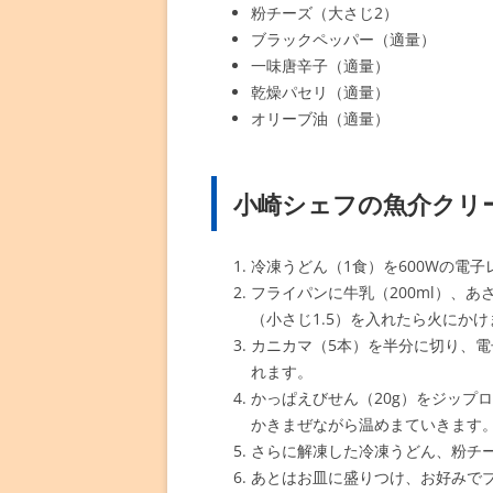
粉チーズ（大さじ2）
ブラックペッパー（適量）
一味唐辛子（適量）
乾燥パセリ（適量）
オリーブ油（適量）
小崎シェフの魚介クリ
冷凍うどん（1食）を600Wの電子
フライパンに牛乳（200ml）、
（小さじ1.5）を入れたら火にかけ
カニカマ（5本）を半分に切り、電
れます。
かっぱえびせん（20g）をジップ
かきまぜながら温めまていきます
さらに解凍した冷凍うどん、粉チ
あとはお皿に盛りつけ、お好みで