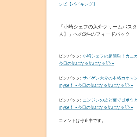
稿
シピ【バイキング】
ナ
ビ
「
小崎シェフの魚介クリームパスタ
ゲ
人】
」への3件のフィードバック
ー
シ
ョ
ピンバック:
小崎シェフの超簡単！カニカマ
今日の気になる気になる記〜
ン
ピンバック:
サイゲン大介の本格カオマン
myself 〜今日の気になる気になる記〜
ピンバック:
ニンジンの皮と葉でゴボウと
myself 〜今日の気になる気になる記〜
コメントは停止中です。