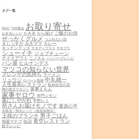
タグ一覧
お取り寄せ
THE夜会
IKKO
ご飯のお供
かき氷
から揚げ
お弁当レシピ
せっかくグルメ
つぶれない店
まじっすか
みきママ
カレー
キッチングッズ
サタデープラス
サタプラ
シューイチ
ジョブチューン
テイクアウト
ニノさん
ハンバーグレシピ
パン屋
ヒルナンデス
マツコの知らない世界
メレンゲの気持ち
ラーメン
中丸雄一
リュウジ
ロバート馬場
人生最高レストラン
取材拒否の店
家事えもん
噂の東京マガジン
家事ヤロウ
寺門ジモン
嵐にしやがれ
平野レミ
所さんお届けモノです
栗原心平
水島流！弱火レシピ（低温加熱法）
男子ごはん
王様のブランチ
青空レストラン
缶詰
相葉マナブ
餃子レシピ