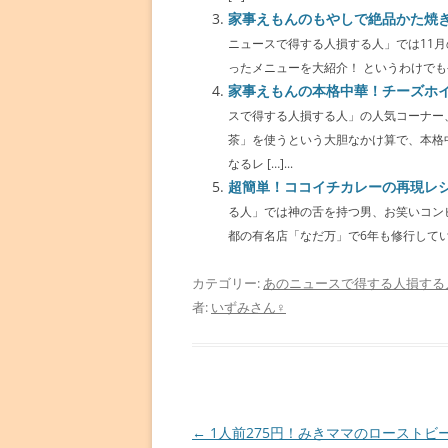
家事えもんのもやしで絶品かた焼
ニュースで得する人損する人」では11
ったメニューを大紹介！ というわけでもや
家事えもんの本格中華！チーズホ
スで得する人損する人」の人気コーナー
茶」を使うという大胆なかけ算で、本格
なるレ […]...
超簡単！ココイチカレーの再現レ
る人」では神の舌を持つ男、お笑いコン
都の有名店「なだ万」で6年も修行していた
カテゴリー:
あのニュースで得する人損する
者:
いずみさん♀
投
←
1人前275円！みきママのローストビ