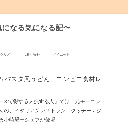
日の気になる気になる記〜
グルメ
お取り寄せ
ダイエット
グルメ
ムパスタ風うどん！コンビニ食材レ
有楽町～新橋
】
～渋谷～恵比寿
ニュースで得する人損する人」では、元モーニン
～麻布十番
んの、イタリアンレストラン「クッチーナジ
る小崎陽一シェフが登場！