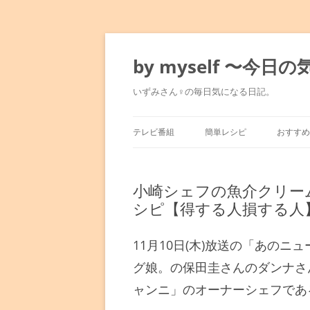
コ
ン
テ
by myself 〜今
ン
ツ
へ
いずみさん♀の毎日気になる日記。
ス
キ
ッ
プ
テレビ番組
簡単レシピ
おすすめ
マツコの知らない世界
みきママのレシピ
東京駅
小崎シェフの魚介クリー
満天☆青空レストラン
水島流！弱火レシピ
銀座～
シピ【得する人損する人
人生最高レストラン
平野レミレシピ
表参道
11月10日(木)放送の「あの
孤独のグルメ
男子ごはん
六本木
グ娘。の保田圭さんのダンナさ
ャンニ」のオーナーシェフであ