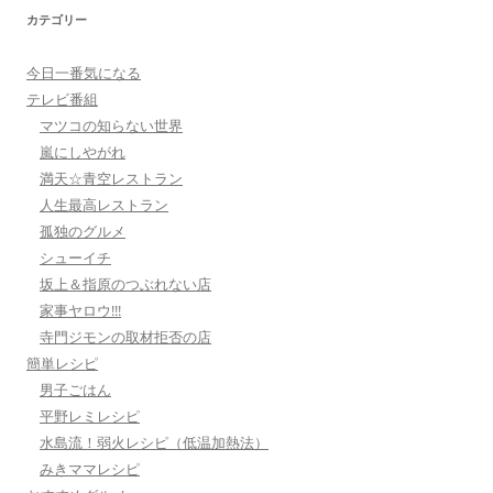
カテゴリー
今日一番気になる
テレビ番組
マツコの知らない世界
嵐にしやがれ
満天☆青空レストラン
人生最高レストラン
孤独のグルメ
シューイチ
坂上＆指原のつぶれない店
家事ヤロウ!!!
寺門ジモンの取材拒否の店
簡単レシピ
男子ごはん
平野レミレシピ
水島流！弱火レシピ（低温加熱法）
みきママレシピ