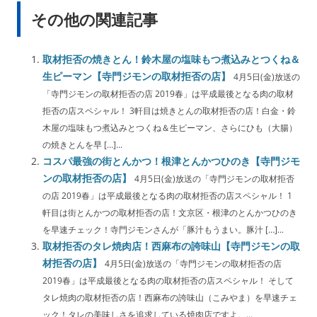
その他の関連記事
取材拒否の焼きとん！鈴木屋の塩味もつ煮込みとつくね＆
生ピーマン【寺門ジモンの取材拒否の店】
4月5日(金)放送の
「寺門ジモンの取材拒否の店 2019春」は平成最後となる肉の取材
拒否の店スペシャル！ 3軒目は焼きとんの取材拒否の店！白金・鈴
木屋の塩味もつ煮込みとつくね＆生ピーマン、さらにひも（大腸）
の焼きとんを早 […]...
コスパ最強の街とんかつ！根津とんかつひのき【寺門ジモ
ンの取材拒否の店】
4月5日(金)放送の「寺門ジモンの取材拒否
の店 2019春」は平成最後となる肉の取材拒否の店スペシャル！ 1
軒目は街とんかつの取材拒否の店！文京区・根津のとんかつひのき
を早速チェック！寺門ジモンさんが「豚汁もうまい。豚汁 […]...
取材拒否のタレ焼肉店！西麻布の誇味山【寺門ジモンの取
材拒否の店】
4月5日(金)放送の「寺門ジモンの取材拒否の店
2019春」は平成最後となる肉の取材拒否の店スペシャル！ そして
タレ焼肉の取材拒否の店！西麻布の誇味山（こみやま）を早速チェ
ック！タレの美味しさを追求している焼肉店ですよ。...