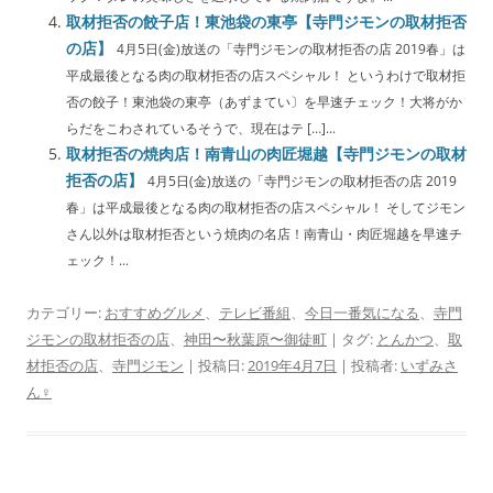
取材拒否の餃子店！東池袋の東亭【寺門ジモンの取材拒否
の店】
4月5日(金)放送の「寺門ジモンの取材拒否の店 2019春」は
平成最後となる肉の取材拒否の店スペシャル！ というわけで取材拒
否の餃子！東池袋の東亭（あずまてい〕を早速チェック！大将がか
らだをこわされているそうで、現在はテ […]...
取材拒否の焼肉店！南青山の肉匠堀越【寺門ジモンの取材
拒否の店】
4月5日(金)放送の「寺門ジモンの取材拒否の店 2019
春」は平成最後となる肉の取材拒否の店スペシャル！ そしてジモン
さん以外は取材拒否という焼肉の名店！南青山・肉匠堀越を早速チ
ェック！...
カテゴリー:
おすすめグルメ
、
テレビ番組
、
今日一番気になる
、
寺門
ジモンの取材拒否の店
、
神田〜秋葉原〜御徒町
| タグ:
とんかつ
、
取
材拒否の店
、
寺門ジモン
| 投稿日:
2019年4月7日
|
投稿者:
いずみさ
ん♀