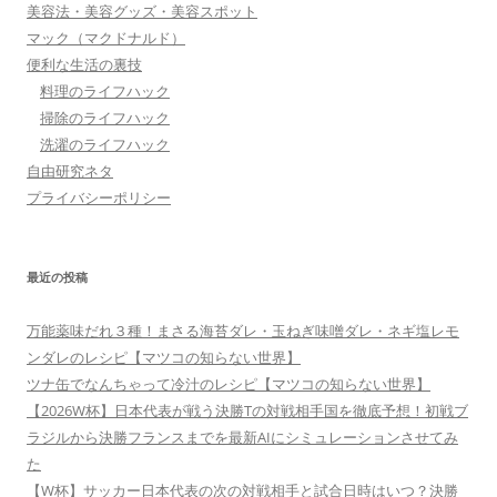
美容法・美容グッズ・美容スポット
マック（マクドナルド）
便利な生活の裏技
料理のライフハック
掃除のライフハック
洗濯のライフハック
自由研究ネタ
プライバシーポリシー
最近の投稿
万能薬味だれ３種！まさる海苔ダレ・玉ねぎ味噌ダレ・ネギ塩レモ
ンダレのレシピ【マツコの知らない世界】
ツナ缶でなんちゃって冷汁のレシピ【マツコの知らない世界】
【2026W杯】日本代表が戦う決勝Tの対戦相手国を徹底予想！初戦ブ
ラジルから決勝フランスまでを最新AIにシミュレーションさせてみ
た
【W杯】サッカー日本代表の次の対戦相手と試合日時はいつ？決勝