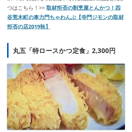
つはこちら！>>
取材拒否の割烹屋とんかつ！四
谷荒木町の車力門ちゃわんぶ【寺門ジモンの取材
拒否の店2019秋】
丸五「特ロースかつ定食」2,300円