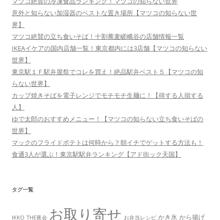
マツコ絶賛の冷凍食品ランキング！マツコの知らない世界
意外と知らない加湿器のベストな置き場所【マツコの知らない世
界】
マツコ絶賛の立ち食いそば！十割蕎麦嵯峨谷の店舗情報一覧
IKEAイケアの国内店舗一覧！東京都内には3店舗【マツコの知らない
世界】
東京駅１Ｆ駅弁屋祭でコレを買え！絶品駅弁ベスト５【マツコの知
らない世界】
カップ焼きそばを電子レンジでモチモチ生麺に！【得する人損する
人】
ゆで太郎のおすすめメニュー！【マツコの知らない立ち食いそばの
世界】
マックのフライドポテトは何時から？朝イチでゲットする方法も！
食通3人が選ぶ！東京駅駅弁ランキング【アド街ック天国】
タグ一覧
お取り寄せ
かき氷
から揚げ
THE夜会
お弁当レシピ
IKKO