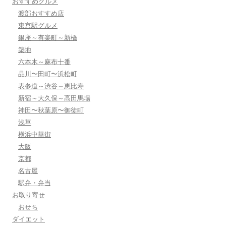
おすすめグルメ
渡部おすすめ店
東京駅グルメ
銀座～有楽町～新橋
築地
六本木～麻布十番
品川〜田町〜浜松町
表参道～渋谷～恵比寿
新宿～大久保～高田馬場
神田〜秋葉原〜御徒町
浅草
横浜中華街
大阪
京都
名古屋
駅弁・弁当
お取り寄せ
おせち
ダイエット