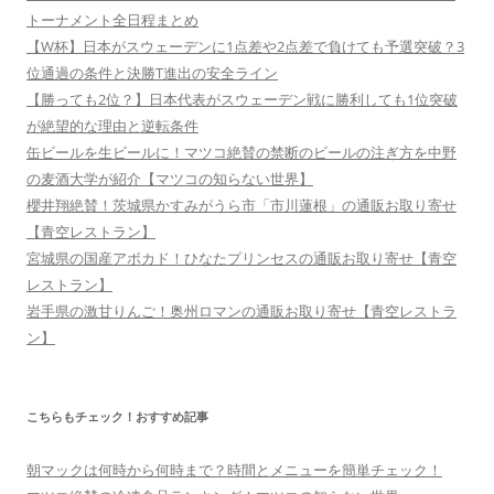
トーナメント全日程まとめ
【W杯】日本がスウェーデンに1点差や2点差で負けても予選突破？3
位通過の条件と決勝T進出の安全ライン
【勝っても2位？】日本代表がスウェーデン戦に勝利しても1位突破
が絶望的な理由と逆転条件
缶ビールを生ビールに！マツコ絶賛の禁断のビールの注ぎ方を中野
の麦酒大学が紹介【マツコの知らない世界】
櫻井翔絶賛！茨城県かすみがうら市「市川蓮根」の通販お取り寄せ
【青空レストラン】
宮城県の国産アボカド！ひなたプリンセスの通販お取り寄せ【青空
レストラン】
岩手県の激甘りんご！奥州ロマンの通販お取り寄せ【青空レストラ
ン】
こちらもチェック！おすすめ記事
朝マックは何時から何時まで？時間とメニューを簡単チェック！