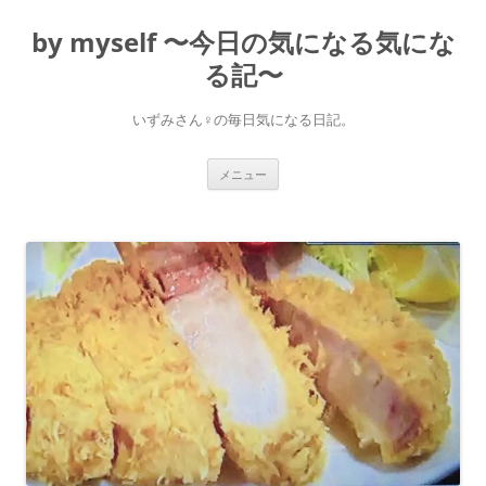
コ
ン
by myself 〜今日の気になる気にな
テ
ン
ツ
る記〜
へ
ス
キ
いずみさん♀の毎日気になる日記。
ッ
プ
メニュー