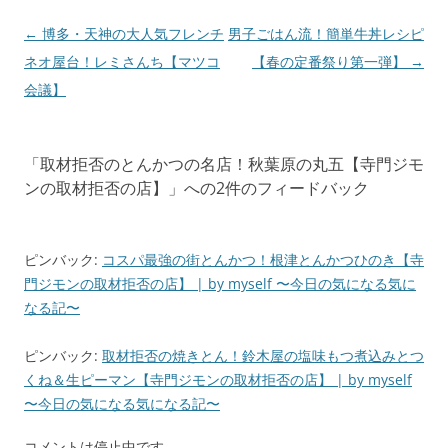
投
←
博多・天神の大人気フレンチ
男子ごはん流！簡単牛丼レシピ
稿
ネオ屋台！レミさんち【マツコ
【春の定番祭り第一弾】
→
ナ
会議】
ビ
ゲ
「
取材拒否のとんかつの名店！秋葉原の丸五【寺門ジモ
ー
ンの取材拒否の店】
」への2件のフィードバック
シ
ョ
ン
ピンバック:
コスパ最強の街とんかつ！根津とんかつひのき【寺
門ジモンの取材拒否の店】 | by myself 〜今日の気になる気に
なる記〜
ピンバック:
取材拒否の焼きとん！鈴木屋の塩味もつ煮込みとつ
くね＆生ピーマン【寺門ジモンの取材拒否の店】 | by myself
〜今日の気になる気になる記〜
コメントは停止中です。