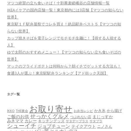
マツコ絶賛の立ち食いそば！十割蕎麦嵯峨谷の店舗情報一覧
IKEAイケアの国内店舗一覧！東京都内には3店舗【マツコの知らない
世界】
東京駅１Ｆ駅弁屋祭でコレを買え！絶品駅弁ベスト５【マツコの知
らない世界】
カップ焼きそばを電子レンジでモチモチ生麺に！【得する人損する
人】
ゆで太郎のおすすめメニュー！【マツコの知らない立ち食いそばの
世界】
マックのフライドポテトは何時から？朝イチでゲットする方法も！
食通3人が選ぶ！東京駅駅弁ランキング【アド街ック天国】
タグ一覧
お取り寄せ
かき氷
から揚げ
THE夜会
お弁当レシピ
IKKO
せっかくグルメ
ご飯のお供
まじっすか
つぶれない店
みきママ
カレー
キッチングッズ
サタデープラス
サタプラ
シューイチ
ジョブチューン
テイクアウト
ニノさん
パン屋