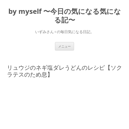
コ
ン
by myself 〜今日の気になる気にな
テ
ン
ツ
る記〜
へ
ス
キ
いずみさん♀の毎日気になる日記。
ッ
プ
メニュー
リュウジのネギ塩ダレうどんのレシピ【ソク
ラテスのため息】