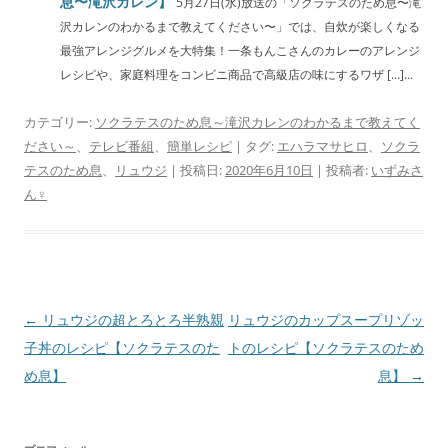
息〜滝沢カレン】
5月27日(水)放送の「ソクラテスのため息〜滝
沢カレンのわかるまで教えてください〜」では、自炊が楽しくなる
最強アレンジグルメを大特集！一条もんこさんのカレーのアレンジ
レシピや、家庭料理をコンビニ商品で高級店の味にするワザ […]...
カテゴリー:
ソクラテスのため息～滝沢カレンのわかるまで教えてく
ださい～
、
テレビ番組
、
簡単レシピ
| タグ:
エハラマサヒロ
、
ソクラ
テスのため息
、
リュウジ
| 投稿日:
2020年6月10日
|
投稿者:
いずみさ
ん♀
投
←
リュウジの超とろとろ半熟親
リュウジのカップスープリゾッ
稿
子丼のレシピ【ソクラテスのた
トのレシピ【ソクラテスのため
ナ
め息】
息】
→
ビ
ゲ