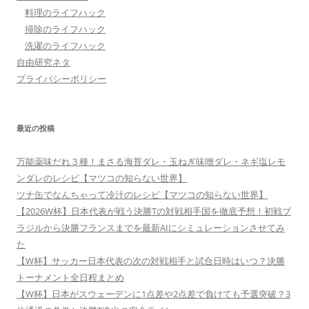
料理のライフハック
掃除のライフハック
洗濯のライフハック
自由研究ネタ
プライバシーポリシー
最近の投稿
万能薬味だれ３種！まさる海苔ダレ・玉ねぎ味噌ダレ・ネギ塩レモ
ンダレのレシピ【マツコの知らない世界】
ツナ缶でなんちゃって冷汁のレシピ【マツコの知らない世界】
【2026W杯】日本代表が戦う決勝Tの対戦相手国を徹底予想！初戦ブ
ラジルから決勝フランスまでを最新AIにシミュレーションさせてみ
た
【W杯】サッカー日本代表の次の対戦相手と試合日時はいつ？決勝
トーナメント全日程まとめ
【W杯】日本がスウェーデンに1点差や2点差で負けても予選突破？3