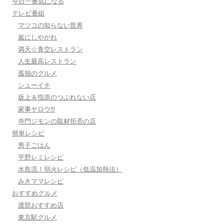
今日一番気になる
テレビ番組
マツコの知らない世界
嵐にしやがれ
満天☆青空レストラン
人生最高レストラン
孤独のグルメ
シューイチ
坂上＆指原のつぶれない店
家事ヤロウ!!!
寺門ジモンの取材拒否の店
簡単レシピ
男子ごはん
平野レミレシピ
水島流！弱火レシピ（低温加熱法）
みきママレシピ
おすすめグルメ
渡部おすすめ店
東京駅グルメ