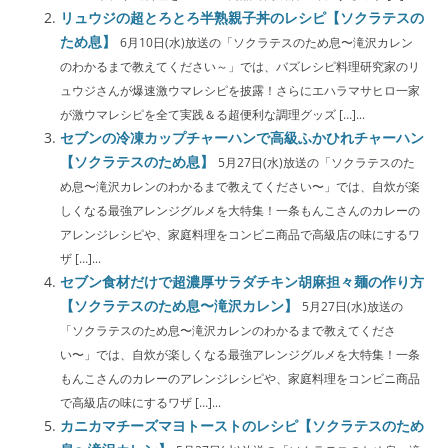
リュウジの超とろとろ半熟親子丼のレシピ【ソクラテスの
ため息】
6月10日(水)放送の「ソクラテスのため息〜滝沢カレン
のわかるまで教えてください～」では、バズレシピ料理研究家のリ
ュウジさんが爆速激ウマレシピを披露！さらにエハラマサヒロ一家
が激ウマレシピを全て実践＆る超便利な調理グッズ […]...
セブンの冷凍カップチャーハンで高級ふかひれチャーハン
【ソクラテスのため息】
5月27日(水)放送の「ソクラテスのた
め息〜滝沢カレンのわかるまで教えてください〜」では、自炊が楽
しくなる最強アレンジグルメを大特集！一条もんこさんのカレーの
アレンジレシピや、家庭料理をコンビニ商品で高級店の味にするワ
ザ […]...
セブン食材だけで超濃厚サラダチキン胡麻担々麺の作り方
【ソクラテスのため息〜滝沢カレン】
5月27日(水)放送の
「ソクラテスのため息〜滝沢カレンのわかるまで教えてくださ
い〜」では、自炊が楽しくなる最強アレンジグルメを大特集！一条
もんこさんのカレーのアレンジレシピや、家庭料理をコンビニ商品
で高級店の味にするワザ […]...
カニカマチーズマヨトーストのレシピ【ソクラテスのため