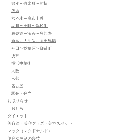
銀座～有楽町～新橋
築地
六本木～麻布十番
品川〜田町〜浜松町
表参道～渋谷～恵比寿
新宿～大久保～高田馬場
神田〜秋葉原〜御徒町
浅草
横浜中華街
大阪
京都
名古屋
駅弁・弁当
お取り寄せ
おせち
ダイエット
美容法・美容グッズ・美容スポット
マック（マクドナルド）
便利な生活の裏技