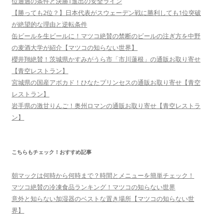
位通過の条件と決勝T進出の安全ライン
【勝っても2位？】日本代表がスウェーデン戦に勝利しても1位突破
が絶望的な理由と逆転条件
缶ビールを生ビールに！マツコ絶賛の禁断のビールの注ぎ方を中野
の麦酒大学が紹介【マツコの知らない世界】
櫻井翔絶賛！茨城県かすみがうら市「市川蓮根」の通販お取り寄せ
【青空レストラン】
宮城県の国産アボカド！ひなたプリンセスの通販お取り寄せ【青空
レストラン】
岩手県の激甘りんご！奥州ロマンの通販お取り寄せ【青空レストラ
ン】
こちらもチェック！おすすめ記事
朝マックは何時から何時まで？時間とメニューを簡単チェック！
マツコ絶賛の冷凍食品ランキング！マツコの知らない世界
意外と知らない加湿器のベストな置き場所【マツコの知らない世
界】