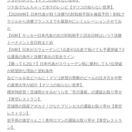
ンダレのレシピ【マツコの知らない世界】
ツナ缶でなんちゃって冷汁のレシピ【マツコの知らない世界】
【2026W杯】日本代表が戦う決勝Tの対戦相手国を徹底予想！初戦ブ
ラジルから決勝フランスまでを最新AIにシミュレーションさせてみ
た
【W杯】サッカー日本代表の次の対戦相手と試合日時はいつ？決勝
トーナメント全日程まとめ
【W杯】日本がスウェーデンに1点差や2点差で負けても予選突破？3
位通過の条件と決勝T進出の安全ライン
【勝っても2位？】日本代表がスウェーデン戦に勝利しても1位突破
が絶望的な理由と逆転条件
缶ビールを生ビールに！マツコ絶賛の禁断のビールの注ぎ方を中野
の麦酒大学が紹介【マツコの知らない世界】
櫻井翔絶賛！茨城県かすみがうら市「市川蓮根」の通販お取り寄せ
【青空レストラン】
宮城県の国産アボカド！ひなたプリンセスの通販お取り寄せ【青空
レストラン】
岩手県の激甘りんご！奥州ロマンの通販お取り寄せ【青空レストラ
ン】