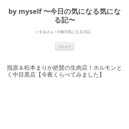
コ
ン
by myself 〜今日の気になる気にな
テ
ン
ツ
る記〜
へ
ス
キ
いずみさん♀の毎日気になる日記。
ッ
プ
メニュー
指原＆松本まりか絶賛の生肉店！ホルモンと
く中目黒店【今夜くらべてみました】