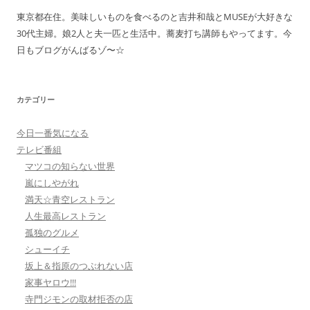
東京都在住。美味しいものを食べるのと吉井和哉とMUSEが大好きな
30代主婦。娘2人と夫一匹と生活中。蕎麦打ち講師もやってます。今
日もブログがんばるゾ〜☆
カテゴリー
今日一番気になる
テレビ番組
マツコの知らない世界
嵐にしやがれ
満天☆青空レストラン
人生最高レストラン
孤独のグルメ
シューイチ
坂上＆指原のつぶれない店
家事ヤロウ!!!
寺門ジモンの取材拒否の店