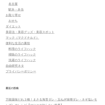
名古屋
駅弁・弁当
お取り寄せ
おせち
ダイエット
美容法・美容グッズ・美容スポット
マック（マクドナルド）
便利な生活の裏技
料理のライフハック
掃除のライフハック
洗濯のライフハック
自由研究ネタ
プライバシーポリシー
最近の投稿
万能薬味だれ３種！まさる海苔ダレ・玉ねぎ味噌ダレ・ネギ塩レモ