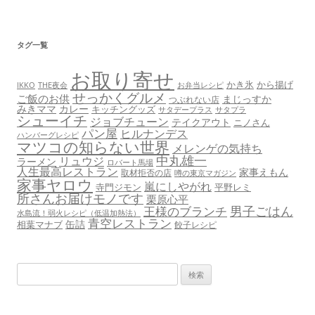
タグ一覧
お取り寄せ
かき氷
から揚げ
THE夜会
お弁当レシピ
IKKO
せっかくグルメ
ご飯のお供
まじっすか
つぶれない店
みきママ
カレー
キッチングッズ
サタデープラス
サタプラ
シューイチ
ジョブチューン
テイクアウト
ニノさん
パン屋
ヒルナンデス
ハンバーグレシピ
マツコの知らない世界
メレンゲの気持ち
中丸雄一
リュウジ
ラーメン
ロバート馬場
人生最高レストラン
家事えもん
取材拒否の店
噂の東京マガジン
家事ヤロウ
嵐にしやがれ
寺門ジモン
平野レミ
所さんお届けモノです
栗原心平
男子ごはん
王様のブランチ
水島流！弱火レシピ（低温加熱法）
青空レストラン
缶詰
相葉マナブ
餃子レシピ
検
索: