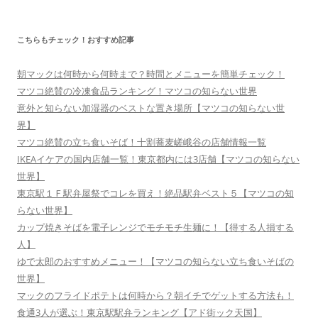
こちらもチェック！おすすめ記事
朝マックは何時から何時まで？時間とメニューを簡単チェック！
マツコ絶賛の冷凍食品ランキング！マツコの知らない世界
意外と知らない加湿器のベストな置き場所【マツコの知らない世
界】
マツコ絶賛の立ち食いそば！十割蕎麦嵯峨谷の店舗情報一覧
IKEAイケアの国内店舗一覧！東京都内には3店舗【マツコの知らない
世界】
東京駅１Ｆ駅弁屋祭でコレを買え！絶品駅弁ベスト５【マツコの知
らない世界】
カップ焼きそばを電子レンジでモチモチ生麺に！【得する人損する
人】
ゆで太郎のおすすめメニュー！【マツコの知らない立ち食いそばの
世界】
マックのフライドポテトは何時から？朝イチでゲットする方法も！
食通3人が選ぶ！東京駅駅弁ランキング【アド街ック天国】