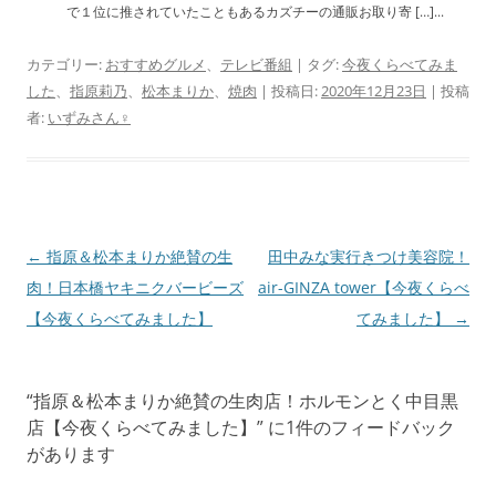
で１位に推されていたこともあるカズチーの通販お取り寄 […]...
カテゴリー:
おすすめグルメ
、
テレビ番組
| タグ:
今夜くらべてみま
した
、
指原莉乃
、
松本まりか
、
焼肉
| 投稿日:
2020年12月23日
|
投稿
者:
いずみさん♀
投
←
指原＆松本まりか絶賛の生
田中みな実行きつけ美容院！
稿
肉！日本橋ヤキニクバービーズ
air-GINZA tower【今夜くらべ
ナ
【今夜くらべてみました】
てみました】
→
ビ
ゲ
“
指原＆松本まりか絶賛の生肉店！ホルモンとく中目黒
ー
店【今夜くらべてみました】
” に1件のフィードバック
シ
があります
ョ