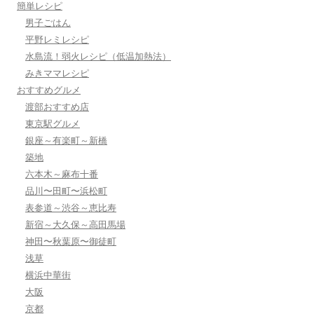
簡単レシピ
男子ごはん
平野レミレシピ
水島流！弱火レシピ（低温加熱法）
みきママレシピ
おすすめグルメ
渡部おすすめ店
東京駅グルメ
銀座～有楽町～新橋
築地
六本木～麻布十番
品川〜田町〜浜松町
表参道～渋谷～恵比寿
新宿～大久保～高田馬場
神田〜秋葉原〜御徒町
浅草
横浜中華街
大阪
京都