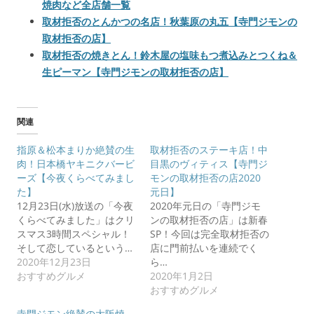
焼肉など全店舗一覧
取材拒否のとんかつの名店！秋葉原の丸五【寺門ジモンの
取材拒否の店】
取材拒否の焼きとん！鈴木屋の塩味もつ煮込みとつくね＆
生ピーマン【寺門ジモンの取材拒否の店】
関連
指原＆松本まりか絶賛の生
取材拒否のステーキ店！中
肉！日本橋ヤキニクバービ
目黒のヴィティス【寺門ジ
ーズ【今夜くらべてみまし
モンの取材拒否の店2020
た】
元日】
12月23日(水)放送の「今夜
2020年元日の「寺門ジモ
くらべてみました」はクリ
ンの取材拒否の店」は新春
スマス3時間スペシャル！
SP！今回は完全取材拒否の
そして恋しているという…
店に門前払いを連続でく
2020年12月23日
ら…
おすすめグルメ
2020年1月2日
おすすめグルメ
寺門ジモン絶賛の大阪焼