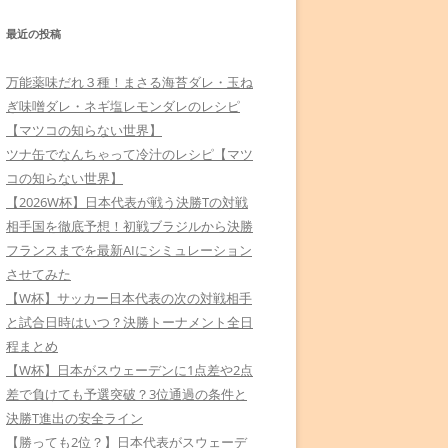
最近の投稿
万能薬味だれ３種！まさる海苔ダレ・玉ね
ぎ味噌ダレ・ネギ塩レモンダレのレシピ
【マツコの知らない世界】
ツナ缶でなんちゃって冷汁のレシピ【マツ
コの知らない世界】
【2026W杯】日本代表が戦う決勝Tの対戦
相手国を徹底予想！初戦ブラジルから決勝
フランスまでを最新AIにシミュレーション
させてみた
【W杯】サッカー日本代表の次の対戦相手
と試合日時はいつ？決勝トーナメント全日
程まとめ
【W杯】日本がスウェーデンに1点差や2点
差で負けても予選突破？3位通過の条件と
決勝T進出の安全ライン
【勝っても2位？】日本代表がスウェーデ