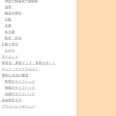
神田〜秋葉原〜御徒町
浅草
横浜中華街
大阪
京都
名古屋
駅弁・弁当
お取り寄せ
おせち
ダイエット
美容法・美容グッズ・美容スポット
マック（マクドナルド）
便利な生活の裏技
料理のライフハック
掃除のライフハック
洗濯のライフハック
自由研究ネタ
プライバシーポリシー