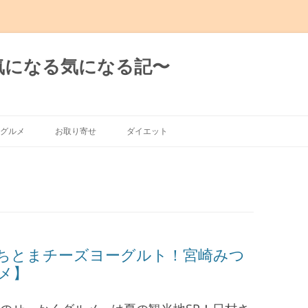
日の気になる気になる記〜
グルメ
お取り寄せ
ダイエット
グルメ
有楽町～新橋
～渋谷～恵比寿
～麻布十番
ちとまチーズヨーグルト！宮崎みつ
メ】