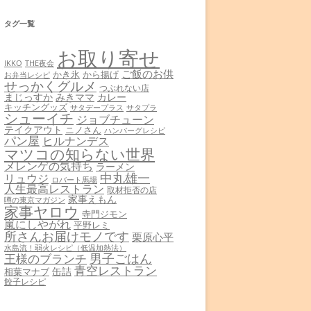
タグ一覧
お取り寄せ
THE夜会
IKKO
ご飯のお供
かき氷
から揚げ
お弁当レシピ
せっかくグルメ
つぶれない店
まじっすか
みきママ
カレー
キッチングッズ
サタデープラス
サタプラ
シューイチ
ジョブチューン
テイクアウト
ニノさん
ハンバーグレシピ
パン屋
ヒルナンデス
マツコの知らない世界
メレンゲの気持ち
ラーメン
中丸雄一
リュウジ
ロバート馬場
人生最高レストラン
取材拒否の店
家事えもん
噂の東京マガジン
家事ヤロウ
寺門ジモン
嵐にしやがれ
平野レミ
所さんお届けモノです
栗原心平
水島流！弱火レシピ（低温加熱法）
男子ごはん
王様のブランチ
青空レストラン
缶詰
相葉マナブ
餃子レシピ