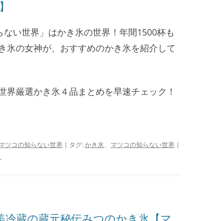
2】
知らない世界」はかき氷の世界！年間1500杯も
き氷の女神が、おすすめのかき氷を紹介して
世界厳選かき氷４品まとめを早速チェック！
マツコの知らない世界
| タグ:
かき氷
、
マツコの知らない世界
|
♀
美冷蔵の蔵元秘伝みつのかき氷【マ