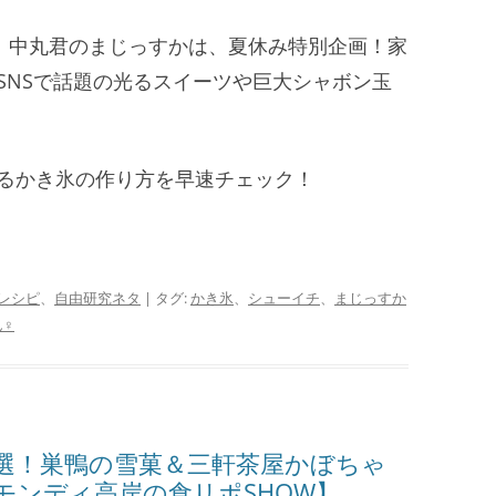
チ」中丸君のまじっすかは、夏休み特別企画！家
SNSで話題の光るスイーツや巨大シャボン玉
るかき氷の作り方を早速チェック！
レシピ
、
自由研究ネタ
| タグ:
かき氷
、
シューイチ
、
まじっすか
ん♀
選！巣鴨の雪菓＆三軒茶屋かぼちゃ
モンディ高岸の食リポSHOW】