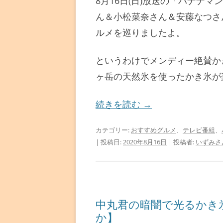
8月16日(日)放送の「バナナ
ん＆小松菜奈さん＆安藤なつさ
ルメを巡りましたよ。
というわけでメンディー絶賛か
ヶ岳の天然氷を使ったかき氷が
続きを読む
→
カテゴリー:
おすすめグルメ
、
テレビ番組
、
| 投稿日:
2020年8月16日
|
投稿者:
いずみさ
中丸君の暗闇で光るかき
か】