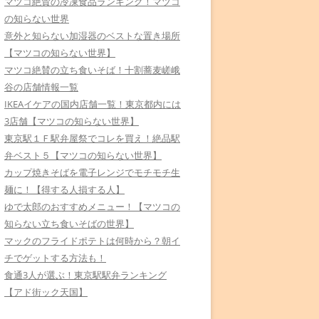
マツコ絶賛の冷凍食品ランキング！マツコ
の知らない世界
意外と知らない加湿器のベストな置き場所
【マツコの知らない世界】
マツコ絶賛の立ち食いそば！十割蕎麦嵯峨
谷の店舗情報一覧
IKEAイケアの国内店舗一覧！東京都内には
3店舗【マツコの知らない世界】
東京駅１Ｆ駅弁屋祭でコレを買え！絶品駅
弁ベスト５【マツコの知らない世界】
カップ焼きそばを電子レンジでモチモチ生
麺に！【得する人損する人】
ゆで太郎のおすすめメニュー！【マツコの
知らない立ち食いそばの世界】
マックのフライドポテトは何時から？朝イ
チでゲットする方法も！
食通3人が選ぶ！東京駅駅弁ランキング
【アド街ック天国】