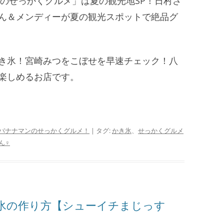
マンのせっかくグルメ」は夏の観光地SP！日村さ
ん＆メンディーが夏の観光スポットで絶品グ
き氷！宮崎みつをこぼせを早速チェック！八
楽しめるお店です。
バナナマンのせっかくグルメ！
| タグ:
かき氷
、
せっかくグルメ
ん♀
氷の作り方【シューイチまじっす