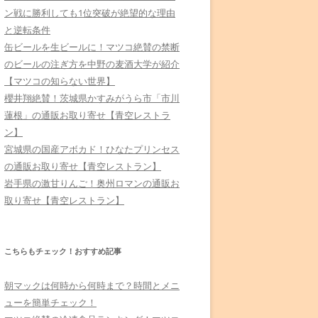
ン戦に勝利しても1位突破が絶望的な理由
と逆転条件
缶ビールを生ビールに！マツコ絶賛の禁断
のビールの注ぎ方を中野の麦酒大学が紹介
【マツコの知らない世界】
櫻井翔絶賛！茨城県かすみがうら市「市川
蓮根」の通販お取り寄せ【青空レストラ
ン】
宮城県の国産アボカド！ひなたプリンセス
の通販お取り寄せ【青空レストラン】
岩手県の激甘りんご！奥州ロマンの通販お
取り寄せ【青空レストラン】
こちらもチェック！おすすめ記事
朝マックは何時から何時まで？時間とメニ
ューを簡単チェック！