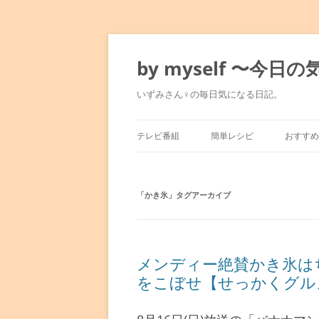
コ
ン
テ
by myself 〜今
ン
ツ
へ
いずみさん♀の毎日気になる日記。
ス
キ
ッ
プ
テレビ番組
簡単レシピ
おすすめ
マツコの知らない世界
みきママのレシピ
東京駅
「
満天☆青空レストラン
かき氷
」タグアーカイブ
水島流！弱火レシピ
銀座～
人生最高レストラン
平野レミレシピ
表参道
孤独のグルメ
男子ごはん
六本木
メンディー絶賛かき氷は
をこぼせ【せっかくグル