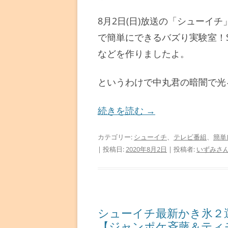
8月2日(日)放送の「シューイ
で簡単にできるバズり実験室！
などを作りましたよ。
というわけで中丸君の暗闇で光
続きを読む
→
カテゴリー:
シューイチ
、
テレビ番組
、
簡単
| 投稿日:
2020年8月2日
|
投稿者:
いずみさ
シューイチ最新かき氷２
【ジャンポケ斉藤＆ティ