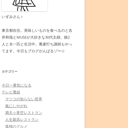
いずみさん♀
東京都在住。美味しいものを食べるのと吉
井和哉とMUSEが大好きな30代主婦。娘2
人と夫一匹と生活中。蕎麦打ち講師もやっ
てます。今日もブログがんばるゾ〜☆
カテゴリー
今日一番気になる
テレビ番組
マツコの知らない世界
嵐にしやがれ
満天☆青空レストラン
人生最高レストラン
孤独のグルメ