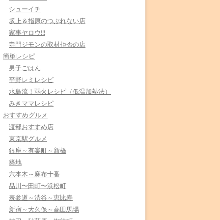
シューイチ
坂上＆指原のつぶれない店
家事ヤロウ!!!
寺門ジモンの取材拒否の店
簡単レシピ
男子ごはん
平野レミレシピ
水島流！弱火レシピ（低温加熱法）
みきママレシピ
おすすめグルメ
渡部おすすめ店
東京駅グルメ
銀座～有楽町～新橋
築地
六本木～麻布十番
品川〜田町〜浜松町
表参道～渋谷～恵比寿
新宿～大久保～高田馬場