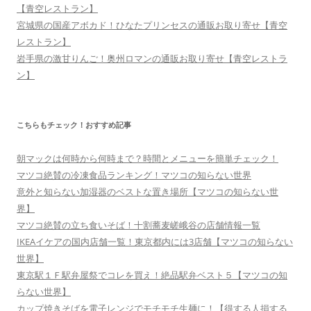
【青空レストラン】
宮城県の国産アボカド！ひなたプリンセスの通販お取り寄せ【青空
レストラン】
岩手県の激甘りんご！奥州ロマンの通販お取り寄せ【青空レストラ
ン】
こちらもチェック！おすすめ記事
朝マックは何時から何時まで？時間とメニューを簡単チェック！
マツコ絶賛の冷凍食品ランキング！マツコの知らない世界
意外と知らない加湿器のベストな置き場所【マツコの知らない世
界】
マツコ絶賛の立ち食いそば！十割蕎麦嵯峨谷の店舗情報一覧
IKEAイケアの国内店舗一覧！東京都内には3店舗【マツコの知らない
世界】
東京駅１Ｆ駅弁屋祭でコレを買え！絶品駅弁ベスト５【マツコの知
らない世界】
カップ焼きそばを電子レンジでモチモチ生麺に！【得する人損する