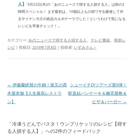
人】
9月22日(木)の「あのニュースで得する人損する人」は秋の2
時間スペシャル！ まず最初は、10個以上もの得ワザを駆使して作
るサイゲン大介の絶品カルボナーラでした！というわけで気になる
レシピを早速チェック！...
カテゴリー:
あのニュースで得する人損する人
、
テレビ番組
、
簡単レ
シピ
| 投稿日:
2018年7月8日
|
投稿者:
いずみさん♀
投
←
伊藤蘭絶賛の牛鍋！柴又の髙
シューイチDJツアーズ第9弾！
稿
木屋老舗【人生最高レストラ
駅直結パンケーキ＆幽霊屋敷＆
ナ
ン】
ピザ＆バーガー
→
ビ
ゲ
「
冷凍うどんでパスタ！ウンブリケッリのレシピ【得す
ー
る人損する人】
」への2件のフィードバック