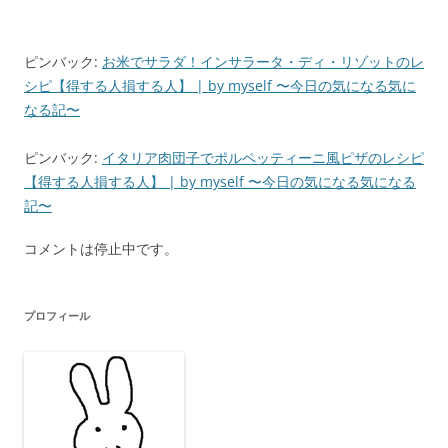
シ
ョ
ン
ピンバック:
お米でサラダ！インサラータ・ディ・リゾットのレ
シピ【得する人損する人】 | by myself 〜今日の気になる気に
なる記〜
ピンバック:
イタリア肉団子でポルペッティーニ風ピザのレシピ
【得する人損する人】 | by myself 〜今日の気になる気になる
記〜
コメントは停止中です。
プロフィール