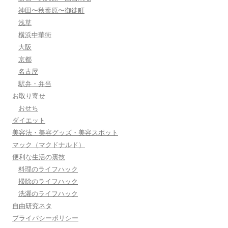
神田〜秋葉原〜御徒町
浅草
横浜中華街
大阪
京都
名古屋
駅弁・弁当
お取り寄せ
おせち
ダイエット
美容法・美容グッズ・美容スポット
マック（マクドナルド）
便利な生活の裏技
料理のライフハック
掃除のライフハック
洗濯のライフハック
自由研究ネタ
プライバシーポリシー