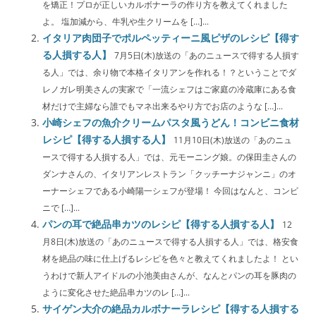
を矯正！プロが正しいカルボナーラの作り方を教えてくれました
よ。 塩加減から、牛乳や生クリームを […]...
イタリア肉団子でポルペッティーニ風ピザのレシピ【得す
る人損する人】
7月5日(木)放送の「あのニュースで得する人損す
る人」では、余り物で本格イタリアンを作れる！？ということでダ
レノガレ明美さんの実家で「一流シェフはご家庭の冷蔵庫にある食
材だけで主婦なら誰でもマネ出来るやり方でお店のような […]...
小崎シェフの魚介クリームパスタ風うどん！コンビニ食材
レシピ【得する人損する人】
11月10日(木)放送の「あのニュ
ースで得する人損する人」では、元モーニング娘。の保田圭さんの
ダンナさんの、イタリアンレストラン「クッチーナジャンニ」のオ
ーナーシェフである小崎陽一シェフが登場！ 今回はなんと、コンビ
ニで […]...
パンの耳で絶品串カツのレシピ【得する人損する人】
12
月8日(木)放送の「あのニュースで得する人損する人」では、格安食
材を絶品の味に仕上げるレシピを色々と教えてくれましたよ！ とい
うわけで新人アイドルの小池美由さんが、なんとパンの耳を豚肉の
ように変化させた絶品串カツのレ […]...
サイゲン大介の絶品カルボナーラレシピ【得する人損する