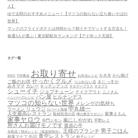
人】
ゆで太郎のおすすめメニュー！【マツコの知らない立ち食いそばの
世界】
マックのフライドポテトは何時から？朝イチでゲットする方法も！
食通3人が選ぶ！東京駅駅弁ランキング【アド街ック天国】
タグ一覧
お取り寄せ
かき氷
から揚げ
THE夜会
お弁当レシピ
IKKO
せっかくグルメ
ご飯のお供
まじっすか
つぶれない店
みきママ
カレー
キッチングッズ
サタデープラス
サタプラ
シューイチ
ジョブチューン
テイクアウト
ニノさん
パン屋
ヒルナンデス
ハンバーグレシピ
マツコの知らない世界
メレンゲの気持ち
中丸雄一
リュウジ
ラーメン
ロバート馬場
人生最高レストラン
家事えもん
取材拒否の店
噂の東京マガジン
家事ヤロウ
嵐にしやがれ
寺門ジモン
平野レミ
所さんお届けモノです
栗原心平
男子ごはん
王様のブランチ
水島流！弱火レシピ（低温加熱法）
青空レストラン
缶詰
相葉マナブ
餃子レシピ