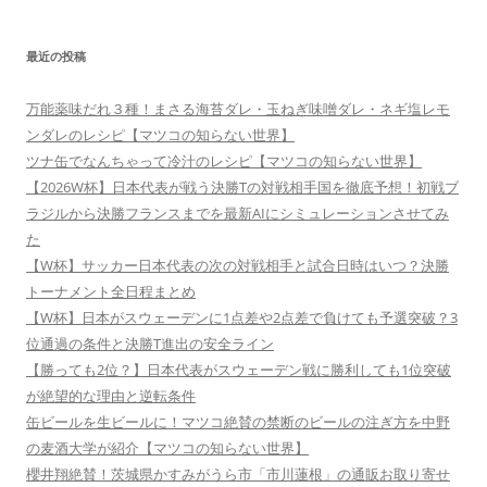
最近の投稿
万能薬味だれ３種！まさる海苔ダレ・玉ねぎ味噌ダレ・ネギ塩レモ
ンダレのレシピ【マツコの知らない世界】
ツナ缶でなんちゃって冷汁のレシピ【マツコの知らない世界】
【2026W杯】日本代表が戦う決勝Tの対戦相手国を徹底予想！初戦ブ
ラジルから決勝フランスまでを最新AIにシミュレーションさせてみ
た
【W杯】サッカー日本代表の次の対戦相手と試合日時はいつ？決勝
トーナメント全日程まとめ
【W杯】日本がスウェーデンに1点差や2点差で負けても予選突破？3
位通過の条件と決勝T進出の安全ライン
【勝っても2位？】日本代表がスウェーデン戦に勝利しても1位突破
が絶望的な理由と逆転条件
缶ビールを生ビールに！マツコ絶賛の禁断のビールの注ぎ方を中野
の麦酒大学が紹介【マツコの知らない世界】
櫻井翔絶賛！茨城県かすみがうら市「市川蓮根」の通販お取り寄せ