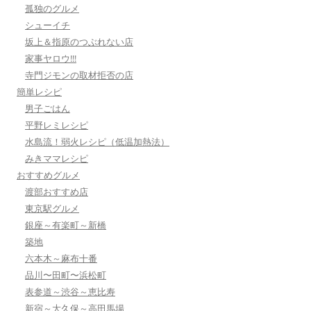
孤独のグルメ
シューイチ
坂上＆指原のつぶれない店
家事ヤロウ!!!
寺門ジモンの取材拒否の店
簡単レシピ
男子ごはん
平野レミレシピ
水島流！弱火レシピ（低温加熱法）
みきママレシピ
おすすめグルメ
渡部おすすめ店
東京駅グルメ
銀座～有楽町～新橋
築地
六本木～麻布十番
品川〜田町〜浜松町
表参道～渋谷～恵比寿
新宿～大久保～高田馬場