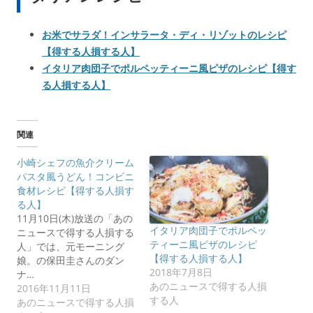
お米でサラダ！インサラータ・ディ・リゾットのレシピ
【得する人損する人】
イタリア肉団子でポルペッティーニ風ピザのレシピ【得す
る人損する人】
関連
小崎シェフの魚介クリーム
パスタ風うどん！コンビニ
食材レシピ【得する人損す
る人】
11月10日(木)放送の「あの
イタリア肉団子でポルペッ
ニュースで得する人損する
ティーニ風ピザのレシピ
人」では、元モーニング
【得する人損する人】
娘。の保田圭さんのダン
2018年7月8日
ナ…
あのニュースで得する人損
2016年11月11日
する人
あのニュースで得する人損