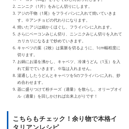
ニンニク（1片）をみじん切りにします。
アジの干物（1尾）をフライパンに入れて焼いていきま
す。※アンチョビの代わりになります。
焼いたアジは細かくほぐし、フライパンに入れます。
さらにベーコンみじん切り、ニンニクみじん切りを入れて
カリカリになるまで炒めていきます。
キャベツの葉（2枚）は葉脈を切るように、1cm幅程度に
切ります。
お鍋にお湯を沸かし、キャベツ、冷凍うどん（1玉）を入
れて茹でていきます。※塩は入れません。
湯通ししたうどんとキャベツを5のフライパンに入れ、炒
め合わせます。
器に盛りつけて粉チーズ（適量）を散らし、オリーブオイ
ル（適量）を回しかければ出来上がりです！
こちらもチェック！余り物で本格イ
タリアンレシピ