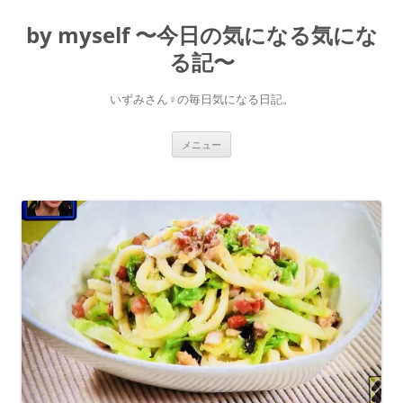
コ
ン
by myself 〜今日の気になる気にな
テ
ン
ツ
る記〜
へ
ス
キ
いずみさん♀の毎日気になる日記。
ッ
プ
メニュー