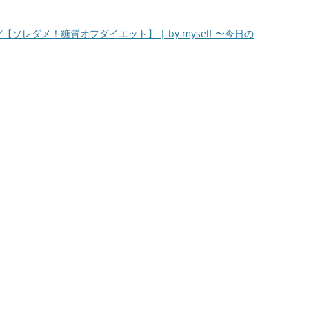
ソレダメ！糖質オフダイエット】 | by myself 〜今日の