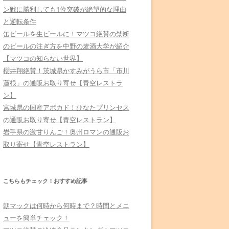
ン戦に勝利しても1位突破が絶望的な理由
と逆転条件
缶ビールを生ビールに！マツコ絶賛の禁断
のビールの注ぎ方を中野の麦酒大学が紹介
【マツコの知らない世界】
櫻井翔絶賛！茨城県かすみがうら市「市川
蓮根」の通販お取り寄せ【青空レストラ
ン】
宮城県の国産アボカド！ひなたプリンセス
の通販お取り寄せ【青空レストラン】
岩手県の激甘りんご！奥州ロマンの通販お
取り寄せ【青空レストラン】
こちらもチェック！おすすめ記事
朝マックは何時から何時まで？時間とメニ
ューを簡単チェック！