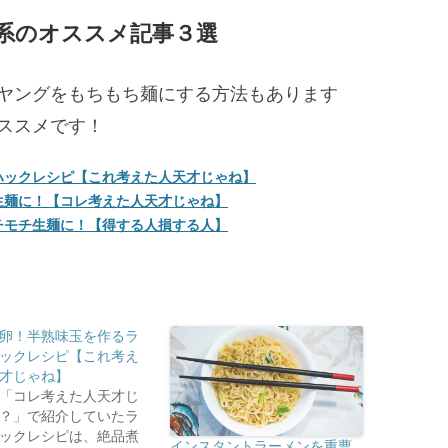
系のオススメ記事３選
ヤングをもちもち麺にする方法もあります
ススメです！
ハックレシピ【これ考えた人天才じゃね】
生麺に！【コレ考えた人天才じゃね】
チモチ生麺に！【得する人損する人】
卵！半熟味玉を作るラ
ックレシピ【これ考え
才じゃね】
「コレ考えた人天才じ
？」で紹介していたラ
ックレシピは、絶品煮
インスタントラーメンを重曹