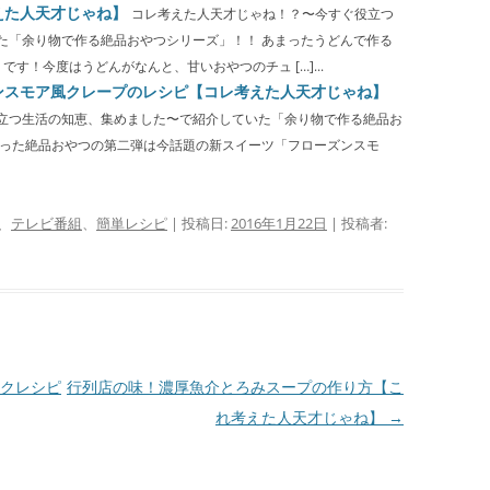
えた人天才じゃね】
コレ考えた人天才じゃね！？〜今すぐ役立つ
た「余り物で作る絶品おやつシリーズ」！！ あまったうどんで作る
す！今度はうどんがなんと、甘いおやつのチュ […]...
ンスモア風クレープのレシピ【コレ考えた人天才じゃね】
立つ生活の知恵、集めました〜で紹介していた「余り物で作る絶品お
使った絶品おやつの第二弾は今話題の新スイーツ「フローズンスモ
、
テレビ番組
、
簡単レシピ
| 投稿日:
2016年1月22日
|
投稿者:
クレシピ
行列店の味！濃厚魚介とろみスープの作り方【こ
れ考えた人天才じゃね】
→