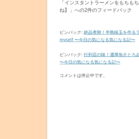
「
インスタントラーメンをもちもち
ゲ
ね】
」への2件のフィードバック
ー
シ
ョ
ピンバック:
絶品煮卵！半熟味玉を作るラ
myself 〜今日の気になる気になる記〜
ン
ピンバック:
行列店の味！濃厚魚介とろみス
〜今日の気になる気になる記〜
コメントは停止中です。