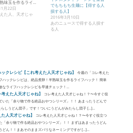
熟味玉を作るライ…
でもちもち生麺に【得する人
年1月22日
損する人】
えた人、天才じゃ
2016年3月10日
あのニュースで得する人損す
る人
ハックレシピ【これ考えた人天才じゃね】
今週の「コレ考えた
フハックレシピは、絶品煮卵！半熟味玉を作るライフハック！ 簡単
なライフハックレシピを早速チェック！...
レ考えた人天才じゃね】
コレ考えた人天才じゃね！？〜今すぐ役
ていた「余り物で作る絶品おやつシリーズ」！！ あまったうどんで
しうどん団子」です！ついにうどんがみたらし団子 […]...
えた人天才じゃね】
コレ考えた人天才じゃね！？〜今すぐ役立つ
た「余り物で作る絶品おやつシリーズ」！！ まずはあまったうどん
ん！！まあそのままズバリなネーミングですが […]...