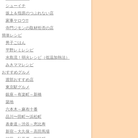
シューイチ
坂上＆指原のつぶれない店
家事ヤロウ!!!
寺門ジモンの取材拒否の店
簡単レシピ
男子ごはん
平野レミレシピ
水島流！弱火レシピ（低温加熱法）
みきママレシピ
おすすめグルメ
渡部おすすめ店
東京駅グルメ
銀座～有楽町～新橋
築地
六本木～麻布十番
品川〜田町〜浜松町
表参道～渋谷～恵比寿
新宿～大久保～高田馬場