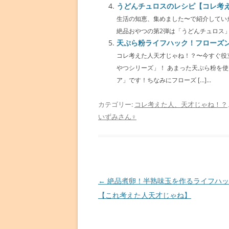
うどんチュロスのレシピ【コレ考
生活の知恵、集めました〜で紹介してい
絶品おやつの第2弾は「うどんチュロス」で
天ぷら粉ライフハック！フローズ
コレ考えた人天才じゃね！？〜今すぐ役
やつシリーズ」！ あまった天ぷら粉を
ア」です！ちなみにフローズ […]...
カテゴリー:
コレ考えた人、天才じゃね！？
いずみさん♀
投
←
絶品煮卵！半熟味玉を作るライフハッ
稿
【これ考えた人天才じゃね】
ナ
ビ