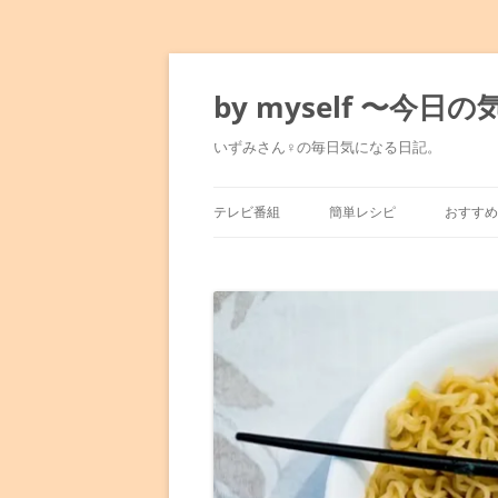
コ
ン
テ
by myself 〜今
ン
ツ
へ
いずみさん♀の毎日気になる日記。
ス
キ
ッ
プ
テレビ番組
簡単レシピ
おすすめ
マツコの知らない世界
みきママのレシピ
東京駅
満天☆青空レストラン
水島流！弱火レシピ
銀座～
人生最高レストラン
平野レミレシピ
表参道
孤独のグルメ
男子ごはん
六本木