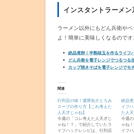
インスタントラーメン
ラーメン以外にもどん兵衛やペ
よ！簡単に美味しくなるのでオ
絶品煮卵！半熟味玉を作るライフ
どん兵衛を電子レンジでつるつる
カップ焼きそばを電子レンジでモ
関連
行列店の味！濃厚魚介とろみ
絶品煮
スープの作り方【これ考えた
イフハ
人天才じゃね】
た人天
今週の「コレ考えた人天才じ
今週の
ゃね！？」で紹介していたラ
ゃね！
イフハックレシピは、行列店
イフハ