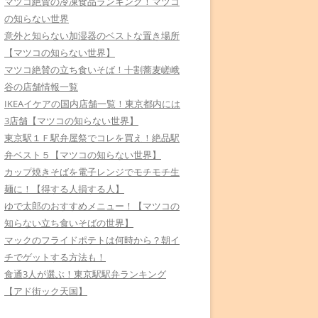
マツコ絶賛の冷凍食品ランキング！マツコ
の知らない世界
意外と知らない加湿器のベストな置き場所
【マツコの知らない世界】
マツコ絶賛の立ち食いそば！十割蕎麦嵯峨
谷の店舗情報一覧
IKEAイケアの国内店舗一覧！東京都内には
3店舗【マツコの知らない世界】
東京駅１Ｆ駅弁屋祭でコレを買え！絶品駅
弁ベスト５【マツコの知らない世界】
カップ焼きそばを電子レンジでモチモチ生
麺に！【得する人損する人】
ゆで太郎のおすすめメニュー！【マツコの
知らない立ち食いそばの世界】
マックのフライドポテトは何時から？朝イ
チでゲットする方法も！
食通3人が選ぶ！東京駅駅弁ランキング
【アド街ック天国】