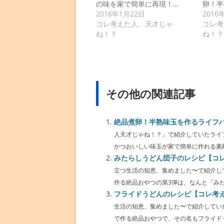
の味を家で簡単に再現！…
卵！半
2016年1月22日
2016
コレ考えた人、天才じゃ
コレ考
ね！？
ね！？
その他の関連記事
絶品煮卵！半熟味玉を作るライフ
人天才じゃね！？」で紹介していたライ
かつおいしい味玉が家で簡単に作れる素敵
みたらしうどん団子のレシピ【コ
立つ生活の知恵、集めました〜で紹介し
作る絶品おやつの第3弾は、なんと「みたら
フライドうどんのレシピ【コレ考
生活の知恵、集めました〜で紹介してい
で作る絶品おやつで、その名もフライドうど