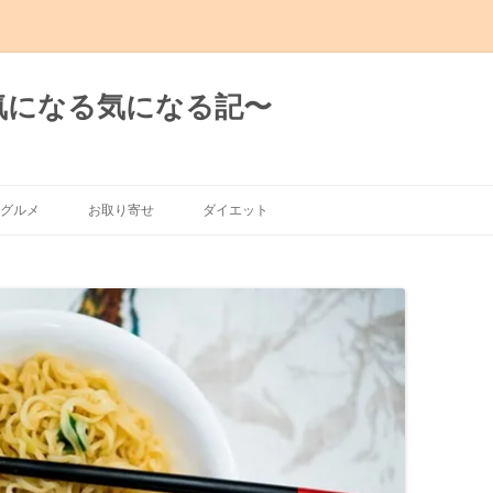
日の気になる気になる記〜
グルメ
お取り寄せ
ダイエット
グルメ
有楽町～新橋
～渋谷～恵比寿
～麻布十番