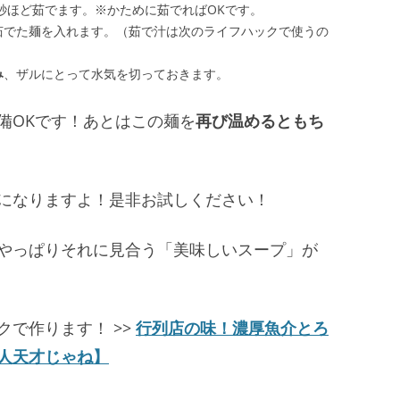
0秒ほど茹でます。※かために茹でればOKです。
茹でた麺を入れます。（茹で汁は次のライフハックで使うの
み
、ザルにとって水気を切っておきます。
備OKです！あとはこの麺を
再び温めるともち
になりますよ！是非お試しください！
やっぱりそれに見合う「美味しいスープ」が
で作ります！ >>
行列店の味！濃厚魚介とろ
人天才じゃね】