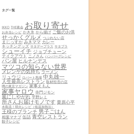
タグ一覧
お取り寄せ
THE夜会
IKKO
ご飯のお供
かき氷
から揚げ
お弁当レシピ
せっかくグルメ
つぶれない店
まじっすか
みきママ
カレー
キッチングッズ
サタデープラス
サタプラ
シューイチ
ジョブチューン
テイクアウト
ニノさん
ハンバーグレシピ
パン屋
ヒルナンデス
マツコの知らない世界
メレンゲの気持ち
ラーメン
中丸雄一
リュウジ
ロバート馬場
人生最高レストラン
取材拒否の店
家事えもん
噂の東京マガジン
家事ヤロウ
寺門ジモン
嵐にしやがれ
平野レミ
所さんお届けモノです
栗原心平
水島流！弱火レシピ（低温加熱法）
男子ごはん
王様のブランチ
青空レストラン
缶詰
相葉マナブ
餃子レシピ