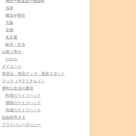
神田〜秋葉原〜御徒町
浅草
横浜中華街
大阪
京都
名古屋
駅弁・弁当
お取り寄せ
おせち
ダイエット
美容法・美容グッズ・美容スポット
マック（マクドナルド）
便利な生活の裏技
料理のライフハック
掃除のライフハック
洗濯のライフハック
自由研究ネタ
プライバシーポリシー