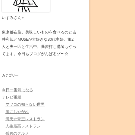
いずみさん♀
東京都在住。美味しいものを食べるのと吉
井和哉とMUSEが大好きな30代主婦。娘2
人と夫一匹と生活中。蕎麦打ち講師もやっ
てます。今日もブログがんばるゾ〜☆
カテゴリー
今日一番気になる
テレビ番組
マツコの知らない世界
嵐にしやがれ
満天☆青空レストラン
人生最高レストラン
孤独のグルメ