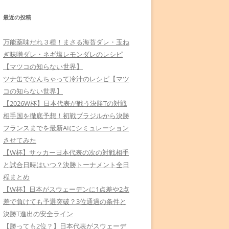
最近の投稿
万能薬味だれ３種！まさる海苔ダレ・玉ね
ぎ味噌ダレ・ネギ塩レモンダレのレシピ
【マツコの知らない世界】
ツナ缶でなんちゃって冷汁のレシピ【マツ
コの知らない世界】
【2026W杯】日本代表が戦う決勝Tの対戦
相手国を徹底予想！初戦ブラジルから決勝
フランスまでを最新AIにシミュレーション
させてみた
【W杯】サッカー日本代表の次の対戦相手
と試合日時はいつ？決勝トーナメント全日
程まとめ
【W杯】日本がスウェーデンに1点差や2点
差で負けても予選突破？3位通過の条件と
決勝T進出の安全ライン
【勝っても2位？】日本代表がスウェーデ