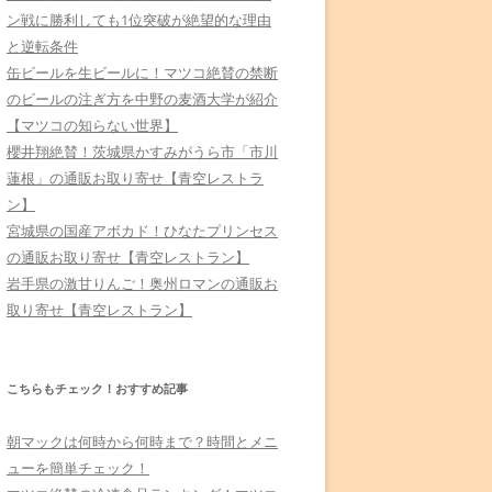
ン戦に勝利しても1位突破が絶望的な理由
と逆転条件
缶ビールを生ビールに！マツコ絶賛の禁断
のビールの注ぎ方を中野の麦酒大学が紹介
【マツコの知らない世界】
櫻井翔絶賛！茨城県かすみがうら市「市川
蓮根」の通販お取り寄せ【青空レストラ
ン】
宮城県の国産アボカド！ひなたプリンセス
の通販お取り寄せ【青空レストラン】
岩手県の激甘りんご！奥州ロマンの通販お
取り寄せ【青空レストラン】
こちらもチェック！おすすめ記事
朝マックは何時から何時まで？時間とメニ
ューを簡単チェック！