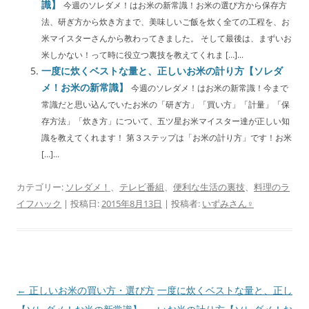
識】
今週のソレダメ！はお米の新常識！お米の選び方から保存方
法、研ぎ方から炊き方まで、美味しいご飯を炊く全ての工程を、お
米マイスターさんから教わってきました。 そして最後は、まずいお
米しかない！って時に役立つ裏技を教えてくれま […]...
一度に炊くベストな量と、正しいお米の計り方【ソレダ
メ！お米の新常識】
今週のソレダメ！はお米の新常識！今まで
常識だと思い込んでいたお米の「研ぎ方」「買い方」「計量」「保
存方法」「炊き方」について、五ツ星お米マイスター達が正しい知
識を教えてくれます！ 第３ステップは「お米の計り方」です！お米
[…]...
カテゴリー:
ソレダメ！
、
テレビ番組
、
便利な生活の裏技
、
料理のラ
イフハック
| 投稿日:
2015年8月13日
|
投稿者:
いずみさん♀
投
←
正しいお米の買い方・選び方
一度に炊くベストな量と、正し