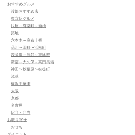
おすすめグルメ
渡部おすすめ店
東京駅グルメ
銀座～有楽町～新橋
築地
六本木～麻布十番
品川〜田町〜浜松町
表参道～渋谷～恵比寿
新宿～大久保～高田馬場
神田〜秋葉原〜御徒町
浅草
横浜中華街
大阪
京都
名古屋
駅弁・弁当
お取り寄せ
おせち
ダイエット