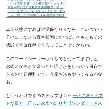
ール付 本体 真空パック機 真空パックんplus
真空保存容器 真空包装機 業務用 フード セ
ーバー 真空ぱっくん 真空パックン フードシ
ーラー 釣り 魚 持ち帰り 保存 冷凍 真空調理
真空状態にすれば常温保存ＯＫなら、こいつで小
分けにしながら真空状態にすれば、そもそもその
状態で常温保存できるってことですからね。
このフードシーラーはうちでも使ってますけど、
お肉とか魚とか余った料理とかをしっかり保存で
きるので超便利です。今度お米もやってみるかな
あ。
というわけで次のステップは >>>
一度に炊くベス
トな量と、正しいお米の計り方【ソレダメ！お米