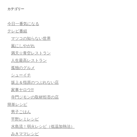
カテゴリー
今日一番気になる
テレビ番組
マツコの知らない世界
嵐にしやがれ
満天☆青空レストラン
人生最高レストラン
孤独のグルメ
シューイチ
坂上＆指原のつぶれない店
家事ヤロウ!!!
寺門ジモンの取材拒否の店
簡単レシピ
男子ごはん
平野レミレシピ
水島流！弱火レシピ（低温加熱法）
みきママレシピ