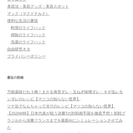
美容法・美容グッズ・美容スポット
マック（マクドナルド）
便利な生活の裏技
料理のライフハック
掃除のライフハック
洗濯のライフハック
自由研究ネタ
プライバシーポリシー
最近の投稿
万能薬味だれ３種！まさる海苔ダレ・玉ねぎ味噌ダレ・ネギ塩レモ
ンダレのレシピ【マツコの知らない世界】
ツナ缶でなんちゃって冷汁のレシピ【マツコの知らない世界】
【2026W杯】日本代表が戦う決勝Tの対戦相手国を徹底予想！初戦ブ
ラジルから決勝フランスまでを最新AIにシミュレーションさせてみ
た