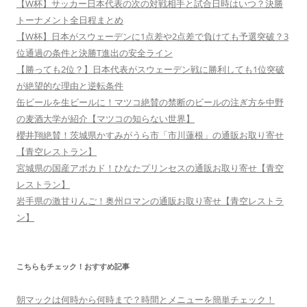
【W杯】サッカー日本代表の次の対戦相手と試合日時はいつ？決勝
トーナメント全日程まとめ
【W杯】日本がスウェーデンに1点差や2点差で負けても予選突破？3
位通過の条件と決勝T進出の安全ライン
【勝っても2位？】日本代表がスウェーデン戦に勝利しても1位突破
が絶望的な理由と逆転条件
缶ビールを生ビールに！マツコ絶賛の禁断のビールの注ぎ方を中野
の麦酒大学が紹介【マツコの知らない世界】
櫻井翔絶賛！茨城県かすみがうら市「市川蓮根」の通販お取り寄せ
【青空レストラン】
宮城県の国産アボカド！ひなたプリンセスの通販お取り寄せ【青空
レストラン】
岩手県の激甘りんご！奥州ロマンの通販お取り寄せ【青空レストラ
ン】
こちらもチェック！おすすめ記事
朝マックは何時から何時まで？時間とメニューを簡単チェック！