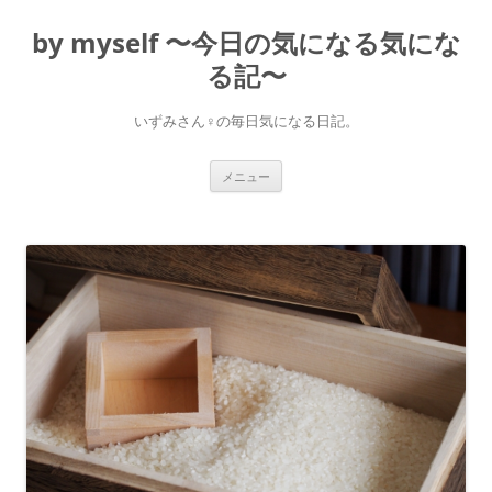
コ
ン
by myself 〜今日の気になる気にな
テ
ン
ツ
る記〜
へ
ス
キ
いずみさん♀の毎日気になる日記。
ッ
プ
メニュー