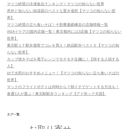
マツコ絶賛の冷凍食品ランキング！マツコの知らない世界
意外と知らない加湿器のベストな置き場所【マツコの知らない世
界】
マツコ絶賛の立ち食いそば！十割蕎麦嵯峨谷の店舗情報一覧
IKEAイケアの国内店舗一覧！東京都内には3店舗【マツコの知らない
世界】
東京駅１Ｆ駅弁屋祭でコレを買え！絶品駅弁ベスト５【マツコの知
らない世界】
カップ焼きそばを電子レンジでモチモチ生麺に！【得する人損する
人】
ゆで太郎のおすすめメニュー！【マツコの知らない立ち食いそばの
世界】
マックのフライドポテトは何時から？朝イチでゲットする方法も！
食通3人が選ぶ！東京駅駅弁ランキング【アド街ック天国】
タグ一覧
お取り寄せ