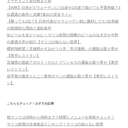
トーナメント全日程まとめ
【W杯】日本がスウェーデンに1点差や2点差で負けても予選突破？3
位通過の条件と決勝T進出の安全ライン
【勝っても2位？】日本代表がスウェーデン戦に勝利しても1位突破
が絶望的な理由と逆転条件
缶ビールを生ビールに！マツコ絶賛の禁断のビールの注ぎ方を中野
の麦酒大学が紹介【マツコの知らない世界】
櫻井翔絶賛！茨城県かすみがうら市「市川蓮根」の通販お取り寄せ
【青空レストラン】
宮城県の国産アボカド！ひなたプリンセスの通販お取り寄せ【青空
レストラン】
岩手県の激甘りんご！奥州ロマンの通販お取り寄せ【青空レストラ
ン】
こちらもチェック！おすすめ記事
朝マックは何時から何時まで？時間とメニューを簡単チェック！
マツコ絶賛の冷凍食品ランキング！マツコの知らない世界