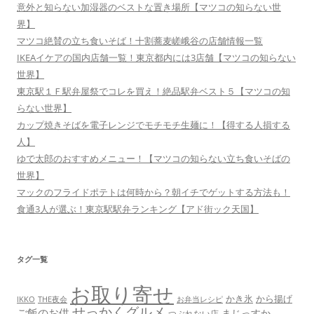
意外と知らない加湿器のベストな置き場所【マツコの知らない世
界】
マツコ絶賛の立ち食いそば！十割蕎麦嵯峨谷の店舗情報一覧
IKEAイケアの国内店舗一覧！東京都内には3店舗【マツコの知らない
世界】
東京駅１Ｆ駅弁屋祭でコレを買え！絶品駅弁ベスト５【マツコの知
らない世界】
カップ焼きそばを電子レンジでモチモチ生麺に！【得する人損する
人】
ゆで太郎のおすすめメニュー！【マツコの知らない立ち食いそばの
世界】
マックのフライドポテトは何時から？朝イチでゲットする方法も！
食通3人が選ぶ！東京駅駅弁ランキング【アド街ック天国】
タグ一覧
お取り寄せ
かき氷
から揚げ
THE夜会
お弁当レシピ
IKKO
せっかくグルメ
ご飯のお供
まじっすか
つぶれない店