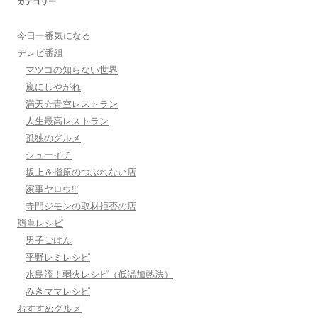
カテゴリー
今日一番気になる
テレビ番組
マツコの知らない世界
嵐にしやがれ
満天☆青空レストラン
人生最高レストラン
孤独のグルメ
シューイチ
坂上＆指原のつぶれない店
家事ヤロウ!!!
寺門ジモンの取材拒否の店
簡単レシピ
男子ごはん
平野レミレシピ
水島流！弱火レシピ（低温加熱法）
みきママレシピ
おすすめグルメ