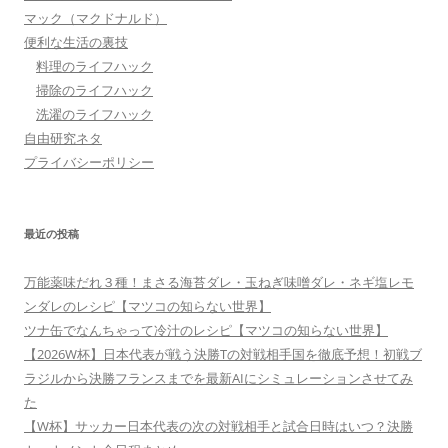
マック（マクドナルド）
便利な生活の裏技
料理のライフハック
掃除のライフハック
洗濯のライフハック
自由研究ネタ
プライバシーポリシー
最近の投稿
万能薬味だれ３種！まさる海苔ダレ・玉ねぎ味噌ダレ・ネギ塩レモ
ンダレのレシピ【マツコの知らない世界】
ツナ缶でなんちゃって冷汁のレシピ【マツコの知らない世界】
【2026W杯】日本代表が戦う決勝Tの対戦相手国を徹底予想！初戦ブ
ラジルから決勝フランスまでを最新AIにシミュレーションさせてみ
た
【W杯】サッカー日本代表の次の対戦相手と試合日時はいつ？決勝