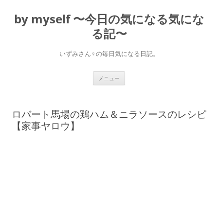
コ
ン
by myself 〜今日の気になる気にな
テ
ン
ツ
る記〜
へ
ス
キ
いずみさん♀の毎日気になる日記。
ッ
プ
メニュー
ロバート馬場の鶏ハム＆ニラソースのレシピ
【家事ヤロウ】