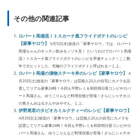
その他の関連記事
ロバート馬場流！トスカーナ風フライドポテトのレシピ
【家事ヤロウ】
6月5日(水)放送の「家事ヤロウ」では、ロバート
馬場ちゃんのキッチン飲みをノゾキ見！ というわけでロバート馬場
流！トスカーナ風フライドポテトのレシピを早速チェック！ここ数
年で大ヒットした、究極のフライドポテトと呼ばれる一 […]...
ロバート馬場の漬物ステーキ丼のレシピ【家事ヤロウ】
4
月20日(土)放送の「家事ヤロウ」は芸能人20人の自宅にカメラを設
置してリアル家事24時！今回も平野レミ＆和田明日香コンビやロバ
ート馬場さん、ゆうこりんなど料理自慢が登場！さらにシャチホコ
の奥さんみはるさんやみやぞん、 […]...
伊野尾君のタピオカミルクティーのレシピ【家事ヤロウ】
4月20日(土)放送の「家事ヤロウ」は芸能人20人の自宅にカメラを
設置してリアル家事24時！今回も平野レミ＆和田明日香コンビやロ
バート馬場さん、ゆうこりんなど料理自慢が登場！さらにシャチホ