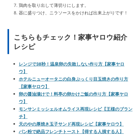
鶏肉を取り出して薄切りにします。
器に盛りつけ、ニラソースをかければ出来上がりです！
こちらもチェック！家事ヤロウ紹介
レシピ
レンジで38秒！温泉卵の失敗しない作り方【家事ヤロ
ウ】
ホテルニューオータニの白身ぷっくり目玉焼きの作り方
【家事ヤロウ】
卵の醤油漬けで！料亭の卵かけご飯の作り方【家事ヤロ
ウ】
モンサンミッシェルオムライス再現レシピ【王様のブラン
チ】
天のやの厚焼き玉子サンド再現レシピ【家事ヤロウ】
パン粉で絶品フレンチトースト【得する人損する人】