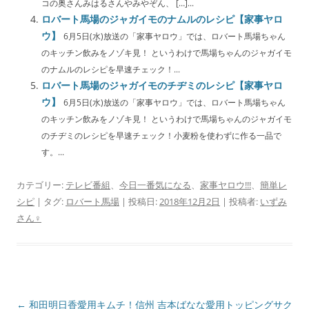
コの奥さんみはるさんやみやぞん、 […]...
ロバート馬場のジャガイモのナムルのレシピ【家事ヤロ
ウ】
6月5日(水)放送の「家事ヤロウ」では、ロバート馬場ちゃん
のキッチン飲みをノゾキ見！ というわけで馬場ちゃんのジャガイモ
のナムルのレシピを早速チェック！...
ロバート馬場のジャガイモのチヂミのレシピ【家事ヤロ
ウ】
6月5日(水)放送の「家事ヤロウ」では、ロバート馬場ちゃん
のキッチン飲みをノゾキ見！ というわけで馬場ちゃんのジャガイモ
のチヂミのレシピを早速チェック！小麦粉を使わずに作る一品で
す。...
カテゴリー:
テレビ番組
、
今日一番気になる
、
家事ヤロウ!!!
、
簡単レ
シピ
| タグ:
ロバート馬場
| 投稿日:
2018年12月2日
|
投稿者:
いずみ
さん♀
投
←
和田明日香愛用キムチ！信州
吉本ばなな愛用トッピングサク