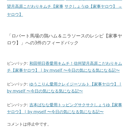
稿
望月高原こだわりキムチ【家事
サクしょうゆ【家事ヤロウ】
→
ナ
ヤロウ】
ビ
ゲ
「
ロバート馬場の鶏ハム＆ニラソースのレシピ【家事ヤ
ー
ロウ】
」への3件のフィードバック
シ
ョ
ン
ピンバック:
和田明日香愛用キムチ！信州望月高原こだわりキム
チ【家事ヤロウ】 | by myself 〜今日の気になる気になる記〜
ピンバック:
ゆうこりん愛用クレイジーソルト【家事ヤロウ】 |
by myself 〜今日の気になる気になる記〜
ピンバック:
吉本ばなな愛用トッピングサクサクしょうゆ【家事
ヤロウ】 | by myself 〜今日の気になる気になる記〜
コメントは停止中です。