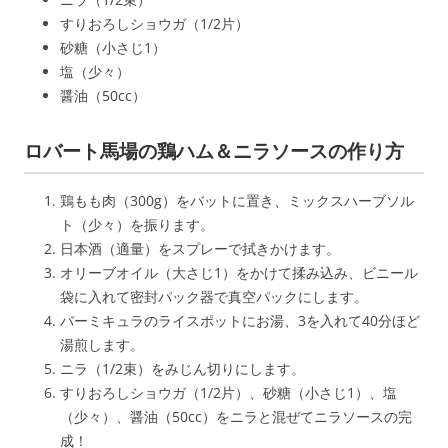
すりおろしショウガ（1/2片）
砂糖（小さじ1）
塩（少々）
醤油（50cc）
ロバート馬場の鶏ハム＆ニラソースの作り方
鶏もも肉（300g）をバットに置き、ミックスハーブソル
ト（少々）を振ります。
日本酒（適量）をスプレーで拭きかけます。
オリーブオイル（大さじ1）をかけて揉み込み、ビニール
袋に入れて密封パック器で真空パックにします。
バーミキュラのライスポットにお湯、3を入れて40分ほど
湯煎します。
ニラ（1/2束）をみじん切りにします。
すりおろしショウガ（1/2片）、砂糖（小さじ1）、塩
（少々）、醤油（50cc）をニラと混ぜてニラソースの完
成！