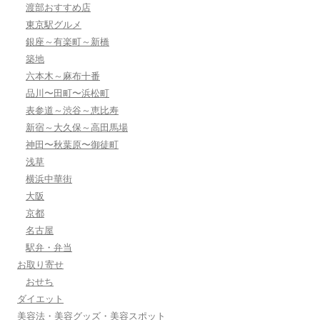
渡部おすすめ店
東京駅グルメ
銀座～有楽町～新橋
築地
六本木～麻布十番
品川〜田町〜浜松町
表参道～渋谷～恵比寿
新宿～大久保～高田馬場
神田〜秋葉原〜御徒町
浅草
横浜中華街
大阪
京都
名古屋
駅弁・弁当
お取り寄せ
おせち
ダイエット
美容法・美容グッズ・美容スポット