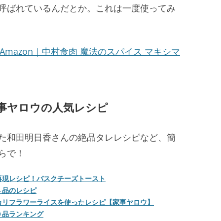
呼ばれているんだとか。これは一度使ってみ
Amazon｜中村食肉 魔法のスパイス マキシマ
事ヤロウの人気レシピ
た和田明日香さんの絶品タレレシピなど、簡
らで！
再現レシピ！バスクチーズトースト
４品のレシピ
カリフラワーライスを使ったレシピ【家事ヤロウ】
０品ランキング