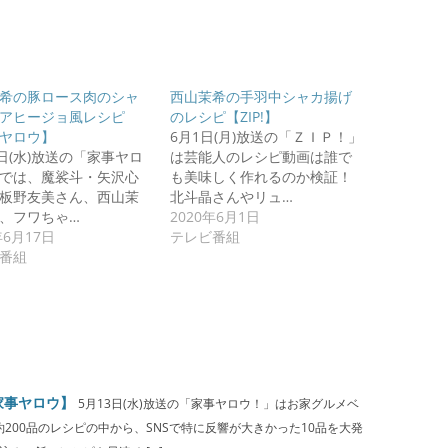
希の豚ロース肉のシャ
西山茉希の手羽中シャカ揚げ
アヒージョ風レシピ
のレシピ【ZIP!】
ヤロウ】
6月1日(月)放送の「ＺＩＰ！」
7日(水)放送の「家事ヤロ
は芸能人のレシピ動画は誰で
では、魔裟斗・矢沢心
も美味しく作れるのか検証！
板野友美さん、西山茉
北斗晶さんやリュ…
、フワちゃ…
2020年6月1日
年6月17日
テレビ番組
番組
家事ヤロウ】
5月13日(水)放送の「家事ヤロウ！」はお家グルメベ
200品のレシピの中から、SNSで特に反響が大きかった10品を大発