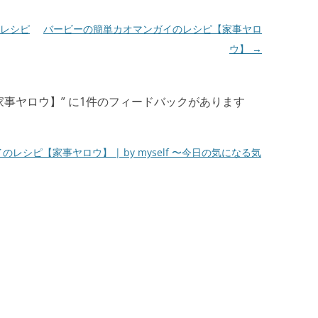
レシピ
バービーの簡単カオマンガイのレシピ【家事ヤロ
ウ】
→
家事ヤロウ】
” に1件のフィードバックがあります
レシピ【家事ヤロウ】 | by myself 〜今日の気になる気