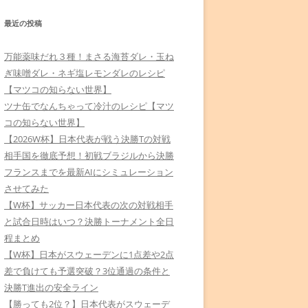
最近の投稿
万能薬味だれ３種！まさる海苔ダレ・玉ね
ぎ味噌ダレ・ネギ塩レモンダレのレシピ
【マツコの知らない世界】
ツナ缶でなんちゃって冷汁のレシピ【マツ
コの知らない世界】
【2026W杯】日本代表が戦う決勝Tの対戦
相手国を徹底予想！初戦ブラジルから決勝
フランスまでを最新AIにシミュレーション
させてみた
【W杯】サッカー日本代表の次の対戦相手
と試合日時はいつ？決勝トーナメント全日
程まとめ
【W杯】日本がスウェーデンに1点差や2点
差で負けても予選突破？3位通過の条件と
決勝T進出の安全ライン
【勝っても2位？】日本代表がスウェーデ