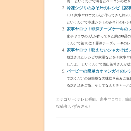
表！ というわけで海苔とベーコンの炊き込み
冷凍シジミのみそ汁のレシピ【家
10！家事ヤロウの3人が作ってきた約20
というわけで冷凍シジミのみそ汁のレシピ
家事ヤロウ！罪深チーズケーキの
家事ヤロウの3人が作ってきた約200品
うわけで第10位！罪深チーズケーキのレシピ
家事ヤロウ！映えないシャカそば
放送されたレシピや家電などを＃家事ヤ
したよ。 というわけで西山茉希さんが披露
バービーの簡単カオマンガイのレ
て炊くだけの超簡単な美味炊き込みご飯
る炊き込みご飯、そしてなんとチャーハンま
カテゴリー:
テレビ番組
、
家事ヤロウ!!!
、
簡
投稿者:
いずみさん♀