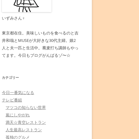
いずみさん♀
東京都在住。美味しいものを食べるのと吉
井和哉とMUSEが大好きな30代主婦。娘2
人と夫一匹と生活中。蕎麦打ち講師もやっ
てます。今日もブログがんばるゾ〜☆
カテゴリー
今日一番気になる
テレビ番組
マツコの知らない世界
嵐にしやがれ
満天☆青空レストラン
人生最高レストラン
孤独のグルメ