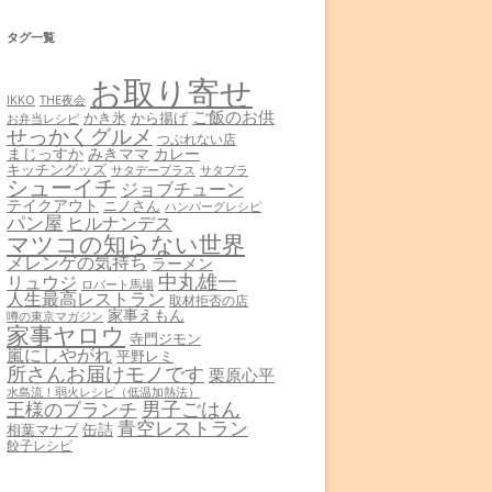
タグ一覧
お取り寄せ
THE夜会
IKKO
ご飯のお供
かき氷
から揚げ
お弁当レシピ
せっかくグルメ
つぶれない店
まじっすか
みきママ
カレー
キッチングッズ
サタデープラス
サタプラ
シューイチ
ジョブチューン
テイクアウト
ニノさん
ハンバーグレシピ
パン屋
ヒルナンデス
マツコの知らない世界
メレンゲの気持ち
ラーメン
中丸雄一
リュウジ
ロバート馬場
人生最高レストラン
取材拒否の店
家事えもん
噂の東京マガジン
家事ヤロウ
寺門ジモン
嵐にしやがれ
平野レミ
所さんお届けモノです
栗原心平
水島流！弱火レシピ（低温加熱法）
男子ごはん
王様のブランチ
青空レストラン
缶詰
相葉マナブ
餃子レシピ