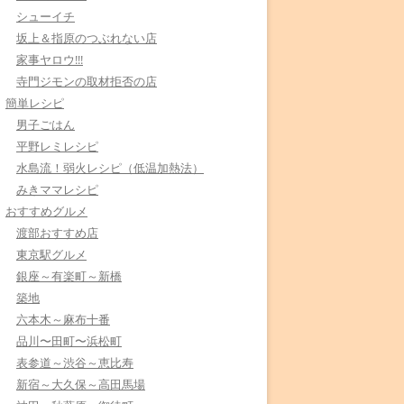
シューイチ
坂上＆指原のつぶれない店
家事ヤロウ!!!
寺門ジモンの取材拒否の店
簡単レシピ
男子ごはん
平野レミレシピ
水島流！弱火レシピ（低温加熱法）
みきママレシピ
おすすめグルメ
渡部おすすめ店
東京駅グルメ
銀座～有楽町～新橋
築地
六本木～麻布十番
品川〜田町〜浜松町
表参道～渋谷～恵比寿
新宿～大久保～高田馬場