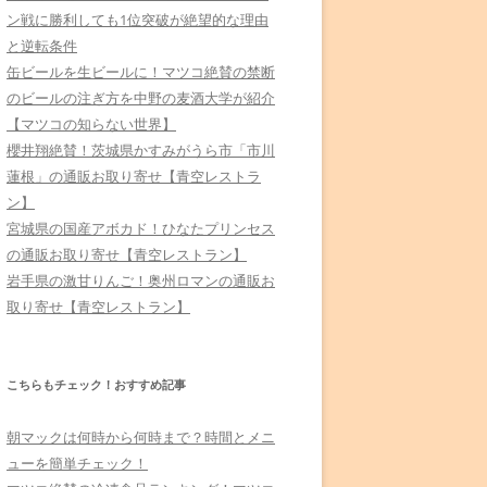
ン戦に勝利しても1位突破が絶望的な理由
と逆転条件
缶ビールを生ビールに！マツコ絶賛の禁断
のビールの注ぎ方を中野の麦酒大学が紹介
【マツコの知らない世界】
櫻井翔絶賛！茨城県かすみがうら市「市川
蓮根」の通販お取り寄せ【青空レストラ
ン】
宮城県の国産アボカド！ひなたプリンセス
の通販お取り寄せ【青空レストラン】
岩手県の激甘りんご！奥州ロマンの通販お
取り寄せ【青空レストラン】
こちらもチェック！おすすめ記事
朝マックは何時から何時まで？時間とメニ
ューを簡単チェック！