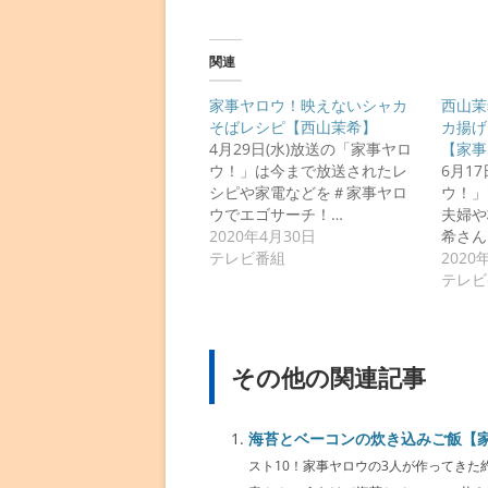
関連
家事ヤロウ！映えないシャカ
西山茉
そばレシピ【西山茉希】
カ揚げ
4月29日(水)放送の「家事ヤロ
【家事
ウ！」は今まで放送されたレ
6月1
シピや家電などを＃家事ヤロ
ウ！」
ウでエゴサーチ！…
夫婦や
2020年4月30日
希さん
テレビ番組
2020
テレビ
その他の関連記事
海苔とベーコンの炊き込みご飯【
スト10！家事ヤロウの3人が作ってきた約