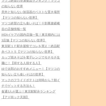
マツコ絶賛の冷凍食品ランキング！マツコ
の知らない世界
意外と知らない加湿器のベストな置き場所
【マツコの知らない世界】
マツコ絶賛の立ち食いそば！十割蕎麦嵯峨
谷の店舗情報一覧
IKEAイケアの国内店舗一覧！東京都内には
3店舗【マツコの知らない世界】
東京駅１Ｆ駅弁屋祭でコレを買え！絶品駅
弁ベスト５【マツコの知らない世界】
カップ焼きそばを電子レンジでモチモチ生
麺に！【得する人損する人】
ゆで太郎のおすすめメニュー！【マツコの
知らない立ち食いそばの世界】
マックのフライドポテトは何時から？朝イ
チでゲットする方法も！
食通3人が選ぶ！東京駅駅弁ランキング
【アド街ック天国】