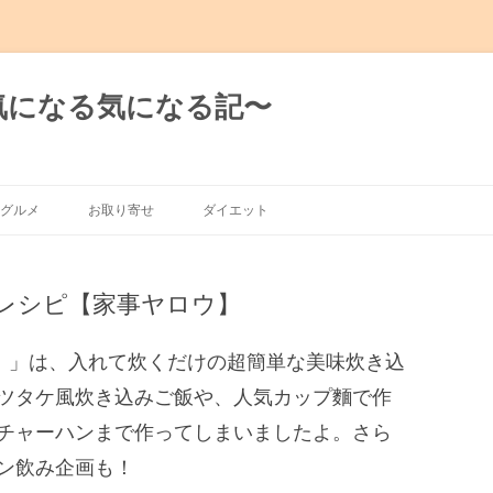
日の気になる気になる記〜
グルメ
お取り寄せ
ダイエット
グルメ
レシピ【家事ヤロウ】
有楽町～新橋
～渋谷～恵比寿
ウ！」は、入れて炊くだけの超簡単な美味炊き込
ツタケ風炊き込みご飯や、人気カップ麵で作
～麻布十番
チャーハンまで作ってしまいましたよ。さら
ン飲み企画も！