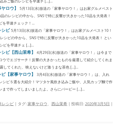
ご飯のレシピを早速チ […]...
事ヤロウ】
5月13日(水)放送の「家事ヤロウ！」はお家グルメベスト
0品のレシピの中から、SNSで特に反響が大きかった10品を大発表！
を早速チェック！...
レシピ
5月13日(水)放送の「家事ヤロウ！」はお家グルメベスト10！
のレシピの中から、SNSで特に反響が大きかった10品を大発表！ とい
を早速チェ […]...
レシピ【西山茉希】
4月29日(水)放送の「家事ヤロウ！」は今まで
ロウでエゴサーチ！反響の大きかったものを厳選して紹介してくれま
してくれた、映えないけど激うまな茶色 […]...
シピ【家事ヤロウ】
3月4日(水)放送の「家事ヤロウ！」は、入れ
レシピ５選を大紹介！マツタケ風炊き込みご飯や、人気カップ麵で作
で作ってしまいましたよ。さらにバービー […]...
単レシピ
| タグ:
家事ヤロウ
、
西山茉希
| 投稿日:
2020年3月5日
|