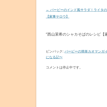
投
←
バービーのインド風サラダ！ライタの
稿
【家事ヤロウ】
ナ
ビ
“
西山茉希のシャカそばのレシピ【
ゲ
ー
シ
ピンバック:
バービーの簡単カオマンガイの
ョ
になる記〜
ン
コメントは停止中です。