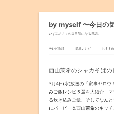
コ
ン
テ
by myself 〜今
ン
ツ
へ
いずみさん♀の毎日気になる日記。
ス
キ
ッ
プ
テレビ番組
簡単レシピ
おすすめ
マツコの知らない世界
みきママのレシピ
東京駅
西山茉希のシャカそばの
満天☆青空レストラン
水島流！弱火レシピ
銀座～
人生最高レストラン
平野レミレシピ
表参道
3月4日(水)放送の「家事ヤロ
みご飯レシピ５選を大紹介！マ
孤独のグルメ
男子ごはん
六本木
る炊き込みご飯、そしてなんと
にバービー＆西山茉希のキッチ