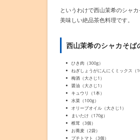
というわけで西山茉希のシャカ
美味しい絶品茶色料理です。
西山茉希のシャカそば
ひき肉（300g）
ねぎしょうがにんにくミックス（1
梅酒（大さじ1）
醤油（大さじ1）
キュウリ（1本）
水菜（100g）
オリーブオイル（大さじ1）
まいたけ（170g）
椎茸（3個）
お蕎麦（2袋）
プチトマト（3個）