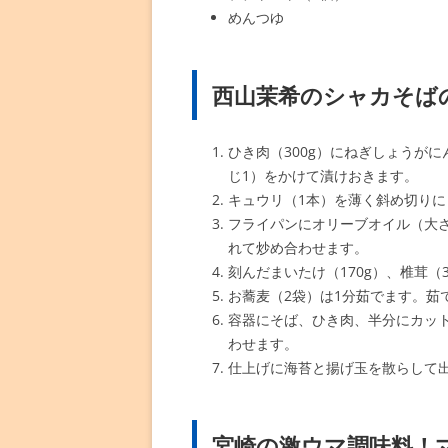
めんつゆ
西山茉希のシャカそば
ひき肉（300g）にねぎしょうがに
じ1）をかけて漬けおきます。
キュウリ（1本）を薄く斜め切りに
フライパンにオリーブオイル（大
れて炒め合わせます。
刻んだまいたけ（170g）、椎茸
お蕎麦（2袋）は1分茹でます。茹
容器にそば、ひき肉、半分にカッ
わせます。
仕上げに海苔と揚げ玉を散らして
宮崎の激ウマ調味料！