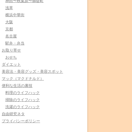
神田〜秋葉原〜御徒町
浅草
横浜中華街
大阪
京都
名古屋
駅弁・弁当
お取り寄せ
おせち
ダイエット
美容法・美容グッズ・美容スポット
マック（マクドナルド）
便利な生活の裏技
料理のライフハック
掃除のライフハック
洗濯のライフハック
自由研究ネタ
プライバシーポリシー