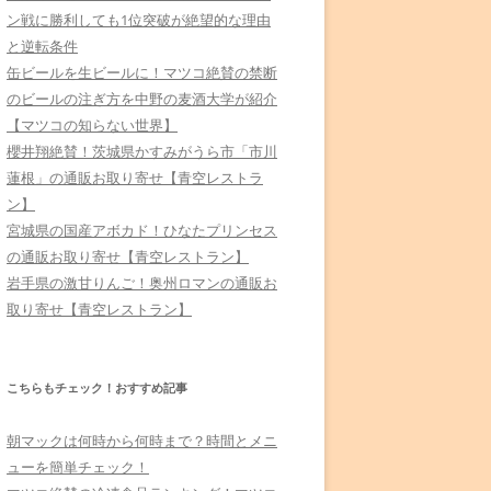
ン戦に勝利しても1位突破が絶望的な理由
と逆転条件
缶ビールを生ビールに！マツコ絶賛の禁断
のビールの注ぎ方を中野の麦酒大学が紹介
【マツコの知らない世界】
櫻井翔絶賛！茨城県かすみがうら市「市川
蓮根」の通販お取り寄せ【青空レストラ
ン】
宮城県の国産アボカド！ひなたプリンセス
の通販お取り寄せ【青空レストラン】
岩手県の激甘りんご！奥州ロマンの通販お
取り寄せ【青空レストラン】
こちらもチェック！おすすめ記事
朝マックは何時から何時まで？時間とメニ
ューを簡単チェック！