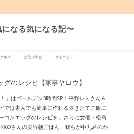
日の気になる気になる記〜
グルメ
お取り寄せ
ダイエット
グルメ
ッグのレシピ【家事ヤロウ】
有楽町～新橋
～渋谷～恵比寿
ロウ！」はゴールデン3時間SP！平野レミさん＆
ピでは素人でも簡単に作れる炊きたてご飯に
～麻布十番
ーコンエッグのレシピを、さらに女優・松雪
IKKOさんの美容朝ごはん、我らが中丸君のわ