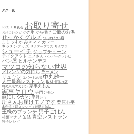
タグ一覧
お取り寄せ
THE夜会
IKKO
ご飯のお供
かき氷
から揚げ
お弁当レシピ
せっかくグルメ
つぶれない店
まじっすか
みきママ
カレー
キッチングッズ
サタデープラス
サタプラ
シューイチ
ジョブチューン
テイクアウト
ニノさん
ハンバーグレシピ
パン屋
ヒルナンデス
マツコの知らない世界
メレンゲの気持ち
ラーメン
中丸雄一
リュウジ
ロバート馬場
人生最高レストラン
取材拒否の店
家事えもん
噂の東京マガジン
家事ヤロウ
寺門ジモン
嵐にしやがれ
平野レミ
所さんお届けモノです
栗原心平
水島流！弱火レシピ（低温加熱法）
男子ごはん
王様のブランチ
青空レストラン
缶詰
相葉マナブ
餃子レシピ