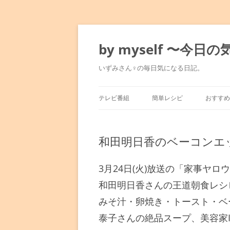
コ
ン
テ
by myself 〜今
ン
ツ
へ
いずみさん♀の毎日気になる日記。
ス
キ
ッ
プ
テレビ番組
簡単レシピ
おすすめ
マツコの知らない世界
みきママのレシピ
東京駅
和田明日香のベーコンエ
満天☆青空レストラン
水島流！弱火レシピ
銀座～
人生最高レストラン
平野レミレシピ
表参道
3月24日(火)放送の「家事ヤ
和田明日香さんの王道朝食レシ
孤独のグルメ
男子ごはん
六本木
みそ汁・卵焼き・トースト・ベ
泰子さんの絶品スープ、美容家