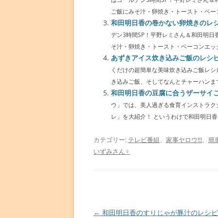
ご飯にみそ汁・卵焼き・トースト・ベーコン
和田明日香の巻かない卵焼きのレ
デン3時間SP！平野レミさん＆和田明
そ汁・卵焼き・トースト・ベーコンエッグの
あずきアイス炊き込みご飯のレシ
くだけの超簡単な美味炊き込みご飯レシ
き込みご飯、そしてなんとチャーハンまで作
和田明日香の豆腐に合うザーサイ
ウ」では、美人過ぎる食育インストラク
レ」を大紹介！ というわけで和田明日香さ
カテゴリー:
テレビ番組
、
家事ヤロウ!!!
、
簡
いずみさん♀
投
←
和田明日香のすりじゃが豚汁のレシピ