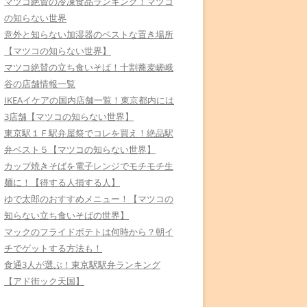
マツコ絶賛の冷凍食品ランキング！マツコ
の知らない世界
意外と知らない加湿器のベストな置き場所
【マツコの知らない世界】
マツコ絶賛の立ち食いそば！十割蕎麦嵯峨
谷の店舗情報一覧
IKEAイケアの国内店舗一覧！東京都内には
3店舗【マツコの知らない世界】
東京駅１Ｆ駅弁屋祭でコレを買え！絶品駅
弁ベスト５【マツコの知らない世界】
カップ焼きそばを電子レンジでモチモチ生
麺に！【得する人損する人】
ゆで太郎のおすすめメニュー！【マツコの
知らない立ち食いそばの世界】
マックのフライドポテトは何時から？朝イ
チでゲットする方法も！
食通3人が選ぶ！東京駅駅弁ランキング
【アド街ック天国】