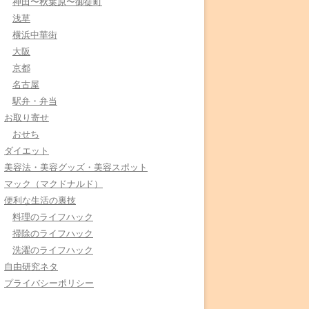
神田〜秋葉原〜御徒町
浅草
横浜中華街
大阪
京都
名古屋
駅弁・弁当
お取り寄せ
おせち
ダイエット
美容法・美容グッズ・美容スポット
マック（マクドナルド）
便利な生活の裏技
料理のライフハック
掃除のライフハック
洗濯のライフハック
自由研究ネタ
プライバシーポリシー