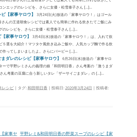
エッグのレシピを、さらに女優・松雪泰子さん […]...
シピ【家事ヤロウ】
3月24日(火)放送の「家事ヤロウ！」はゴール
日香さんの王道朝食レシピでは素人でも簡単に作れる炊きたてご飯にみ
レシピを、さらに女優・松雪泰子さん […]...
ピ【家事ヤロウ】
3月4日(水)放送の「家事ヤロウ！」は、入れて炊
ピ５選を大紹介！マツタケ風炊き込みご飯や、人気カップ麵で作る炊
ってしまいましたよ。さらにバービー […]...
ごまダレのレシピ【家事ヤロウ】
6月26日(水)放送の「家事ヤロ
ターで平野レミさんの義理の娘「和田明日香」さん考案の「激うまダ
ん考案の豆腐に合う新しいタレ「ザーサイごまダレ」の […]...
単レシピ
| タグ:
和田明日香
| 投稿日:
2020年3月24日
|
投稿者:
【家事ヤ
平野レミ&和田明日香の野菜スープのレシピ【家