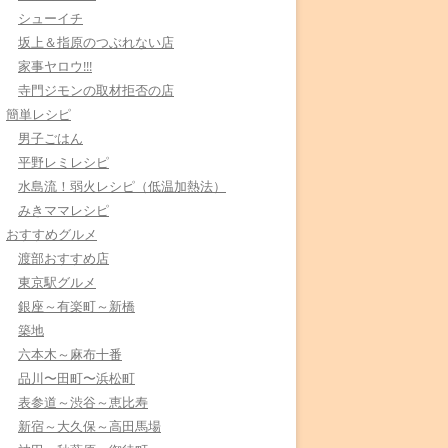
シューイチ
坂上＆指原のつぶれない店
家事ヤロウ!!!
寺門ジモンの取材拒否の店
簡単レシピ
男子ごはん
平野レミレシピ
水島流！弱火レシピ（低温加熱法）
みきママレシピ
おすすめグルメ
渡部おすすめ店
東京駅グルメ
銀座～有楽町～新橋
築地
六本木～麻布十番
品川〜田町〜浜松町
表参道～渋谷～恵比寿
新宿～大久保～高田馬場