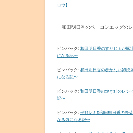
稿
ロウ】
ナ
ビ
「
和田明日香のベーコンエッグのレ
ゲ
ー
シ
ピンバック:
和田明日香のすりじゃが豚汁の
ョ
になる記〜
ン
ピンバック:
和田明日香の巻かない卵焼きの
になる記〜
ピンバック:
和田明日香の焼き鮭のレシピ【家
記〜
ピンバック:
平野レミ&和田明日香の野菜スー
なる気になる記〜