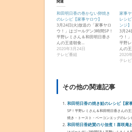
関連
和田明日香の巻かない卵焼き
家事ヤ
のレシピ【家事ヤロウ】
レシピ
3月24日(火)放送の「家事ヤロ
ンジ】
ウ！」はゴールデン3時間SP！
3月2
平野レミさん＆和田明日香さ
ウ！」
んの王道朝食…
平野レ
2020年3月24日
んの王
テレビ番組
2020
テレビ
その他の関連記事
和田明日香の焼き鮭のレシピ【家
SP！平野レミさん＆和田明日香さんの
焼き・トースト・ベーコンエッグのレシピを
和田明日香絶賛のり佃煮！喜咲庵
はゴールデン3時間SP！平野レミさん