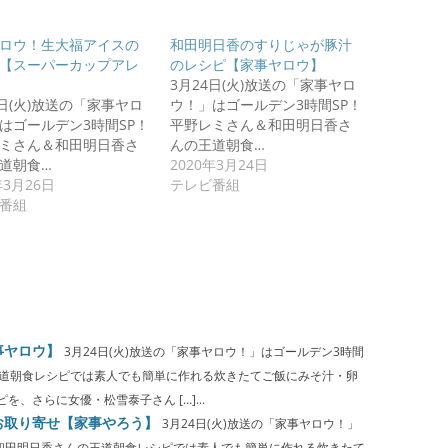
ロウ！生大福アイスの
和田明日香のすりじゃが豚汁
【スーパーカップアレ
のレシピ【家事ヤロウ】
3月24日(火)放送の「家事ヤロ
4日(火)放送の「家事ヤロ
ウ！」はゴールデン3時間SP！
はゴールデン3時間SP！
平野レミさん＆和田明日香さ
ミさん＆和田明日香さ
んの王道朝食…
道朝食…
2020年3月24日
年3月26日
テレビ番組
番組
事ヤロウ】
3月24日(火)放送の「家事ヤロウ！」はゴールデン3時間
王道朝食レシピでは素人でも簡単に作れる炊きたてご飯にみそ汁・卵
、さらに女優・松雪泰子さん […]...
お取り寄せ【家事やろう】
3月24日(火)放送の「家事ヤロウ！」
＆和田明日香さんの王道朝食レシピでは素人でも簡単に作れる炊きたて