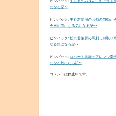
ピンバック:
中丸君のみりん生キャラメルの
になる記〜
ピンバック:
中丸君愛用のお鍋の自動かき混
今日の気になる気になる記〜
ピンバック:
松丸君絶賛の馬刺しお取り寄せ
なる気になる記〜
ピンバック:
ロバート馬場のアレンジ辛子レ
になる気になる記〜
コメントは停止中です。