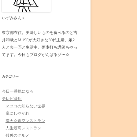
いずみさん♀
東京都在住。美味しいものを食べるのと吉
井和哉とMUSEが大好きな30代主婦。娘2
人と夫一匹と生活中。蕎麦打ち講師もやっ
てます。今日もブログがんばるゾ〜☆
カテゴリー
今日一番気になる
テレビ番組
マツコの知らない世界
嵐にしやがれ
満天☆青空レストラン
人生最高レストラン
孤独のグルメ