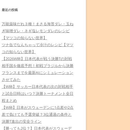
最近の投稿
万能薬味だれ３種！まさる海苔ダレ・玉ね
ぎ味噌ダレ・ネギ塩レモンダレのレシピ
【マツコの知らない世界】
ツナ缶でなんちゃって冷汁のレシピ【マツ
コの知らない世界】
【2026W杯】日本代表が戦う決勝Tの対戦
相手国を徹底予想！初戦ブラジルから決勝
フランスまでを最新AIにシミュレーション
させてみた
【W杯】サッカー日本代表の次の対戦相手
と試合日時はいつ？決勝トーナメント全日
程まとめ
【W杯】日本がスウェーデンに1点差や2点
差で負けても予選突破？3位通過の条件と
決勝T進出の安全ライン
【勝っても2位？】日本代表がスウェーデ