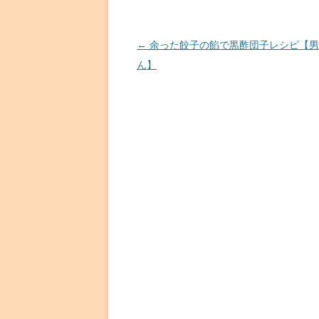
投
←
余った餃子の餡で黒酢団子レシピ【男
稿
ん】
ナ
ビ
ゲ
ー
シ
ョ
ン