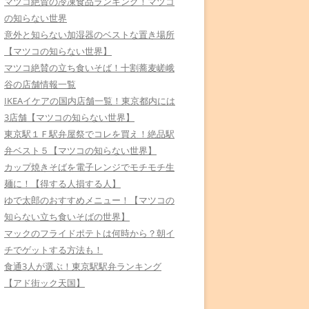
マツコ絶賛の冷凍食品ランキング！マツコ
の知らない世界
意外と知らない加湿器のベストな置き場所
【マツコの知らない世界】
マツコ絶賛の立ち食いそば！十割蕎麦嵯峨
谷の店舗情報一覧
IKEAイケアの国内店舗一覧！東京都内には
3店舗【マツコの知らない世界】
東京駅１Ｆ駅弁屋祭でコレを買え！絶品駅
弁ベスト５【マツコの知らない世界】
カップ焼きそばを電子レンジでモチモチ生
麺に！【得する人損する人】
ゆで太郎のおすすめメニュー！【マツコの
知らない立ち食いそばの世界】
マックのフライドポテトは何時から？朝イ
チでゲットする方法も！
食通3人が選ぶ！東京駅駅弁ランキング
【アド街ック天国】