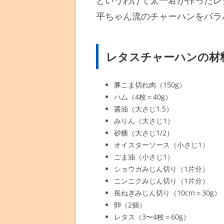
というわけで太一君が作ったレ
平ちゃん流のチャーハンをパラ
レタスチャーハンの材
豚こま切れ肉（150g）
ハム（4枚＝40g）
醤油（大さじ1.5）
みりん（大さじ1）
砂糖（大さじ1/2）
オイスターソース（小さじ1）
ごま油（小さじ1）
ショウガみじん切り（1片分）
ニンニクみじん切り（1片分）
長ねぎみじん切り（10cm＝30g）
卵（2個）
レタス（3〜4枚＝60g）