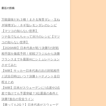
最近の投稿
万能薬味だれ３種！まさる海苔ダレ・玉ね
ぎ味噌ダレ・ネギ塩レモンダレのレシピ
【マツコの知らない世界】
ツナ缶でなんちゃって冷汁のレシピ【マツ
コの知らない世界】
【2026W杯】日本代表が戦う決勝Tの対戦
相手国を徹底予想！初戦ブラジルから決勝
フランスまでを最新AIにシミュレーション
させてみた
【W杯】サッカー日本代表の次の対戦相手
と試合日時はいつ？決勝トーナメント全日
程まとめ
【W杯】日本がスウェーデンに1点差や2点
差で負けても予選突破？3位通過の条件と
決勝T進出の安全ライン
【勝っても2位？】日本代表がスウェーデ