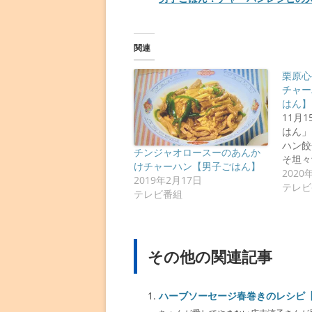
関連
栗原心
チャー
はん】
11月
はん」
ハン餃
チンジャオロースーのあんか
そ坦々
けチャーハン【男子ごはん】
2020
2019年2月17日
テレビ
テレビ番組
その他の関連記事
ハーブソーセージ春巻きのレシピ