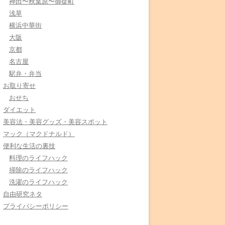
神田〜秋葉原〜御徒町
浅草
横浜中華街
大阪
京都
名古屋
駅弁・弁当
お取り寄せ
おせち
ダイエット
美容法・美容グッズ・美容スポット
マック（マクドナルド）
便利な生活の裏技
料理のライフハック
掃除のライフハック
洗濯のライフハック
自由研究ネタ
プライバシーポリシー