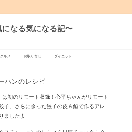
日の気になる気になる記〜
グルメ
お取り寄せ
ダイエット
グルメ
ーハンのレシピ
有楽町～新橋
～渋谷～恵比寿
ん」は初のリモート収録！心平ちゃんがリモート
餃子、さらに余った餃子の皮＆餡で作るアレ
～麻布十番
りましたよ。