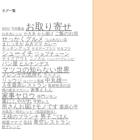
タグ一覧
お取り寄せ
THE夜会
IKKO
ご飯のお供
かき氷
から揚げ
お弁当レシピ
せっかくグルメ
つぶれない店
まじっすか
みきママ
カレー
キッチングッズ
サタデープラス
サタプラ
シューイチ
ジョブチューン
テイクアウト
ニノさん
ハンバーグレシピ
パン屋
ヒルナンデス
マツコの知らない世界
メレンゲの気持ち
ラーメン
中丸雄一
リュウジ
ロバート馬場
人生最高レストラン
取材拒否の店
家事えもん
噂の東京マガジン
家事ヤロウ
寺門ジモン
嵐にしやがれ
平野レミ
所さんお届けモノです
栗原心平
水島流！弱火レシピ（低温加熱法）
男子ごはん
王様のブランチ
青空レストラン
缶詰
相葉マナブ
餃子レシピ