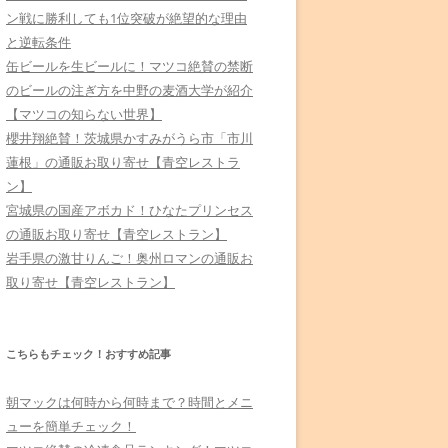
ン戦に勝利しても1位突破が絶望的な理由
と逆転条件
缶ビールを生ビールに！マツコ絶賛の禁断
のビールの注ぎ方を中野の麦酒大学が紹介
【マツコの知らない世界】
櫻井翔絶賛！茨城県かすみがうら市「市川
蓮根」の通販お取り寄せ【青空レストラ
ン】
宮城県の国産アボカド！ひなたプリンセス
の通販お取り寄せ【青空レストラン】
岩手県の激甘りんご！奥州ロマンの通販お
取り寄せ【青空レストラン】
こちらもチェック！おすすめ記事
朝マックは何時から何時まで？時間とメニ
ューを簡単チェック！