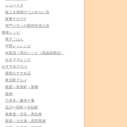
シューイチ
坂上＆指原のつぶれない店
家事ヤロウ!!!
寺門ジモンの取材拒否の店
簡単レシピ
男子ごはん
平野レミレシピ
水島流！弱火レシピ（低温加熱法）
みきママレシピ
おすすめグルメ
渡部おすすめ店
東京駅グルメ
銀座～有楽町～新橋
築地
六本木～麻布十番
品川〜田町〜浜松町
表参道～渋谷～恵比寿
新宿～大久保～高田馬場