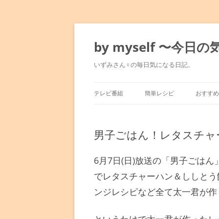
コ
ン
テ
by myself 〜今
ン
ツ
へ
いずみさん♀の毎日気になる日記。
ス
キ
ッ
プ
テレビ番組
簡単レシピ
おすすめ
マツコの知らない世界
みきママのレシピ
東京駅
男子ごはん！レタスチャ
満天☆青空レストラン
水島流！弱火レシピ
銀座～
人生最高レストラン
平野レミレシピ
表参道
6月7日(日)放送の「男子ごは
でレタスチャーハン＆ししとう
孤独のグルメ
男子ごはん
六本木
ンジレシピなど全て太一君が作