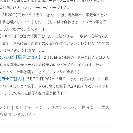
登場！ひな祭りにも楽しめるパーティメニュー3品のレシピを紹介し
特製のカリッとジューシーなハーブ […]...
】
8月20日(日)放送の「男子ごはん」では、黒酢豚の中華定食！とい
酢豚を紹介してくれました。 そして付け合わせは「チンゲン菜と干
けなので、とても […]...
ピ
6月7日(日)放送の「男子ごはん」は初のリモート収録！心平ちゃん
う餃子、さらに余った餃子の皮＆餡で作るアレンジレシピなど全て太
餃子のレシピを早 […]...
のレシピ【男子ごはん】
2月17日(日)放送の「男子ごはん」は大人
平ちゃん渾身のチャーハン＆餃子のレシピを紹介してくれましたよ。
ック！牡蠣は蒸すことでプリップリの食感 […]...
【男子ごはん】
6月7日(日)放送の「男子ごはん」は初のリモート収
ーハン＆ししとう餃子、さらに余った餃子の皮＆餡で作るアレンジレ
うわけで余った餃子の餡で黒酢団子 […]...
レシピ
| タグ:
チャーハン
、
レタスチャーハン
、
国分太一
、
栗原
投稿者:
いずみさん♀