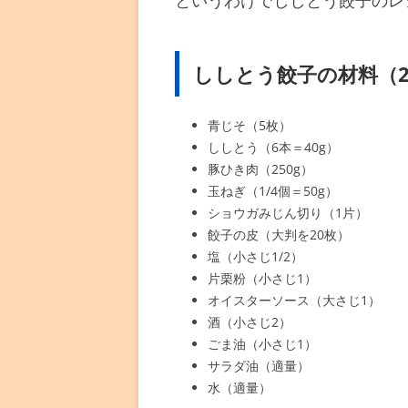
というわけでししとう餃子のレ
ししとう餃子の材料（2
青じそ（5枚）
ししとう（6本＝40g）
豚ひき肉（250g）
玉ねぎ（1/4個＝50g）
ショウガみじん切り（1片）
餃子の皮（大判を20枚）
塩（小さじ1/2）
片栗粉（小さじ1）
オイスターソース（大さじ1）
酒（小さじ2）
ごま油（小さじ1）
サラダ油（適量）
水（適量）