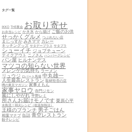
タグ一覧
お取り寄せ
THE夜会
IKKO
ご飯のお供
かき氷
から揚げ
お弁当レシピ
せっかくグルメ
つぶれない店
まじっすか
みきママ
カレー
キッチングッズ
サタデープラス
サタプラ
シューイチ
ジョブチューン
テイクアウト
ニノさん
ハンバーグレシピ
パン屋
ヒルナンデス
マツコの知らない世界
メレンゲの気持ち
ラーメン
中丸雄一
リュウジ
ロバート馬場
人生最高レストラン
取材拒否の店
家事えもん
噂の東京マガジン
家事ヤロウ
寺門ジモン
嵐にしやがれ
平野レミ
所さんお届けモノです
栗原心平
水島流！弱火レシピ（低温加熱法）
男子ごはん
王様のブランチ
青空レストラン
缶詰
相葉マナブ
餃子レシピ