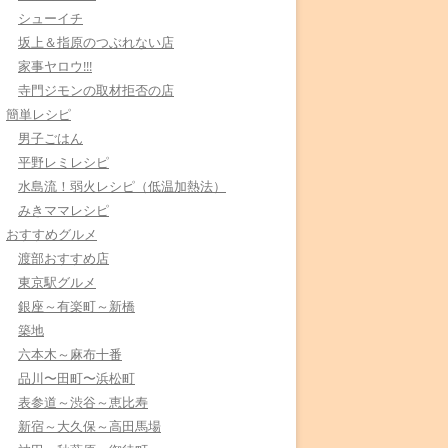
シューイチ
坂上＆指原のつぶれない店
家事ヤロウ!!!
寺門ジモンの取材拒否の店
簡単レシピ
男子ごはん
平野レミレシピ
水島流！弱火レシピ（低温加熱法）
みきママレシピ
おすすめグルメ
渡部おすすめ店
東京駅グルメ
銀座～有楽町～新橋
築地
六本木～麻布十番
品川〜田町〜浜松町
表参道～渋谷～恵比寿
新宿～大久保～高田馬場