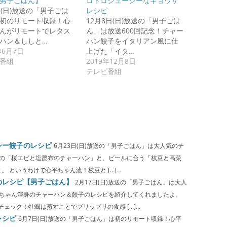
男子ごはん】
ロトロジューシーなギョウザ
日(日)放送の「男子ごは
レシピ
初のリモート収録！心
12月8日(日)放送の「男子ごは
んがリモートでレタス
ん」は放送600回記念！チャー
ハン＆ししと…
ハン餃子をイタリアン風に仕
年6月7日
上げた「イタ…
番組
2019年12月8日
テレビ番組
シー餃子のレシピ
6月23日(日)放送の「男子ごはん」は大人気のチ
風の「桜エビと塩昆布のチャーハン」と、ビールに合う「枝豆と高菜
というわけで心平ちゃん流！枝豆と […]...
のレシピ【男子ごはん】
2月17日(日)放送の「男子ごはん」は大人
平ちゃん渾身のチャーハン＆餃子のレシピを紹介してくれましたよ。
ック！牡蠣は蒸すことでプリップリの食感 […]...
レシピ
6月7日(日)放送の「男子ごはん」は初のリモート収録！心平