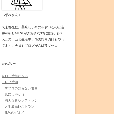
いずみさん♀
東京都在住。美味しいものを食べるのと吉
井和哉とMUSEが大好きな30代主婦。娘2
人と夫一匹と生活中。蕎麦打ち講師もやっ
てます。今日もブログがんばるゾ〜☆
カテゴリー
今日一番気になる
テレビ番組
マツコの知らない世界
嵐にしやがれ
満天☆青空レストラン
人生最高レストラン
孤独のグルメ