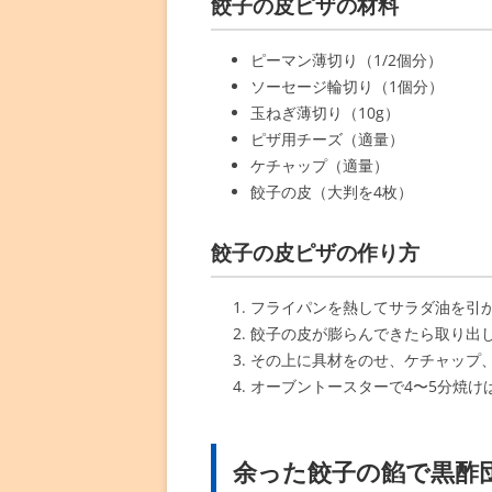
餃子の皮ピザの材料
ピーマン薄切り（1/2個分）
ソーセージ輪切り（1個分）
玉ねぎ薄切り（10g）
ピザ用チーズ（適量）
ケチャップ（適量）
餃子の皮（大判を4枚）
餃子の皮ピザの作り方
フライパンを熱してサラダ油を引
餃子の皮が膨らんできたら取り出
その上に具材をのせ、ケチャップ
オーブントースターで4〜5分焼け
余った餃子の餡で黒酢