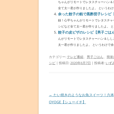
ちゃんがリモートでレタスチャーハン＆
全て太一君が作りましたよ。 というわけで太
余った餃子の餡で黒酢団子レシピ
録！心平ちゃんがリモートでレタスチャ
シピなど全て太一君が作りましたよ。 とい
餃子の皮ピザのレシピ【男子ごは
んがリモートでレタスチャーハン＆しし
太一君が作りましたよ。 というわけで余った
カテゴリー:
テレビ番組
、
男子ごはん
、
簡単
シピ
| 投稿日:
2020年6月7日
|
投稿者:
いず
投
←
たい焼きのようなお魚スイーツ！六本
稿
OYOGE【シューイチ】
ナ