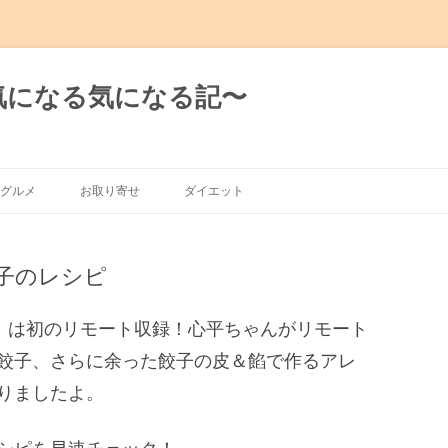
日の気になる気になる記〜
グルメ
お取り寄せ
ダイエット
グルメ
子のレシピ
有楽町～新橋
～渋谷～恵比寿
ん」は初のリモート収録！心平ちゃんがリモート
餃子、さらに余った餃子の皮＆餡で作るアレ
～麻布十番
りましたよ。