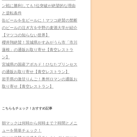
ン戦に勝利しても1位突破が絶望的な理由
と逆転条件
缶ビールを生ビールに！マツコ絶賛の禁断
のビールの注ぎ方を中野の麦酒大学が紹介
【マツコの知らない世界】
櫻井翔絶賛！茨城県かすみがうら市「市川
蓮根」の通販お取り寄せ【青空レストラ
ン】
宮城県の国産アボカド！ひなたプリンセス
の通販お取り寄せ【青空レストラン】
岩手県の激甘りんご！奥州ロマンの通販お
取り寄せ【青空レストラン】
こちらもチェック！おすすめ記事
朝マックは何時から何時まで？時間とメニ
ューを簡単チェック！