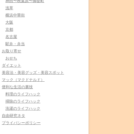
神田〜秋葉原〜御徒町
浅草
横浜中華街
大阪
京都
名古屋
駅弁・弁当
お取り寄せ
おせち
ダイエット
美容法・美容グッズ・美容スポット
マック（マクドナルド）
便利な生活の裏技
料理のライフハック
掃除のライフハック
洗濯のライフハック
自由研究ネタ
プライバシーポリシー