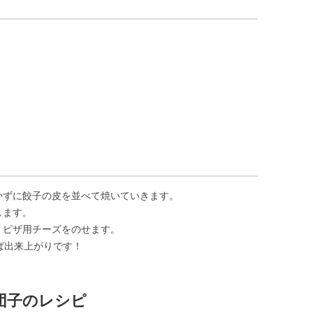
かずに餃子の皮を並べて焼いていきます。
します。
、ピザ用チーズをのせます。
ば出来上がりです！
団子のレシピ