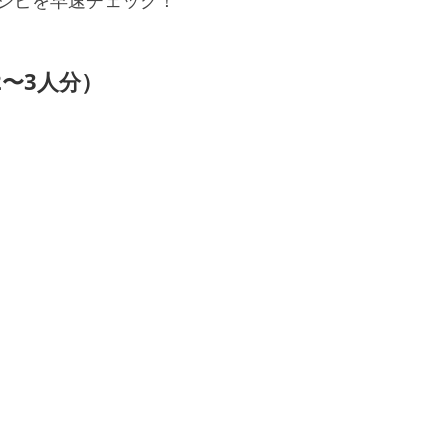
シピを早速チェック！
〜3人分）