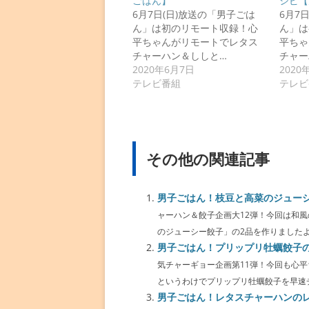
ごはん】
シピ【
6月7日(日)放送の「男子ごは
6月7
ん」は初のリモート収録！心
ん」は
平ちゃんがリモートでレタス
平ちゃ
チャーハン＆ししと…
チャー
2020年6月7日
2020
テレビ番組
テレビ
その他の関連記事
男子ごはん！枝豆と高菜のジュー
ャーハン＆餃子企画大12弾！今回は和
のジューシー餃子」の2品を作りましたよ。 
男子ごはん！プリップリ牡蠣餃子
気チャーギョー企画第11弾！今回も心
というわけでプリップリ牡蠣餃子を早速チェ
男子ごはん！レタスチャーハンの