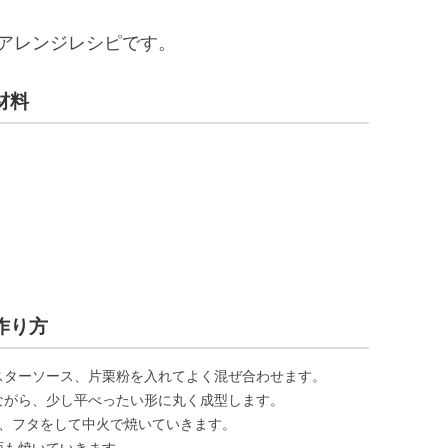
アレンジレシピです。
材料
作り方
スターソース、片栗粉を入れてよく混ぜ合わせます。
ながら、少し平べったい形に丸く成型します。
せ、フタをして中火で焼いていきます。
面も焼いていきます。