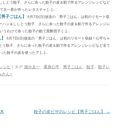
ししとう餃子、さらに余った餃子の皮＆餡で作るアレンジレシピなど
一君が作ったレタスチャ […]...
【男子ごはん】
6月7日(日)放送の「男子ごはん」は初のリモート収
ーハン＆ししとう餃子、さらに余った餃子の皮＆餡で作るアレンジレ
うわけで余った餃子の餡で黒酢団子 […]...
ん】
6月7日(日)放送の「男子ごはん」は初のリモート収録！心平ちゃ
とう餃子、さらに余った餃子の皮＆餡で作るアレンジレシピなど全て
餃子の皮を使ったア […]...
レシピ
| タグ:
国分太一
、
栗原心平
、
男子ごはん
、
餃子
、
餃子レ
みさん♀
木
餃子の皮ピザのレシピ【男子ごはん】
→