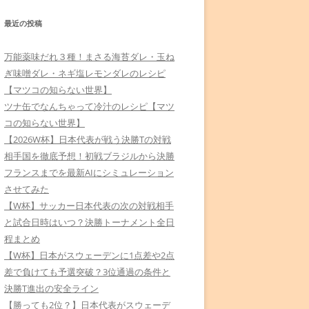
最近の投稿
万能薬味だれ３種！まさる海苔ダレ・玉ね
ぎ味噌ダレ・ネギ塩レモンダレのレシピ
【マツコの知らない世界】
ツナ缶でなんちゃって冷汁のレシピ【マツ
コの知らない世界】
【2026W杯】日本代表が戦う決勝Tの対戦
相手国を徹底予想！初戦ブラジルから決勝
フランスまでを最新AIにシミュレーション
させてみた
【W杯】サッカー日本代表の次の対戦相手
と試合日時はいつ？決勝トーナメント全日
程まとめ
【W杯】日本がスウェーデンに1点差や2点
差で負けても予選突破？3位通過の条件と
決勝T進出の安全ライン
【勝っても2位？】日本代表がスウェーデ