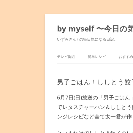
コ
ン
テ
by myself 〜今
ン
ツ
へ
いずみさん♀の毎日気になる日記。
ス
キ
ッ
プ
テレビ番組
簡単レシピ
おすすめ
マツコの知らない世界
みきママのレシピ
東京駅
男子ごはん！ししとう餃
満天☆青空レストラン
水島流！弱火レシピ
銀座～
人生最高レストラン
平野レミレシピ
表参道
6月7日(日)放送の「男子ごは
でレタスチャーハン＆ししとう
孤独のグルメ
男子ごはん
六本木
ンジレシピなど全て太一君が作