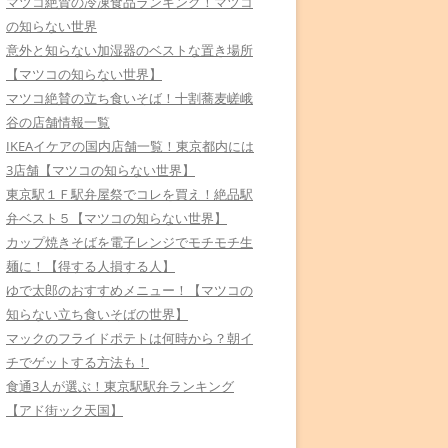
マツコ絶賛の冷凍食品ランキング！マツコ
の知らない世界
意外と知らない加湿器のベストな置き場所
【マツコの知らない世界】
マツコ絶賛の立ち食いそば！十割蕎麦嵯峨
谷の店舗情報一覧
IKEAイケアの国内店舗一覧！東京都内には
3店舗【マツコの知らない世界】
東京駅１Ｆ駅弁屋祭でコレを買え！絶品駅
弁ベスト５【マツコの知らない世界】
カップ焼きそばを電子レンジでモチモチ生
麺に！【得する人損する人】
ゆで太郎のおすすめメニュー！【マツコの
知らない立ち食いそばの世界】
マックのフライドポテトは何時から？朝イ
チでゲットする方法も！
食通3人が選ぶ！東京駅駅弁ランキング
【アド街ック天国】