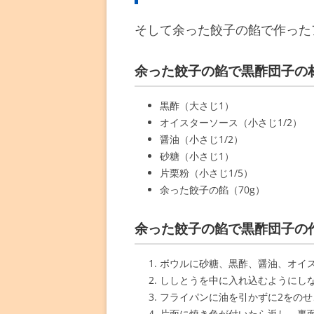
そして余った餃子の餡で作った
余った餃子の餡で黒酢団子の
黒酢（大さじ1）
オイスターソース（小さじ1/2）
醤油（小さじ1/2）
砂糖（小さじ1）
片栗粉（小さじ1/5）
余った餃子の餡（70g）
余った餃子の餡で黒酢団子の
ボウルに砂糖、黒酢、醤油、オイ
ししとうを中に入れ込むようにし
フライパンに油を引かずに2をの
片面に焼き色が付いたら返し、裏