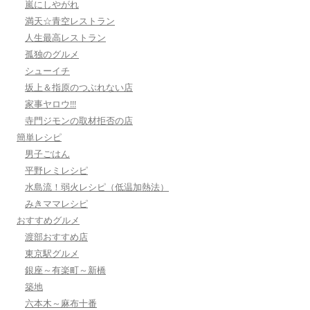
嵐にしやがれ
満天☆青空レストラン
人生最高レストラン
孤独のグルメ
シューイチ
坂上＆指原のつぶれない店
家事ヤロウ!!!
寺門ジモンの取材拒否の店
簡単レシピ
男子ごはん
平野レミレシピ
水島流！弱火レシピ（低温加熱法）
みきママレシピ
おすすめグルメ
渡部おすすめ店
東京駅グルメ
銀座～有楽町～新橋
築地
六本木～麻布十番