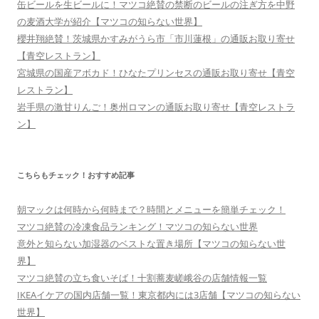
缶ビールを生ビールに！マツコ絶賛の禁断のビールの注ぎ方を中野
の麦酒大学が紹介【マツコの知らない世界】
櫻井翔絶賛！茨城県かすみがうら市「市川蓮根」の通販お取り寄せ
【青空レストラン】
宮城県の国産アボカド！ひなたプリンセスの通販お取り寄せ【青空
レストラン】
岩手県の激甘りんご！奥州ロマンの通販お取り寄せ【青空レストラ
ン】
こちらもチェック！おすすめ記事
朝マックは何時から何時まで？時間とメニューを簡単チェック！
マツコ絶賛の冷凍食品ランキング！マツコの知らない世界
意外と知らない加湿器のベストな置き場所【マツコの知らない世
界】
マツコ絶賛の立ち食いそば！十割蕎麦嵯峨谷の店舗情報一覧
IKEAイケアの国内店舗一覧！東京都内には3店舗【マツコの知らない
世界】