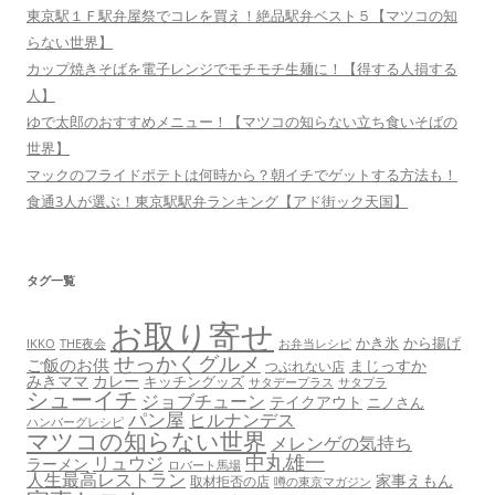
東京駅１Ｆ駅弁屋祭でコレを買え！絶品駅弁ベスト５【マツコの知
らない世界】
カップ焼きそばを電子レンジでモチモチ生麺に！【得する人損する
人】
ゆで太郎のおすすめメニュー！【マツコの知らない立ち食いそばの
世界】
マックのフライドポテトは何時から？朝イチでゲットする方法も！
食通3人が選ぶ！東京駅駅弁ランキング【アド街ック天国】
タグ一覧
お取り寄せ
かき氷
から揚げ
THE夜会
お弁当レシピ
IKKO
せっかくグルメ
ご飯のお供
まじっすか
つぶれない店
みきママ
カレー
キッチングッズ
サタデープラス
サタプラ
シューイチ
ジョブチューン
テイクアウト
ニノさん
パン屋
ヒルナンデス
ハンバーグレシピ
マツコの知らない世界
メレンゲの気持ち
中丸雄一
リュウジ
ラーメン
ロバート馬場
人生最高レストラン
家事えもん
取材拒否の店
噂の東京マガジン