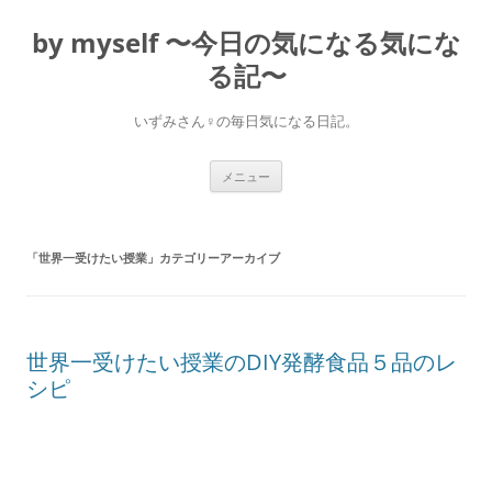
コ
ン
by myself 〜今日の気になる気にな
テ
ン
ツ
る記〜
へ
ス
キ
いずみさん♀の毎日気になる日記。
ッ
プ
メニュー
「
世界一受けたい授業
」カテゴリーアーカイブ
世界一受けたい授業のDIY発酵食品５品のレ
シピ