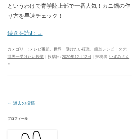
というわけで青学陸上部で一番人気！カニ鍋の作
り方を早速チェック！
続きを読む
→
カテゴリー:
テレビ番組
、
世界一受けたい授業
、
簡単レシピ
| タグ:
世界一受けたい授業
| 投稿日:
2020年12月12日
|
投稿者:
いずみさん
♀
投
←
過去の投稿
稿
プロフィール
ナ
ビ
ゲ