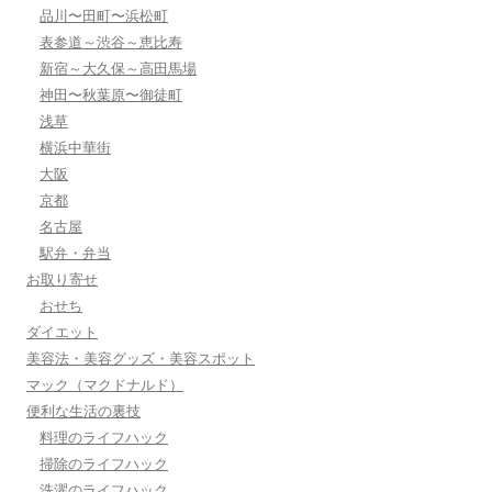
品川〜田町〜浜松町
表参道～渋谷～恵比寿
新宿～大久保～高田馬場
神田〜秋葉原〜御徒町
浅草
横浜中華街
大阪
京都
名古屋
駅弁・弁当
お取り寄せ
おせち
ダイエット
美容法・美容グッズ・美容スポット
マック（マクドナルド）
便利な生活の裏技
料理のライフハック
掃除のライフハック
洗濯のライフハック