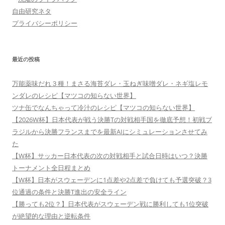
自由研究ネタ
プライバシーポリシー
最近の投稿
万能薬味だれ３種！まさる海苔ダレ・玉ねぎ味噌ダレ・ネギ塩レモ
ンダレのレシピ【マツコの知らない世界】
ツナ缶でなんちゃって冷汁のレシピ【マツコの知らない世界】
【2026W杯】日本代表が戦う決勝Tの対戦相手国を徹底予想！初戦ブ
ラジルから決勝フランスまでを最新AIにシミュレーションさせてみ
た
【W杯】サッカー日本代表の次の対戦相手と試合日時はいつ？決勝
トーナメント全日程まとめ
【W杯】日本がスウェーデンに1点差や2点差で負けても予選突破？3
位通過の条件と決勝T進出の安全ライン
【勝っても2位？】日本代表がスウェーデン戦に勝利しても1位突破
が絶望的な理由と逆転条件