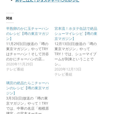
男子ごはん！レタスチャーハンのレシピ
関連
半熟卵のかに玉チャーハン
宮本流！ホタテ缶詰で絶品
のレシピ【噂の東京マガジ
シューマイレシピ【噂の東
ン】
京マガジン】
11月29日(日)放送の「噂の
12月13日(日)放送の「噂の
東京マガジン」やってTRY
東京マガジン」やって
はチャーハン！そして渋谷
TRY！では、シューマイブ
のかにチャーハンの店…
ームが到来ということで
2020年11月29日
シ…
テレビ番組
2020年12月13日
テレビ番組
璃宮の絶品たらこチャーハ
ンのレシピ【噂の東京マガ
ジン】
3月3日(日)放送の「噂の東
京マガジン」やって！TRY
では、中華の名店「相模原
璃宮」の宮本オーナー…