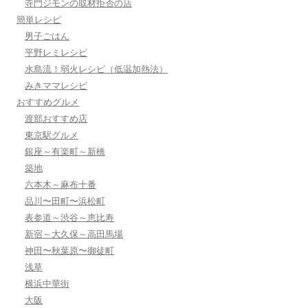
寺門ジモンの取材拒否の店
簡単レシピ
男子ごはん
平野レミレシピ
水島流！弱火レシピ（低温加熱法）
みきママレシピ
おすすめグルメ
渡部おすすめ店
東京駅グルメ
銀座～有楽町～新橋
築地
六本木～麻布十番
品川〜田町〜浜松町
表参道～渋谷～恵比寿
新宿～大久保～高田馬場
神田〜秋葉原〜御徒町
浅草
横浜中華街
大阪