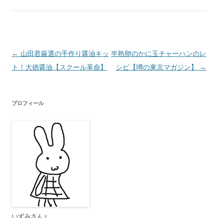
投
←
山田君厳選の手作り醤油キッ
半熟卵のかに玉チャーハンのレ
稿
ト！大徳醤油【スクール革命】
シピ【噂の東京マガジン】
→
ナ
ビ
プロフィール
ゲ
ー
シ
ョ
ン
いずみさん♀