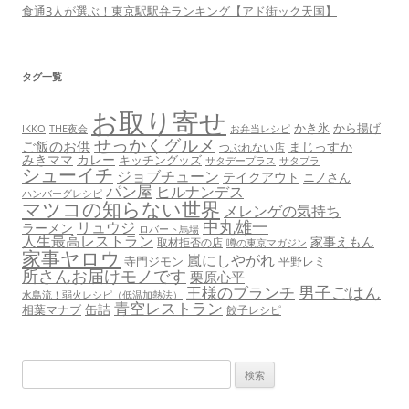
食通3人が選ぶ！東京駅駅弁ランキング【アド街ック天国】
タグ一覧
お取り寄せ
かき氷
から揚げ
THE夜会
お弁当レシピ
IKKO
せっかくグルメ
ご飯のお供
まじっすか
つぶれない店
みきママ
カレー
キッチングッズ
サタデープラス
サタプラ
シューイチ
ジョブチューン
テイクアウト
ニノさん
パン屋
ヒルナンデス
ハンバーグレシピ
マツコの知らない世界
メレンゲの気持ち
中丸雄一
リュウジ
ラーメン
ロバート馬場
人生最高レストラン
家事えもん
取材拒否の店
噂の東京マガジン
家事ヤロウ
嵐にしやがれ
寺門ジモン
平野レミ
所さんお届けモノです
栗原心平
男子ごはん
王様のブランチ
水島流！弱火レシピ（低温加熱法）
青空レストラン
缶詰
相葉マナブ
餃子レシピ
検
索: