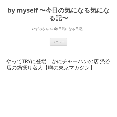
コ
ン
by myself 〜今日の気になる気にな
テ
ン
ツ
る記〜
へ
ス
キ
いずみさん♀の毎日気になる日記。
ッ
プ
メニュー
やってTRYに登場！かにチャーハンの店 渋谷
店の鍋振り名人【噂の東京マガジン】