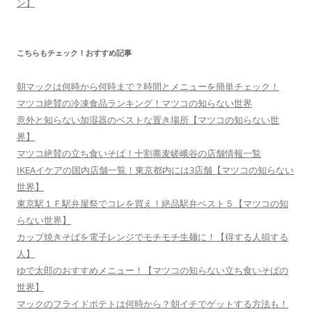
ン】
こちらもチェック！おすすめ記事
朝マックは何時から何時まで？時間とメニューを簡単チェック！
マツコ絶賛の冷凍食品ランキング！マツコの知らない世界
意外と知らない加湿器のベストな置き場所【マツコの知らない世
界】
マツコ絶賛の立ち食いそば！十割蕎麦嵯峨谷の店舗情報一覧
IKEAイケアの国内店舗一覧！東京都内には3店舗【マツコの知らない
世界】
東京駅１Ｆ駅弁屋祭でコレを買え！絶品駅弁ベスト５【マツコの知
らない世界】
カップ焼きそばを電子レンジでモチモチ生麺に！【得する人損する
人】
ゆで太郎のおすすめメニュー！【マツコの知らない立ち食いそばの
世界】
マックのフライドポテトは何時から？朝イチでゲットする方法も！