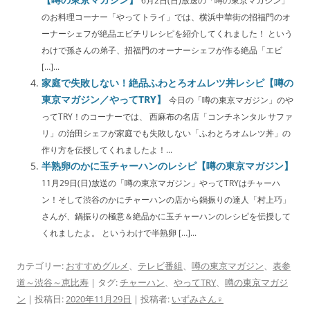
6月2日(日)放送の「噂の東京マガジン」
のお料理コーナー「やってトライ」では、横浜中華街の招福門のオ
ーナーシェフが絶品エビチリレシピを紹介してくれました！ という
わけで孫さんの弟子、招福門のオーナーシェフが作る絶品「エビ
[…]...
家庭で失敗しない！絶品ふわとろオムレツ丼レシピ【噂の
東京マガジン／やってTRY】
今日の「噂の東京マガジン」のや
ってTRY！のコーナーでは、 西麻布の名店「コンチネンタル サファ
リ」の治田シェフが家庭でも失敗しない「ふわとろオムレツ丼」の
作り方を伝授してくれましたよ！...
半熟卵のかに玉チャーハンのレシピ【噂の東京マガジン】
11月29日(日)放送の「噂の東京マガジン」やってTRYはチャーハ
ン！そして渋谷のかにチャーハンの店から鍋振りの達人「村上巧」
さんが、鍋振りの極意＆絶品かに玉チャーハンのレシピを伝授して
くれましたよ。 というわけで半熟卵 […]...
カテゴリー:
おすすめグルメ
、
テレビ番組
、
噂の東京マガジン
、
表参
道～渋谷～恵比寿
| タグ:
チャーハン
、
やってTRY
、
噂の東京マガジ
ン
| 投稿日:
2020年11月29日
|
投稿者:
いずみさん♀