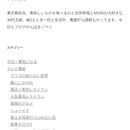
東京都在住。美味しいものを食べるのと吉井和哉とMUSEが大好きな
30代主婦。娘2人と夫一匹と生活中。蕎麦打ち講師もやってます。今
日もブログがんばるゾ〜☆
カテゴリー
今日一番気になる
テレビ番組
マツコの知らない世界
嵐にしやがれ
満天☆青空レストラン
人生最高レストラン
孤独のグルメ
シューイチ
坂上＆指原のつぶれない店
家事ヤロウ!!!