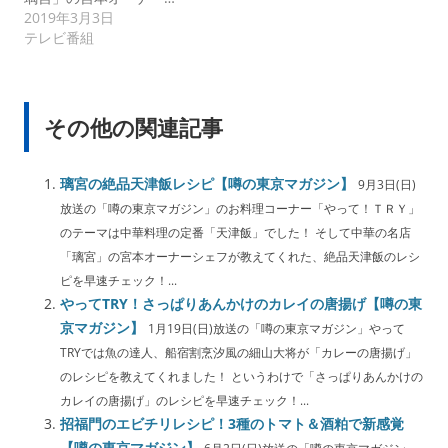
2019年3月3日
テレビ番組
その他の関連記事
璃宮の絶品天津飯レシピ【噂の東京マガジン】
9月3日(日)
放送の「噂の東京マガジン」のお料理コーナー「やって！ＴＲＹ」
のテーマは中華料理の定番「天津飯」でした！ そして中華の名店
「璃宮」の宮本オーナーシェフが教えてくれた、絶品天津飯のレシ
ピを早速チェック！...
やってTRY！さっぱりあんかけのカレイの唐揚げ【噂の東
京マガジン】
1月19日(日)放送の「噂の東京マガジン」やって
TRYでは魚の達人、船宿割烹汐風の細山大将が「カレーの唐揚げ」
のレシピを教えてくれました！ というわけで「さっぱりあんかけの
カレイの唐揚げ」のレシピを早速チェック！...
招福門のエビチリレシピ！3種のトマト＆酒粕で新感覚
【噂の東京マガジン】