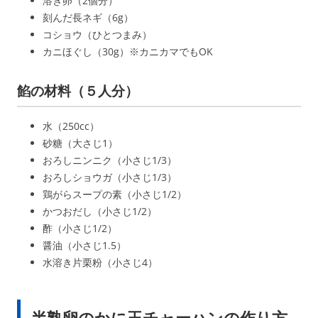
溶き卵（2個分）
刻んだ長ネギ（6g）
コショウ（ひとつまみ）
カニほぐし（30g）※カニカマでもOK
餡の材料（５人分）
水（250cc）
砂糖（大さじ1）
おろしニンニク（小さじ1/3）
おろしショウガ（小さじ1/3）
鶏がらスープの素（小さじ1/2）
かつおだし（小さじ1/2）
酢（小さじ1/2）
醤油（小さじ1.5）
水溶き片栗粉（小さじ4）
半熟卵のかに玉チャーハンの作り方