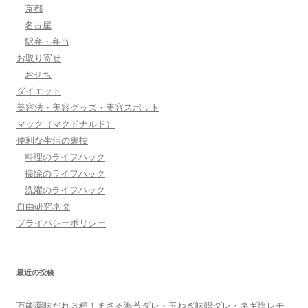
京都
名古屋
駅弁・弁当
お取り寄せ
おせち
ダイエット
美容法・美容グッズ・美容スポット
マック（マクドナルド）
便利な生活の裏技
料理のライフハック
掃除のライフハック
洗濯のライフハック
自由研究ネタ
プライバシーポリシー
最近の投稿
万能薬味だれ３種！まさる海苔ダレ・玉ねぎ味噌ダレ・ネギ塩レモ