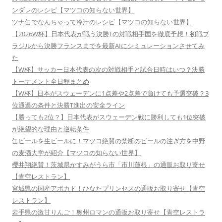
ンダレのレシピ【マツコの知らない世界】
ツナ缶でなんちゃって冷汁のレシピ【マツコの知らない世界】
【2026W杯】日本代表が戦う決勝Tの対戦相手国を徹底予想！初戦ブ
ラジルから決勝フランスまでを最新AIにシミュレーションさせてみ
た
【W杯】サッカー日本代表の次の対戦相手と試合日時はいつ？決勝
トーナメント全日程まとめ
【W杯】日本がスウェーデンに1点差や2点差で負けても予選突破？3
位通過の条件と決勝T進出の安全ライン
【勝っても2位？】日本代表がスウェーデン戦に勝利しても1位突破
が絶望的な理由と逆転条件
缶ビールを生ビールに！マツコ絶賛の禁断のビールの注ぎ方を中野
の麦酒大学が紹介【マツコの知らない世界】
櫻井翔絶賛！茨城県かすみがうら市「市川蓮根」の通販お取り寄せ
【青空レストラン】
宮城県の国産アボカド！ひなたプリンセスの通販お取り寄せ【青空
レストラン】
岩手県の激甘りんご！奥州ロマンの通販お取り寄せ【青空レストラ